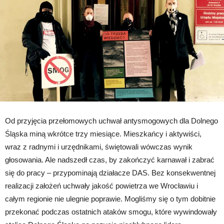
walkę
ze
smogiem
Od przyjęcia przełomowych uchwał antysmogowych dla Dolnego
Śląska miną wkrótce trzy miesiące. Mieszkańcy i aktywiści,
wraz z radnymi i urzędnikami, świętowali wówczas wynik
głosowania. Ale nadszedł czas, by zakończyć karnawał i zabrać
się do pracy – przypominają działacze DAS. Bez konsekwentnej
realizacji założeń uchwały jakość powietrza we Wrocławiu i
całym regionie nie ulegnie poprawie. Mogliśmy się o tym dobitnie
przekonać podczas ostatnich ataków smogu, które wywindowały