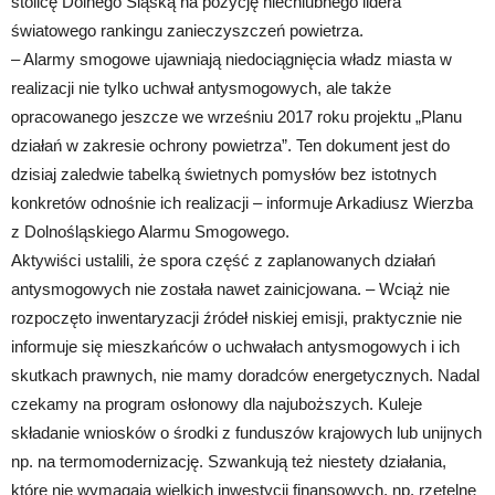
stolicę Dolnego Śląską na pozycję niechlubnego lidera
światowego rankingu zanieczyszczeń powietrza.
– Alarmy smogowe ujawniają niedociągnięcia władz miasta w
realizacji nie tylko uchwał antysmogowych, ale także
opracowanego jeszcze we wrześniu 2017 roku projektu „Planu
działań w zakresie ochrony powietrza”. Ten dokument jest do
dzisiaj zaledwie tabelką świetnych pomysłów bez istotnych
konkretów odnośnie ich realizacji – informuje Arkadiusz Wierzba
z Dolnośląskiego Alarmu Smogowego.
Aktywiści ustalili, że spora część z zaplanowanych działań
antysmogowych nie została nawet zainicjowana. – Wciąż nie
rozpoczęto inwentaryzacji źródeł niskiej emisji, praktycznie nie
informuje się mieszkańców o uchwałach antysmogowych i ich
skutkach prawnych, nie mamy doradców energetycznych. Nadal
czekamy na program osłonowy dla najuboższych. Kuleje
składanie wniosków o środki z funduszów krajowych lub unijnych
np. na termomodernizację. Szwankują też niestety działania,
które nie wymagają wielkich inwestycji finansowych, np. rzetelne