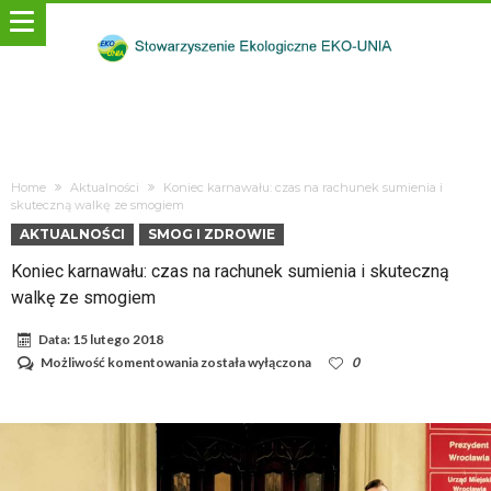
Home
Aktualności
Koniec karnawału: czas na rachunek sumienia i
skuteczną walkę ze smogiem
AKTUALNOŚCI
SMOG I ZDROWIE
Koniec karnawału: czas na rachunek sumienia i skuteczną
walkę ze smogiem
Data:
15 lutego 2018
Koniec
Możliwość komentowania
została wyłączona
0
karnawału:
czas
na
rachunek
sumienia
i
skuteczną