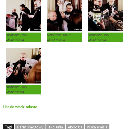
Działacze DAS u
Działacze DAS u
Działacze DAS u
władz miasta
władz miasta
władz miasta
Działacze DAS u
władz miasta
List do władz miasta
Tagi
alarm smogowy
eko-unia
ekologia
niska emisja