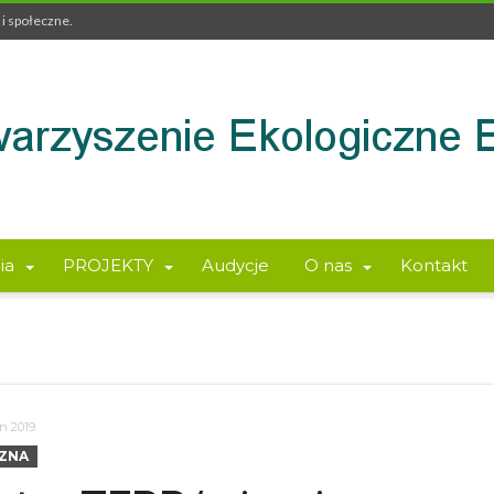
i społeczne.
ia
PROJEKTY
Audycje
O nas
Kontakt
n 2019
ZNA