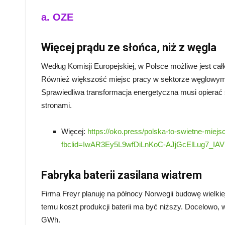
a. OZE
Więcej prądu ze słońca, niż z węgla
Według Komisji Europejskiej, w Polsce możliwe jest całk
Również większość miejsc pracy w sektorze węglowym
Sprawiedliwa transformacja energetyczna musi opierać 
stronami.
Więcej:
https://oko.press/polska-to-swietne-miejs
fbclid=IwAR3Ey5L9wfDiLnKoC-AJjGcElLug7_I
Fabryka baterii zasilana wiatrem
Firma Freyr planuję na północy Norwegii budowę wielkiej 
temu koszt produkcji baterii ma być niższy. Docelowo, 
GWh.