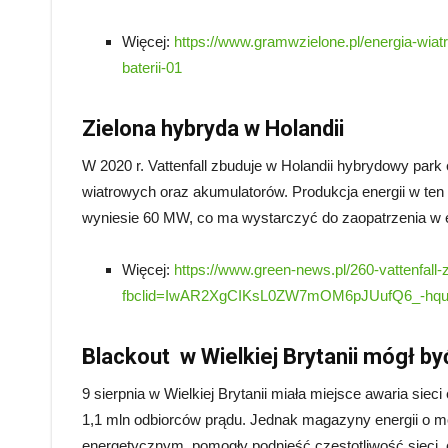
Więcej:
https://www.gramwzielone.pl/energia-wiat
baterii-01
Zielona hybryda w Holandii
W 2020 r. Vattenfall zbuduje w Holandii hybrydowy park 
wiatrowych oraz akumulatorów. Produkcja energii w ten s
wyniesie 60 MW, co ma wystarczyć do zaopatrzenia w 
Więcej:
https://www.green-news.pl/260-vattenfall
fbclid=IwAR2XgCIKsL0ZW7mOM6pJUufQ6_-h
Blackout w Wielkiej Brytanii mógł b
9 sierpnia w Wielkiej Brytanii miała miejsce awaria siec
1,1 mln odbiorców prądu. Jednak magazyny energii o mo
energetycznym, pomogły podnieść częstotliwość sieci, 