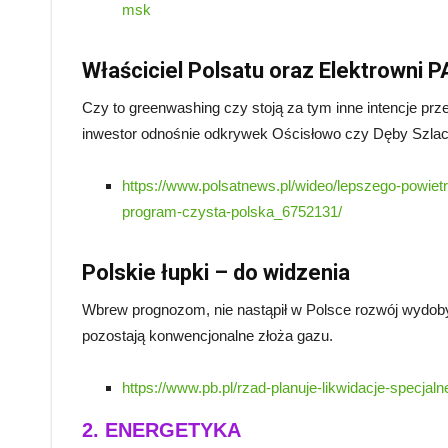
msk
Właściciel Polsatu oraz Elektrowni 
Czy to greenwashing czy stoją za tym inne intencje prz
inwestor odnośnie odkrywek Ościsłowo czy Dęby Szlac
https://www.polsatnews.pl/wideo/lepszego-powiet
program-czysta-polska_6752131/
Polskie łupki – do widzenia
Wbrew prognozom, nie nastąpił w Polsce rozwój wydo
pozostają konwencjonalne złoża gazu.
https://www.pb.pl/rzad-planuje-likwidacje-specj
2. ENERGETYKA