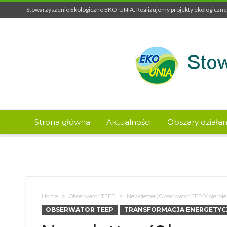
Stowarzyszenie Ekologiczne EKO-UNIA. Realizujemy projekty ekologiczne 
Strona główna
Aktualności
Obszary działan
Home
Obserwator TEEP
Newsletter /Obserwator TEPP/ sierpie
OBSERWATOR TEEP
TRANSFORMACJA ENERGETYC