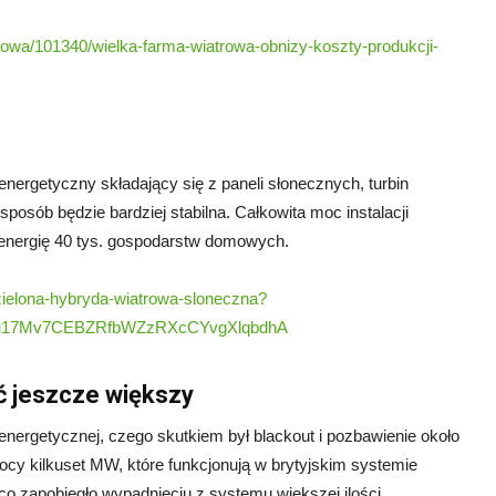
rowa/101340/wielka-farma-wiatrowa-obnizy-koszty-produkcji-
energetyczny składający się z paneli słonecznych, turbin
posób będzie bardziej stabilna. Całkowita moc instalacji
energię 40 tys. gospodarstw domowych.
-zielona-hybryda-wiatrowa-sloneczna?
qu17Mv7CEBZRfbWZzRXcCYvgXlqbdhA
yć jeszcze większy
i energetycznej, czego skutkiem był blackout i pozbawienie około
cy kilkuset MW, które funkcjonują w brytyjskim systemie
co zapobiegło wypadnięciu z systemu większej ilości