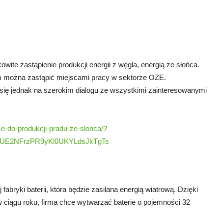
owite zastąpienie produkcji energii z węgla, energią ze słońca.
 można zastąpić miejscami pracy w sektorze OZE.
się jednak na szerokim dialogu ze wszystkimi zainteresowanymi
ce-do-produkcji-pradu-ze-slonca/?
AVUE2NFrzPR9yKl0UKYLdsJkTgTs
fabryki baterii, która będzie zasilana energią wiatrową. Dzięki
w ciągu roku, firma chce wytwarzać baterie o pojemności 32