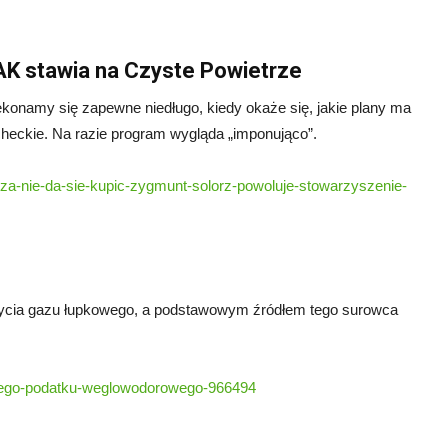
PAK stawia na Czyste Powietrze
ekonamy się zapewne niedługo, kiedy okaże się, jakie plany ma
heckie. Na razie program wygląda „imponująco”.
rza-nie-da-sie-kupic-zygmunt-solorz-powoluje-stowarzyszenie-
bycia gazu łupkowego, a podstawowym źródłem tego surowca
alnego-podatku-weglowodorowego-966494