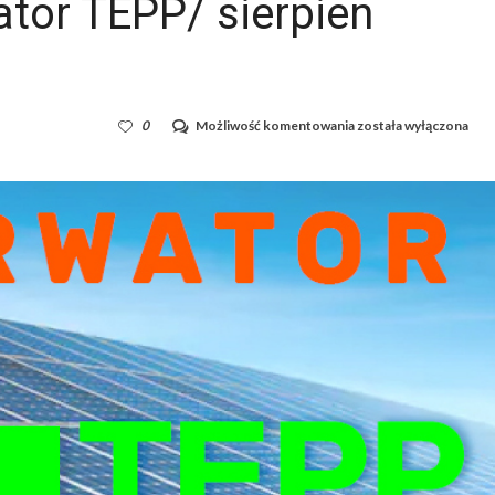
tor TEPP/ sierpien
Newsletter
0
Możliwość komentowania
została wyłączona
/Obserwator
TEPP/
sierpien
2019