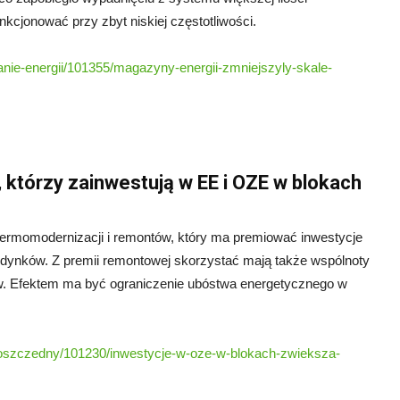
nkcjonować przy zbyt niskiej częstotliwości.
ie-energii/101355/magazyny-energii-zmniejszyly-skale-
którzy zainwestują w EE i OZE w blokach
 termomodernizacji i remontów, który ma premiować inwestycje
dynków. Z premii remontowej skorzystać mają także wspólnoty
w. Efektem ma być ograniczenie ubóstwa energetycznego w
oszczedny/101230/inwestycje-w-oze-w-blokach-zwieksza-