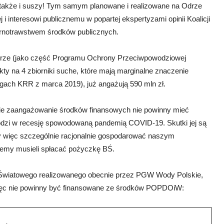
 także i suszy! Tym samym planowane i realizowane na Odrze
i interesowi publicznemu w popartej ekspertyzami opinii Koalicji
marnotrawstwem środków publicznych.
ze (jako część Programu Ochrony Przeciwpowodziowej
ty na 4 zbiorniki suche, które mają marginalne znaczenie
gach KRR z marca 2019), już angażują 590 mln zł.
lkie zaangażowanie środków finansowych nie powinny mieć
chodzi w recesję spowodowaną pandemią COVID-19. Skutki jej są
ży więc szczególnie racjonalnie gospodarować naszym
ziemy musieli spłacać pożyczkę BŚ.
u Światowego realizowanego obecnie przez PGW Wody Polskie,
więc nie powinny być finansowane ze środków POPDOiW: