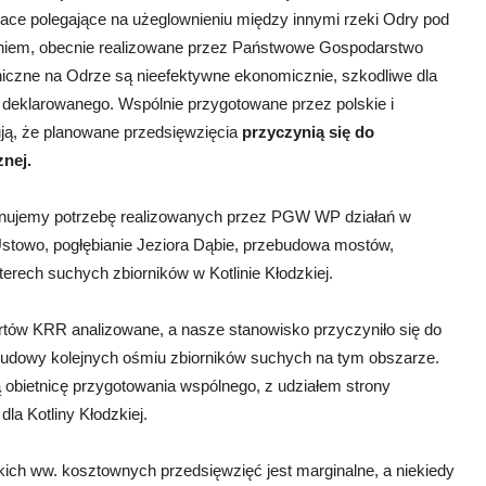
e polegające na użeglownieniu między innymi rzeki Odry pod
niem, obecnie realizowane przez Państwowe Gospodarstwo
czne na Odrze są nieefektywne ekonomicznie, szkodliwe dla
d deklarowanego. Wspólnie przygotowane przez polskie i
ją, że planowane przedsięwzięcia
przyczynią się do
nej.
onujemy potrzebę realizowanych przez PGW WP działań w
Ustowo, pogłębianie Jeziora Dąbie, przebudowa mostów,
erech suchych zbiorników w Kotlinie Kłodzkiej.
ertów KRR analizowane, a nasze stanowisko przyczyniło się do
w budowy kolejnych ośmiu zbiorników suchych na tym obszarze.
 obietnicę przygotowania wspólnego, z udziałem strony
la Kotliny Kłodzkiej.
h ww. kosztownych przedsięwzięć jest marginalne, a niekiedy