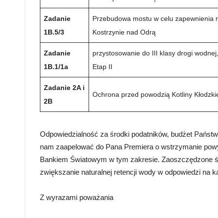
Zadanie
Przebudowa mostu w celu zapewnienia m
1B.5/3
Kostrzynie nad Odrą
Zadanie
przystosowanie do III klasy drogi wodne
1B.1/1a
Etap II
Zadanie 2A i
Ochrona przed powodzią Kotliny Kłodzki
2B
Odpowiedzialność za środki podatników, budżet Pańs
nam zaapelować do Pana Premiera o wstrzymanie powyż
Bankiem Światowym w tym zakresie. Zaoszczędzone środ
zwiększanie naturalnej retencji wody w odpowiedzi na k
Z wyrazami poważania