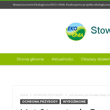
Stowarzyszenie Ekologiczne EKO-UNIA. Realizujemy projekty ekologiczne 
Strona główna
Aktualności
Obszary działan
Home
OCHRONA PRZYRODY
List Otwarty do Prezesa Rady M
OCHRONA PRZYRODY
WYRÓŻNIONE