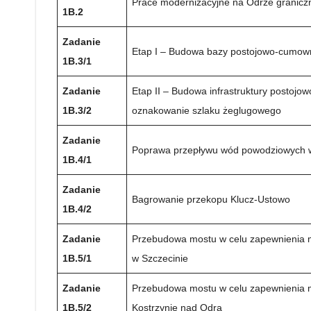
Prace modernizacyjne na Odrze granicz
1B.2
Zadanie
Etap I – Budowa bazy postojowo-cumown
1B.3/1
Zadanie
Etap II – Budowa infrastruktury postojo
1B.3/2
oznakowanie szlaku żeglugowego
Zadanie
Poprawa przepływu wód powodziowych w
1B.4/1
Zadanie
Bagrowanie przekopu Klucz-Ustowo
1B.4/2
Zadanie
Przebudowa mostu w celu zapewnienia mi
1B.5/1
w Szczecinie
Zadanie
Przebudowa mostu w celu zapewnienia m
1B.5/2
Kostrzynie nad Odrą