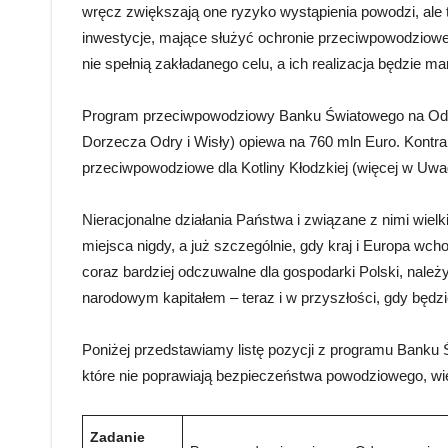
wręcz zwiększają one ryzyko wystąpienia powodzi, ale
inwestycje, mające służyć ochronie przeciwpowodziowej 
nie spełnią zakładanego celu, a ich realizacja będzie 
Program przeciwpowodziowy Banku Światowego na Odr
Dorzecza Odry i Wisły) opiewa na 760 mln Euro. Kontrak
przeciwpowodziowe dla Kotliny Kłodzkiej (więcej w Uwa
Nieracjonalne działania Państwa i związane z nimi wie
miejsca nigdy, a już szczególnie, gdy kraj i Europa w
coraz bardziej odczuwalne dla gospodarki Polski, nale
narodowym kapitałem – teraz i w przyszłości, gdy będ
Poniżej przedstawiamy listę pozycji z programu Bank
które nie poprawiają bezpieczeństwa powodziowego, 
Zadanie