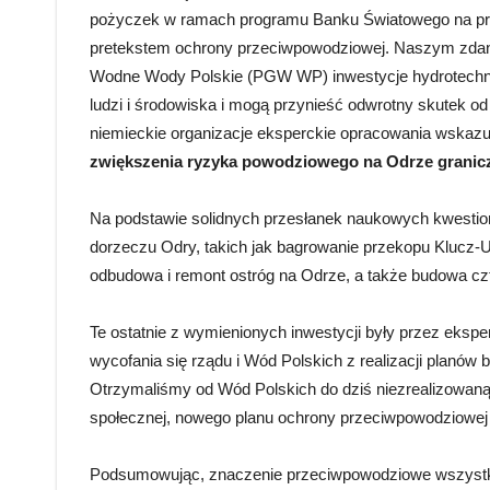
pożyczek w ramach programu Banku Światowego na prac
pretekstem ochrony przeciwpowodziowej. Naszym zda
Wodne Wody Polskie (PGW WP) inwestycje hydrotechni
ludzi i środowiska i mogą przynieść odwrotny skutek o
niemieckie organizacje eksperckie opracowania wskazu
zwiększenia ryzyka powodziowego na Odrze granicz
Na podstawie solidnych przesłanek naukowych kwesti
dorzeczu Odry, takich jak bagrowanie przekopu Klucz-
odbudowa i remont ostróg na Odrze, a także budowa czt
Te ostatnie z wymienionych inwestycji były przez eksp
wycofania się rządu i Wód Polskich z realizacji planó
Otrzymaliśmy od Wód Polskich do dziś niezrealizowaną
społecznej, nowego planu ochrony przeciwpowodziowej d
Podsumowując, znaczenie przeciwpowodziowe wszystkic