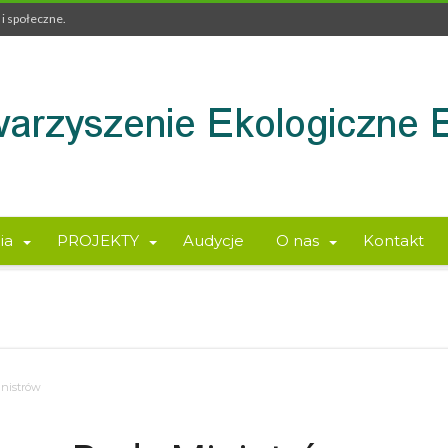
i społeczne.
ia
PROJEKTY
Audycje
O nas
Kontakt
inistrów