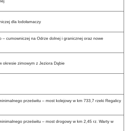
nej
iczej dla lodołamaczy
wo – cumowniczej na Odrze dolnej i granicznej oraz nowe
 okresie zimowym z Jeziora Dąbie
nimalnego prześwitu – most kolejowy w km 733,7 rzeki Regalicy
inimalnego prześwitu – most drogowy w km 2,45 rz. Warty w