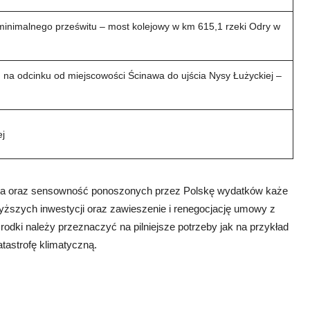
inimalnego prześwitu – most kolejowy w km 615,1 rzeki Odry w
j, na odcinku od miejscowości Ścinawa do ujścia Nysy Łużyckiej –
ej
twa oraz sensowność ponoszonych przez Polskę wydatków każe
szych inwestycji oraz zawieszenie i renegocjację umowy z
ki należy przeznaczyć na pilniejsze potrzeby jak na przykład
atastrofę klimatyczną.