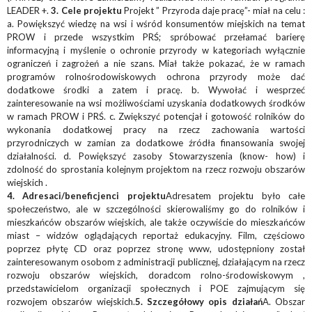
LEADER +.
3. Cele projektu
Projekt ” Przyroda daje pracę”- miał na celu :
a. Powiększyć wiedzę na wsi i wśród konsumentów miejskich na temat
PROW i przede wszystkim PRŚ; spróbować przełamać barierę
informacyjną i myślenie o ochronie przyrody w kategoriach wyłącznie
ograniczeń i zagrożeń a nie szans. Miał także pokazać, że w ramach
programów rolnośrodowiskowych ochrona przyrody może dać
dodatkowe środki a zatem i pracę. b. Wywołać i wesprzeć
zainteresowanie na wsi możliwościami uzyskania dodatkowych środków
w ramach PROW i PRŚ. c. Zwiększyć potencjał i gotowość rolników do
wykonania dodatkowej pracy na rzecz zachowania wartości
przyrodniczych w zamian za dodatkowe źródła finansowania swojej
działalności. d. Powiększyć zasoby Stowarzyszenia (know- how) i
zdolność do sprostania kolejnym projektom na rzecz rozwoju obszarów
wiejskich .
4. Adresaci/beneficjenci projektu
Adresatem projektu było całe
społeczeństwo, ale w szczególności skierowaliśmy go do rolników i
mieszkańców obszarów wiejskich, ale także oczywiście do mieszkańców
miast – widzów oglądających reportaż edukacyjny. Film, częściowo
poprzez płytę CD oraz poprzez stronę www, udostępniony został
zainteresowanym osobom z administracji publicznej, działającym na rzecz
rozwoju obszarów wiejskich, doradcom rolno-środowiskowym ,
przedstawicielom organizacji społecznych i POE zajmującym się
rozwojem obszarów wiejskich.
5. Szczegółowy opis działań
A. Obszar