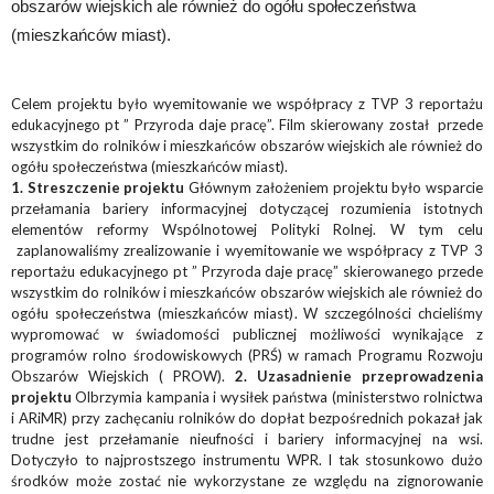
obszarów wiejskich ale również do ogółu społeczeństwa
(mieszkańców miast).
Celem projektu było wyemitowanie we współpracy z TVP 3 reportażu
edukacyjnego pt ” Przyroda daje pracę”. Film skierowany został przede
wszystkim do rolników i mieszkańców obszarów wiejskich ale również do
ogółu społeczeństwa (mieszkańców miast).
1. Streszczenie projektu
Głównym założeniem projektu było wsparcie
przełamania bariery informacyjnej dotyczącej rozumienia istotnych
elementów reformy Wspólnotowej Polityki Rolnej. W tym celu
zaplanowaliśmy zrealizowanie i wyemitowanie we współpracy z TVP 3
reportażu edukacyjnego pt ” Przyroda daje pracę” skierowanego przede
wszystkim do rolników i mieszkańców obszarów wiejskich ale również do
ogółu społeczeństwa (mieszkańców miast). W szczególności chcieliśmy
wypromować w świadomości publicznej możliwości wynikające z
programów rolno środowiskowych (PRŚ) w ramach Programu Rozwoju
Obszarów Wiejskich ( PROW).
2. Uzasadnienie przeprowadzenia
projektu
Olbrzymia kampania i wysiłek państwa (ministerstwo rolnictwa
i ARiMR) przy zachęcaniu rolników do dopłat bezpośrednich pokazał jak
trudne jest przełamanie nieufności i bariery informacyjnej na wsi.
Dotyczyło to najprostszego instrumentu WPR. I tak stosunkowo dużo
środków może zostać nie wykorzystane ze względu na zignorowanie