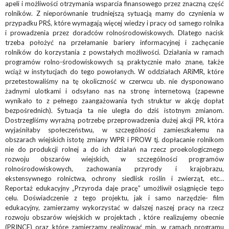
apeli i możliwości otrzymania wsparcia finansowego przez znaczną część
rolników. Z nieporównanie trudniejszą sytuacją mamy do czynienia w
przypadku PRŚ, które wymagają więcej wiedzy i pracy od samego rolnika
i prowadzenia przez doradców rolnośrodowiskowych. Dlatego nacisk
trzeba położyć na przełamanie bariery informacyjnej i zachęcanie
rolników do korzystania z powstałych możliwości. Działania w ramach
programów rolno-środowiskowych są praktycznie mało znane, także
wciąż w instytucjach do tego powołanych. W oddziałach ARiMR, które
przetestowaliśmy na tę okoliczność w czerwcu ub. nie dysponowano
żadnymi ulotkami i odsyłano nas na stronę internetową (zapewne
wynikało to z pełnego zaangażowania tych struktur w akcję dopłat
bezpośrednich). Sytuacja ta nie uległa do dziś istotnym zmianom.
Dostrzegliśmy wyraźną potrzebę przeprowadzenia dużej akcji PR, która
wyjaśniłaby społeczeństwu, w szczególności zamieszkałemu na
obszarach wiejskich istotę zmiany WPR i PROW tj. dopłacanie rolnikom
nie do produkcji rolnej a do ich działań na rzecz proekologicznego
rozwoju obszarów wiejskich, w szczególności programów
rolnośrodowiskowych, zachowania przyrody i krajobrazu,
ekstensywnego rolnictwa, ochrony siedlisk roślin i zwierząt, etc…
Reportaż edukacyjny „Przyroda daje pracę” umożliwił osiągnięcie tego
celu. Doświadczenie z tego projektu, jak i samo narzędzie- film
edukacyjny, zamierzamy wykorzystać w dalszej naszej pracy na rzecz
rozwoju obszarów wiejskich w projektach , które realizujemy obecnie
(PRINCE) oraz które zamierzamy realizować min. w ramach programu