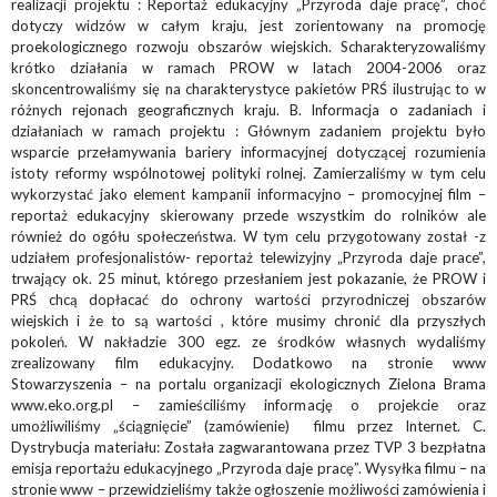
realizacji projektu : Reportaż edukacyjny „Przyroda daje pracę”, choć
dotyczy widzów w całym kraju, jest zorientowany na promocję
proekologicznego rozwoju obszarów wiejskich. Scharakteryzowaliśmy
krótko działania w ramach PROW w latach 2004-2006 oraz
skoncentrowaliśmy się na charakterystyce pakietów PRŚ ilustrując to w
różnych rejonach geograficznych kraju. B. Informacja o zadaniach i
działaniach w ramach projektu : Głównym zadaniem projektu było
wsparcie przełamywania bariery informacyjnej dotyczącej rozumienia
istoty reformy wspólnotowej polityki rolnej. Zamierzaliśmy w tym celu
wykorzystać jako element kampanii informacyjno – promocyjnej film –
reportaż edukacyjny skierowany przede wszystkim do rolników ale
również do ogółu społeczeństwa. W tym celu przygotowany został -z
udziałem profesjonalistów- reportaż telewizyjny „Przyroda daje prace”,
trwający ok. 25 minut, którego przesłaniem jest pokazanie, że PROW i
PRŚ chcą dopłacać do ochrony wartości przyrodniczej obszarów
wiejskich i że to są wartości , które musimy chronić dla przyszłych
pokoleń. W nakładzie 300 egz. ze środków własnych wydaliśmy
zrealizowany film edukacyjny. Dodatkowo na stronie www
Stowarzyszenia – na portalu organizacji ekologicznych Zielona Brama
www.eko.org.pl – zamieściliśmy informację o projekcie oraz
umożliwiliśmy „ściągnięcie” (zamówienie) filmu przez Internet. C.
Dystrybucja materiału: Została zagwarantowana przez TVP 3 bezpłatna
emisja reportażu edukacyjnego „Przyroda daje pracę”. Wysyłka filmu – na
stronie www – przewidzieliśmy także ogłoszenie możliwości zamówienia i