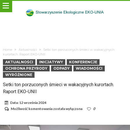
Home
Aktualności
Setki ton porzuconych śmieci w wakacyjnych
kurortach. Raport EKO-UNII
AKTUALNOŚCI
INICJATYWY
KONFERENCJE
OCHRONA PRZYRODY
ODPADY
WIADOMOŚCI
WYRÓŻNIONE
Setki ton porzuconych śmieci w wakacyjnych kurortach.
Raport EKO-UNII
Data:
12 września 2024
Setki
Możliwość komentowania
została wyłączona
0
ton
porzuconych
śmieci
w