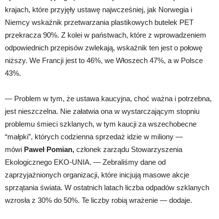
krajach, które przyjęły ustawę najwcześniej, jak Norwegia i
Niemcy wskaźnik przetwarzania plastikowych butelek PET
przekracza 90%. Z kolei w państwach, które z wprowadzeniem
odpowiednich przepisów zwlekają, wskaźnik ten jest o połowę
niższy. We Francji jest to 46%, we Włoszech 47%, a w Polsce
43%.
— Problem w tym, że ustawa kaucyjna, choć ważna i potrzebna,
jest nieszczelna. Nie załatwia ona w wystarczającym stopniu
problemu śmieci szklanych, w tym kaucji za wszechobecne
“małpki”, których codzienna sprzedaż idzie w miliony —
mówi
Paweł Pomian,
członek zarządu Stowarzyszenia
Ekologicznego EKO-UNIA. — Zebraliśmy dane od
zaprzyjaźnionych organizacji, które inicjują masowe akcje
sprzątania świata. W ostatnich latach liczba odpadów szklanych
wzrosła z 30% do 50%. Te liczby robią wrażenie — dodaje.