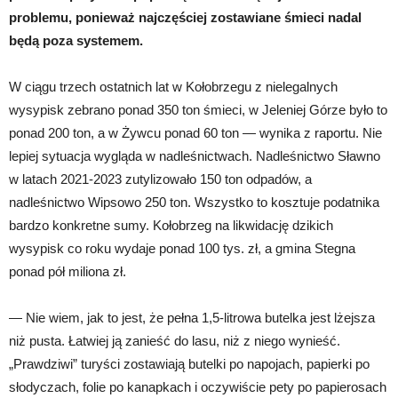
problemu, ponieważ najczęściej zostawiane śmieci nadal
będą poza systemem.
W ciągu trzech ostatnich lat w Kołobrzegu z nielegalnych
wysypisk zebrano ponad 350 ton śmieci, w Jeleniej Górze było to
ponad 200 ton, a w Żywcu ponad 60 ton — wynika z raportu. Nie
lepiej sytuacja wygląda w nadleśnictwach. Nadleśnictwo Sławno
w latach 2021-2023 zutylizowało 150 ton odpadów, a
nadleśnictwo Wipsowo 250 ton. Wszystko to kosztuje podatnika
bardzo konkretne sumy. Kołobrzeg na likwidację dzikich
wysypisk co roku wydaje ponad 100 tys. zł, a gmina Stegna
ponad pół miliona zł.
— Nie wiem, jak to jest, że pełna 1,5-litrowa butelka jest lżejsza
niż pusta. Łatwiej ją zanieść do lasu, niż z niego wynieść.
„Prawdziwi” turyści zostawiają butelki po napojach, papierki po
słodyczach, folie po kanapkach i oczywiście pety po papierosach