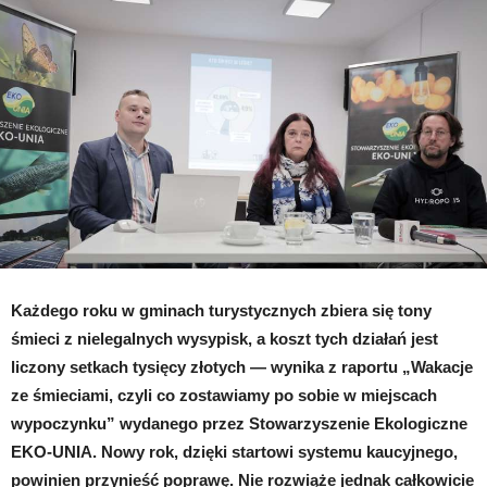
wakacyjnych
kurortach.
Raport
EKO-
UNII
Każdego roku w gminach turystycznych zbiera się tony
śmieci z nielegalnych wysypisk, a koszt tych działań jest
liczony setkach tysięcy złotych — wynika z raportu „Wakacje
ze śmieciami, czyli co zostawiamy po sobie w miejscach
wypoczynku” wydanego przez Stowarzyszenie Ekologiczne
EKO-UNIA. Nowy rok, dzięki startowi systemu kaucyjnego,
powinien przynieść poprawę. Nie rozwiąże jednak całkowicie