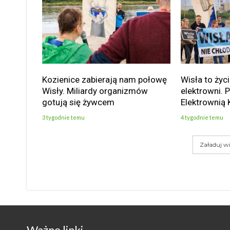
Kozienice zabierają nam połowę
Wisła to życi
Wisły. Miliardy organizmów
elektrowni. 
gotują się żywcem
Elektrownią 
3 tygodnie temu
4 tygodnie temu
Załaduj wi
Ważne linki