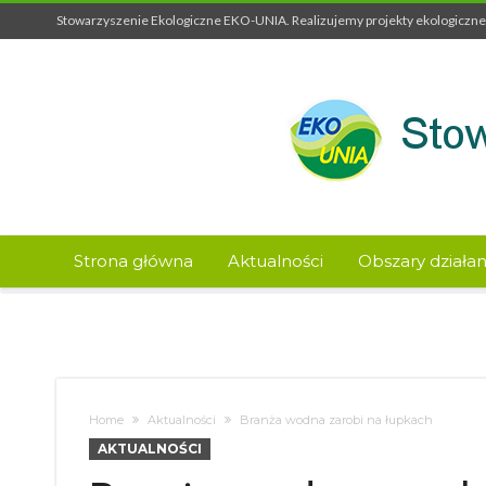
Stowarzyszenie Ekologiczne EKO-UNIA. Realizujemy projekty ekologiczne 
Strona główna
Aktualności
Obszary działan
Home
Aktualności
Branża wodna zarobi na łupkach
AKTUALNOŚCI