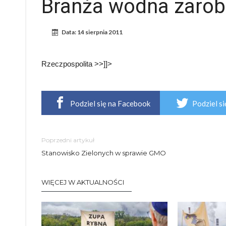
Branża wodna zarob
Data:
14 sierpnia 2011
Rzeczpospolita >>]]>
Podziel się na Facebook
Podziel si
Poprzedni artykuł
Stanowisko Zielonych w sprawie GMO
WIĘCEJ W AKTUALNOŚCI