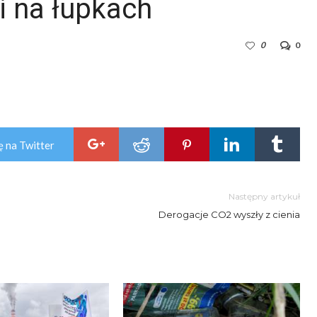
i na łupkach
0
0
ę na Twitter
Następny artykuł
Derogacje CO2 wyszły z cienia