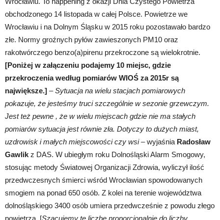
Wrocławiu. To happening z okazji Dnia Czystego Powietrza
Wrocław
obchodzonego 14 listopada w całej Polsce. Powietrze we
Wrocławiu i na Dolnym Śląsku w 2015 roku pozostawało bardzo
złe. Normy groźnych pyłów zawieszonych PM10 oraz
rakotwórczego benzo(a)pirenu przekroczone są wielokrotnie.
[Poniżej w załączeniu podajemy 10 miejsc, gdzie
przekroczenia według pomiarów WIOŚ za 2015r są
największe.]
–
Sytuacja na wielu stacjach pomiarowych
pokazuje, że jesteśmy truci szczególnie w sezonie grzewczym.
Jest też pewne , że w wielu miejscach gdzie nie ma stałych
pomiarów sytuacja jest równie zła. Dotyczy to dużych miast,
uzdrowisk i małych miejscowości czy wsi
– wyjaśnia
Radosław
Gawlik
z DAS. W ubiegłym roku Dolnośląski Alarm Smogowy,
stosując metody Światowej Organizacji Zdrowia, wyliczył ilość
przedwczesnych śmierci wśród Wrocławian spowodowanych
smogiem na ponad 650 osób. Z kolei na terenie województwa
dolnośląskiego 3400 osób umiera przedwcześnie z powodu złego
powietrza. [
Szacujemy tę liczbę proporcjonalnie do liczby