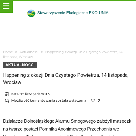
Home
Aktualności
Happening z okazji Dnia Czystego Powietrza, 14
listopada, Wrocław
AKTUALNOŚCI
Happening z okazji Dnia Czystego Powietrza, 14 listopada,
Wrocław
Data:
15 listopada 2016
Happening
Możliwość komentowania
została wyłączona
0
z
okazji
Dnia
Czystego
Działacze Dolnośląskiego Alarmu Smogowego założyli maseczki
Powietrza,
na twarze postaci Pomnika Anonimowego Przechodnia we
14
listopada,