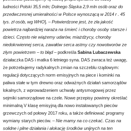
ludności Polski 35,5 mln; Dolnego Śląska 2,9 mln osób oraz do
przedwczesnej umieralności w Polsce wynoszącą w 2014 r . 45
tys. zł osób, wg WHO
]. –
Potwierdzone jest, że zła jakość
powietrza najbardziej naraża na śmierć i choroby osoby starsze i
dzieci. Często nie wiążemy udarów, miażdżycy, choroby
niedokrwiennej serca, zawałów serca astmy czy nowotworów ze
złym powietrzem
–
to błąd
– podkreśla
Sabina Lubaczewska
działaczka DAS i matka 6 letniego syna. DAS zwraca też uwagę,
że potrzebujemy radykalnych zmian na szczeblu rządowym:
regulacji dotyczących norm emisyjnych na piece i kominki na
paliwa stałe w tym drewno oraz odważnych działań samorządów
lokalnych, z wprowadzeniem uchwały antysmogowej przez
sejmiki samorządowe na czele. Nowe przepisy powinny określać
minimalną V klasę emisyjną dla nowo instalowanych pieców
grzewczych od połowy 2017 roku, a także definiować programy
wymiany starych pieców. –
Nie mamy na co czekać. Czas na
solidne i pilne działania i alokację środków unijnych na ten