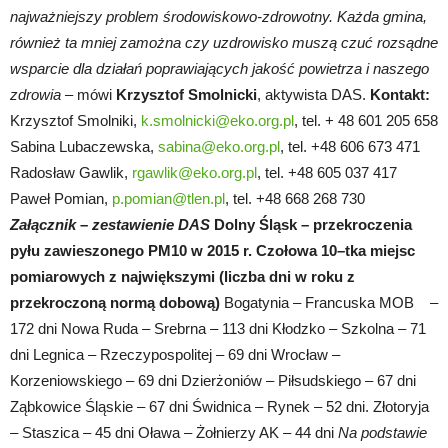
najważniejszy problem środowiskowo-zdrowotny. Każda gmina,
również ta mniej zamożna czy uzdrowisko muszą czuć rozsądne
wsparcie dla działań poprawiających jakość powietrza i naszego
zdrowia
– mówi
Krzysztof Smolnicki
, aktywista DAS.
Kontakt:
Krzysztof Smolniki,
k.smolnicki@eko.org.pl
, tel. + 48 601 205 658
Sabina Lubaczewska,
sabina@eko.org.pl
, tel. +48 606 673 471
Radosław Gawlik,
rgawlik@eko.org.pl
, tel. +48 605 037 417
Paweł Pomian,
p.pomian@tlen.pl
, tel. +48 668 268 730
Załącznik
–
zestawienie DAS
Dolny Śląsk – przekroczenia
pyłu zawieszonego PM10 w 2015 r. Czołowa 10–tka miejsc
pomiarowych z największymi (liczba dni w roku z
przekroczoną normą dobową)
Bogatynia – Francuska MOB –
172 dni Nowa Ruda – Srebrna – 113 dni Kłodzko – Szkolna – 71
dni Legnica – Rzeczypospolitej – 69 dni Wrocław –
Korzeniowskiego – 69 dni Dzierżoniów – Piłsudskiego – 67 dni
Ząbkowice Śląskie – 67 dni Świdnica – Rynek – 52 dni. Złotoryja
– Staszica – 45 dni Oława – Żołnierzy AK – 44 dni
Na podstawie