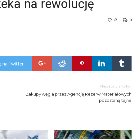
zeka na rewolucję
0
0
ę na Twitter
Następny artykuł
Zakupy węgla przez Agencję Rezerw Materiałowych
pozostaną tajne