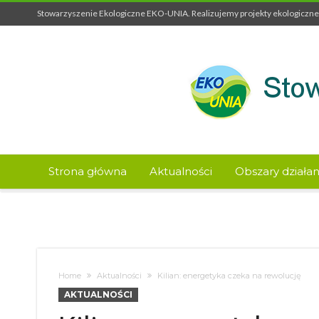
Stowarzyszenie Ekologiczne EKO-UNIA. Realizujemy projekty ekologiczne 
Strona główna
Aktualności
Obszary działan
Home
Aktualności
Kilian: energetyka czeka na rewolucję
AKTUALNOŚCI