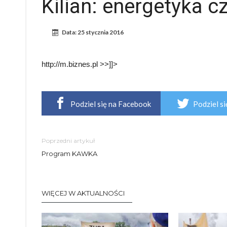
Kilian: energetyka c
Data:
25 stycznia 2016
http://m.biznes.pl >>]]>
Podziel się na Facebook
Podziel si
Poprzedni artykuł
Program KAWKA
WIĘCEJ W AKTUALNOŚCI