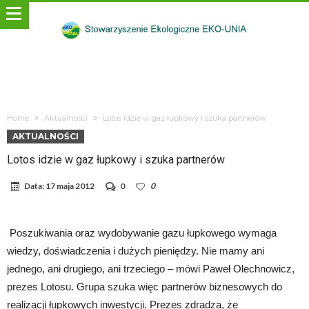
Home
Aktualności
Lotos idzie w gaz łupkowy i szuka partnerów
AKTUALNOŚCI
Lotos idzie w gaz łupkowy i szuka partnerów
Data:
17 maja 2012
0
0
Poszukiwania oraz wydobywanie gazu łupkowego wymaga
wiedzy, doświadczenia i dużych pieniędzy. Nie mamy ani
jednego, ani drugiego, ani trzeciego – mówi Paweł Olechnowicz,
prezes Lotosu. Grupa szuka więc partnerów biznesowych do
realizacji łupkowych inwestycji. Prezes zdradza, że