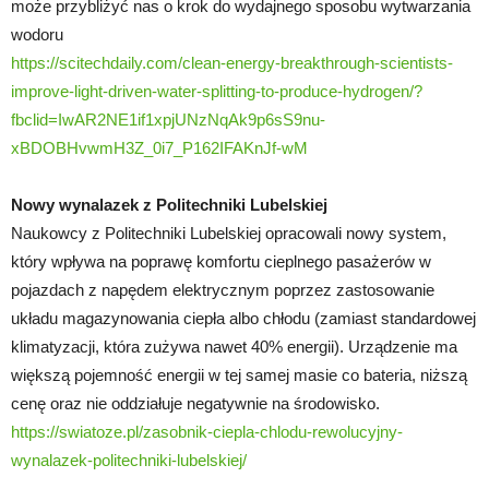
może przybliżyć nas o krok do wydajnego sposobu wytwarzania
wodoru
https://scitechdaily.com/clean-energy-breakthrough-scientists-
improve-light-driven-water-splitting-to-produce-hydrogen/?
fbclid=IwAR2NE1if1xpjUNzNqAk9p6sS9nu-
xBDOBHvwmH3Z_0i7_P162IFAKnJf-wM
Nowy wynalazek z Politechniki Lubelskiej
Naukowcy z Politechniki Lubelskiej opracowali nowy system,
który wpływa na poprawę komfortu cieplnego pasażerów w
pojazdach z napędem elektrycznym poprzez zastosowanie
układu magazynowania ciepła albo chłodu (zamiast standardowej
klimatyzacji, która zużywa nawet 40% energii). Urządzenie ma
większą pojemność energii w tej samej masie co bateria, niższą
cenę oraz nie oddziałuje negatywnie na środowisko.
https://swiatoze.pl/zasobnik-ciepla-chlodu-rewolucyjny-
wynalazek-politechniki-lubelskiej/