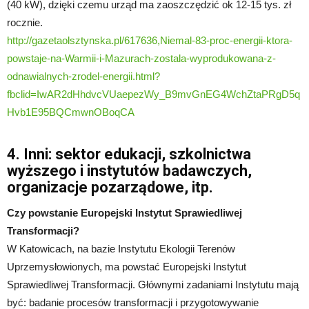
(40 kW), dzięki czemu urząd ma zaoszczędzić ok 12-15 tys. zł
rocznie.
http://gazetaolsztynska.pl/617636,Niemal-83-proc-energii-ktora-
powstaje-na-Warmii-i-Mazurach-zostala-wyprodukowana-z-
odnawialnych-zrodel-energii.html?
fbclid=IwAR2dHhdvcVUaepezWy_B9mvGnEG4WchZtaPRgD5q
Hvb1E95BQCmwnOBoqCA
4. Inni: sektor edukacji, szkolnictwa
wyższego i instytutów badawczych,
organizacje pozarządowe, itp.
Czy powstanie Europejski Instytut Sprawiedliwej
Transformacji?
W Katowicach, na bazie Instytutu Ekologii Terenów
Uprzemysłowionych, ma powstać Europejski Instytut
Sprawiedliwej Transformacji. Głównymi zadaniami Instytutu mają
być: badanie procesów transformacji i przygotowywanie