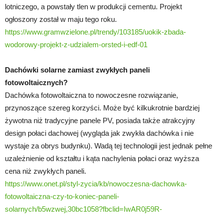
lotniczego, a powstały tlen w produkcji cementu. Projekt
ogłoszony został w maju tego roku.
https://www.gramwzielone.pl/trendy/103185/uokik-zbada-
wodorowy-projekt-z-udzialem-orsted-i-edf-01
Dachówki solarne zamiast zwykłych paneli
fotowoltaicznych?
Dachówka fotowoltaiczna to nowoczesne rozwiązanie,
przynoszące szereg korzyści. Może być kilkukrotnie bardziej
żywotna niż tradycyjne panele PV, posiada także atrakcyjny
design połaci dachowej (wygląda jak zwykła dachówka i nie
wystaje za obrys budynku). Wadą tej technologii jest jednak pełne
uzależnienie od kształtu i kąta nachylenia połaci oraz wyższa
cena niż zwykłych paneli.
https://www.onet.pl/styl-zycia/kb/nowoczesna-dachowka-
fotowoltaiczna-czy-to-koniec-paneli-
solarnych/b5wzwej,30bc1058?fbclid=IwAR0j59R-