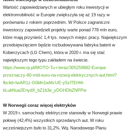
Wartość zapowiedzianych w ubiegłym roku inwestycji w
elektromobilność w Europie zwiększyła się aż 19 razy w
porównaniu z rokiem poprzednim. W Polsce zagraniczni
inwestorzy zapowiedzieli projekty warte ponad 778 mln euro,
które mają przynieść 1,4 tys. nowych miejsc pracy. Największym
przedsięwzięciem będzie rozbudowywana fabryka baterii w
Kobierzycach (LG Chem), która w 2020 r. ma się stać
największym tego typu zakładem na świecie.
https://www.rp.pl/MOTO-Tu-i-teraz/305259882-Europa-
przeznaczy-60-mld-euro-na-rozwoj-elektrycznych-aut.html?
fbclid=IwAR1z-G0bfn1wMcUE-y5zITEHl4-
bLubNua2EnydX_bZ1b3e_yDGHDbZNPPw
W Norwegii coraz więcej elektryków
W 2019 r. samochody elektryczne stanowiły w Norwegii prawie
połowę (42,4%) wszystkich sprzedanych aut. W roku
wcześniejszym było to 31,2%. Wg. Narodowego Planu