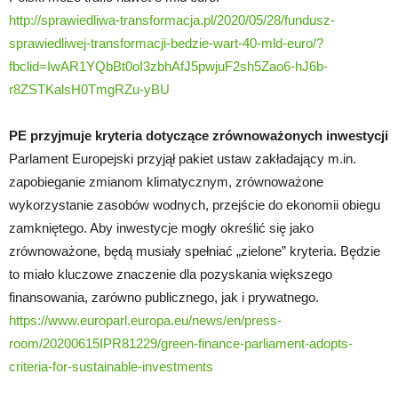
http://sprawiedliwa-transformacja.pl/2020/05/28/fundusz-
sprawiedliwej-transformacji-bedzie-wart-40-mld-euro/?
fbclid=IwAR1YQbBt0oI3zbhAfJ5pwjuF2sh5Zao6-hJ6b-
r8ZSTKalsH0TmgRZu-yBU
PE przyjmuje kryteria dotyczące zrównoważonych inwestycji
Parlament Europejski przyjął pakiet ustaw zakładający m.in.
zapobieganie zmianom klimatycznym, zrównoważone
wykorzystanie zasobów wodnych, przejście do ekonomii obiegu
zamkniętego. Aby inwestycje mogły określić się jako
zrównoważone, będą musiały spełniać „zielone” kryteria. Będzie
to miało kluczowe znaczenie dla pozyskania większego
finansowania, zarówno publicznego, jak i prywatnego.
https://www.europarl.europa.eu/news/en/press-
room/20200615IPR81229/green-finance-parliament-adopts-
criteria-for-sustainable-investments