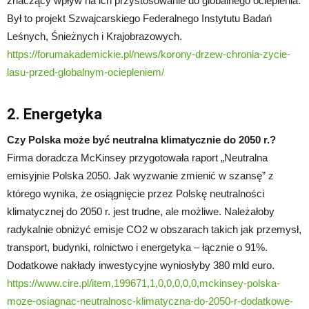
znaczący wpływ na ich przystosowanie do globalnego ocieplenia.
Był to projekt Szwajcarskiego Federalnego Instytutu Badań
Leśnych, Śnieżnych i Krajobrazowych.
https://forumakademickie.pl/news/korony-drzew-chronia-zycie-
lasu-przed-globalnym-ociepleniem/
2. Energetyka
Czy Polska może być neutralna klimatycznie do 2050 r.?
Firma doradcza McKinsey przygotowała raport „Neutralna
emisyjnie Polska 2050. Jak wyzwanie zmienić w szansę” z
którego wynika, że osiągnięcie przez Polskę neutralności
klimatycznej do 2050 r. jest trudne, ale możliwe. Należałoby
radykalnie obniżyć emisje CO2 w obszarach takich jak przemysł,
transport, budynki, rolnictwo i energetyka – łącznie o 91%.
Dodatkowe nakłady inwestycyjne wyniosłyby 380 mld euro.
https://www.cire.pl/item,199671,1,0,0,0,0,0,mckinsey-polska-
moze-osiagnac-neutralnosc-klimatyczna-do-2050-r-dodatkowe-