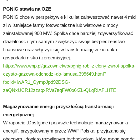
PGNiG stawia na OZE
PGNIG chce w perspektywie kilku lat zainwestować nawet 4 mld
zł w istniejące farmy fotowoltaiczne lub wiatrowe o mocy
zainstalowanej 900 MW. Spółka chce bardziej zdywersyfikować
działalność i tym samym zwiększyć swoje bezpieczeństwo
finansowe oraz włączyć się w transformację w kierunku
gospodarki nisko i zeroemisyjnej.
https://www.wnp.pl/gazownictwo/pgnig-robi-zielony-zwrot-spolka-
czysto-gazowa-odchodzi-do-lamusa,399649.html?
fbclid=IwAR1_GympJpd92DSG-
zaQNxUCR12zzsqxRVa7ttqFW0o6rZL-QLqRIAFLHTE
Magazynowanie energii przyszłością transformacji
energetycznej
W raporcie „Dostępne i przyszłe technologie magazynowania
energii”, przygotowanym przez WWF Polska, przyjrzano się
obecnym i dopiero rozwijanym technologiom, które mogą pomóc