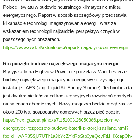
Polsce i światu w budowie neutralnego klimatycznie miksu
energetycznego. Raport w sposób szczegółowy przedstawia
kilkanaście technologii magazynowania energii, wraz ze
wskazaniem technologii najbardziej perspektywicznych w
poszczególnych obszarach.
https://www.wwf.pl/aktualnosci/raport-magazynowanie-energii
Rozpoczęto budowę największego magazynu energii
Brytyjska firma Highview Power rozpoczęła w Manchesterze
budowę największego magazynu energii, wykorzystującego
instalacje LAES (ang. Liquid Air Energy Storage). Technologia ta
jest dwukrotnie tańsza od konkurencyjnych rozwiązań opartych
na bateriach chemicznych. Nowy magazyn będzie mógł zasilać
około 200 tys. gospodarstw domowych przez pięć godzin.
https://next.gazeta.pl/next/7,151003,26050386,przelom-w-
energetyce-rozpoczeto-budowe-baterii-z-ktorej-zasilane.html?
fbclid=IwAR35SjJ7UTh1a3bYcZYxRoStb0yeQcyFtl1HXcapOh-