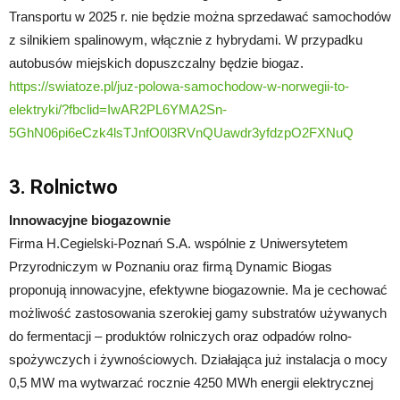
Transportu w 2025 r. nie będzie można sprzedawać samochodów
z silnikiem spalinowym, włącznie z hybrydami. W przypadku
autobusów miejskich dopuszczalny będzie biogaz.
https://swiatoze.pl/juz-polowa-samochodow-w-norwegii-to-
elektryki/?fbclid=IwAR2PL6YMA2Sn-
5GhN06pi6eCzk4lsTJnfO0l3RVnQUawdr3yfdzpO2FXNuQ
3. Rolnictwo
Innowacyjne biogazownie
Firma H.Cegielski-Poznań S.A. wspólnie z Uniwersytetem
Przyrodniczym w Poznaniu oraz firmą Dynamic Biogas
proponują innowacyjne, efektywne biogazownie. Ma je cechować
możliwość zastosowania szerokiej gamy substratów używanych
do fermentacji – produktów rolniczych oraz odpadów rolno-
spożywczych i żywnościowych. Działająca już instalacja o mocy
0,5 MW ma wytwarzać rocznie 4250 MWh energii elektrycznej