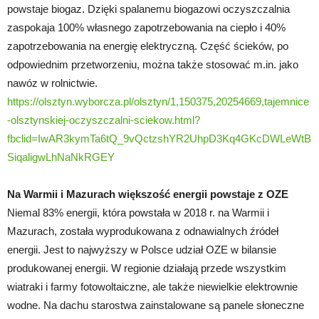
powstaje biogaz. Dzięki spalanemu biogazowi oczyszczalnia
zaspokaja 100% własnego zapotrzebowania na ciepło i 40%
zapotrzebowania na energię elektryczną. Część ścieków, po
odpowiednim przetworzeniu, można także stosować m.in. jako
nawóz w rolnictwie.
https://olsztyn.wyborcza.pl/olsztyn/1,150375,20254669,tajemnice
-olsztynskiej-oczyszczalni-sciekow.html?
fbclid=IwAR3kymTa6tQ_9vQctzshYR2UhpD3Kq4GKcDWLeWtB
SiqaligwLhNaNkRGEY
Na Warmii i Mazurach większość energii powstaje z OZE
Niemal 83% energii, która powstała w 2018 r. na Warmii i
Mazurach, została wyprodukowana z odnawialnych źródeł
energii. Jest to najwyższy w Polsce udział OZE w bilansie
produkowanej energii. W regionie działają przede wszystkim
wiatraki i farmy fotowoltaiczne, ale także niewielkie elektrownie
wodne. Na dachu starostwa zainstalowane są panele słoneczne