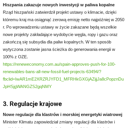
Hiszpania zakazuje nowych inwestycji w paliwa kopalne
Rząd hiszpański zatwierdził projekt ustawy o klimacie, dzięki
któremu kraj ma osiągnąć zerową emisję netto najpóźniej w 2050
r. Po wprowadzeniu ustawy w życie zakazane będą wszelkie
nowe projekty zakładające wydobycie węgla, ropy i gazu oraz
zakończą się subsydia dla paliw kopalnych. W ten sposób
wytyczona zostanie jasna ścieżka do generowania energii w
100% z OZE.
https://reneweconomy.com.au/spain-approves-push-for-100-
renewables-bans-all-new-fossil-fuel-projects-63494/?
fbclid=IwAR1mE2XRZRJYFD1_MFRHkGXGjAZijjJa8cPopznDu
JpHSjgWANGZS2gqNMY
3. Regulacje krajowe
Nowe regulacje dla klastrów i morskiej energetyki wiatrowej
Minister Klimatu zapowiedział zmiany regulacji dla klastrów i