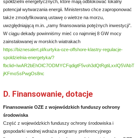
spółdzielni energetycznych, które mają odblokować lokalny
potencjał wytwarzania energii. Ministerstwo chce zaproponować
także zmodyfikowaną ustawę o wietrze na morzu,
uwzględniającą m.in. „ramy finansowania potężnych inwestycji”.
W ciągu dekady powinniśmy mieć co najmniej 8 GW mocy
zainstalowanej w morskich wiatrakach
https://biznesalert.pl/kurtyka-oze-offshore-klastry-regulacje-
spoldzielnia-energetyka/?
fbclid=IwAR2bEhOlC7ODMYCFqdigtF5voh3dQtRgtiLxxlQ5VAbT
jKFmoSsPwgOs8nc
D. Finansowanie, dotacje
Finansowanie OZE z wojewódzkich funduszy ochrony
środowiska
Część z wojewódzkich funduszy ochrony środowiska i
gospodarki wodnej wdraża programy preferencyjnego