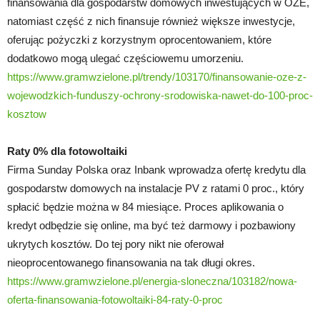
finansowania dla gospodarstw domowych inwestujących w OZE,
natomiast część z nich finansuje również większe inwestycje,
oferując pożyczki z korzystnym oprocentowaniem, które
dodatkowo mogą ulegać częściowemu umorzeniu.
https://www.gramwzielone.pl/trendy/103170/finansowanie-oze-z-
wojewodzkich-funduszy-ochrony-srodowiska-nawet-do-100-proc-
kosztow
Raty 0% dla fotowoltaiki
Firma Sunday Polska oraz Inbank wprowadza ofertę kredytu dla
gospodarstw domowych na instalacje PV z ratami 0 proc., który
spłacić będzie można w 84 miesiące. Proces aplikowania o
kredyt odbędzie się online, ma być też darmowy i pozbawiony
ukrytych kosztów. Do tej pory nikt nie oferował
nieoprocentowanego finansowania na tak długi okres.
https://www.gramwzielone.pl/energia-sloneczna/103182/nowa-
oferta-finansowania-fotowoltaiki-84-raty-0-proc