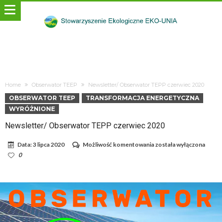
Home
Obserwator TEEP
Newsletter/ Obserwator TEPP czerwiec 2020
OBSERWATOR TEEP
TRANSFORMACJA ENERGETYCZNA
WYRÓŻNIONE
Newsletter/ Obserwator TEPP czerwiec 2020
Newsletter/
Data:
3 lipca 2020
Możliwość komentowania
została wyłączona
Obserwator
0
TEPP
czerwiec
2020