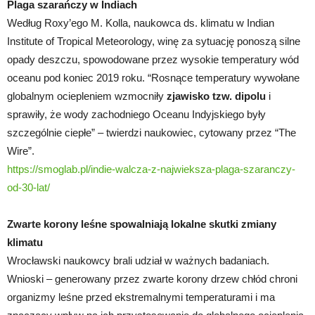
Plaga szarańczy w Indiach
Według Roxy’ego M. Kolla, naukowca ds. klimatu w Indian
Institute of Tropical Meteorology, winę za sytuację ponoszą silne
opady deszczu, spowodowane przez wysokie temperatury wód
oceanu pod koniec 2019 roku. “Rosnące temperatury wywołane
globalnym ociepleniem wzmocniły
zjawisko tzw. dipolu
i
sprawiły, że wody zachodniego Oceanu Indyjskiego były
szczególnie ciepłe” – twierdzi naukowiec, cytowany przez “The
Wire”.
https://smoglab.pl/indie-walcza-z-najwieksza-plaga-szaranczy-
od-30-lat/
Zwarte korony leśne spowalniają lokalne skutki zmiany
klimatu
Wrocławski naukowcy brali udział w ważnych badaniach.
Wnioski – generowany przez zwarte korony drzew chłód chroni
organizmy leśne przed ekstremalnymi temperaturami i ma