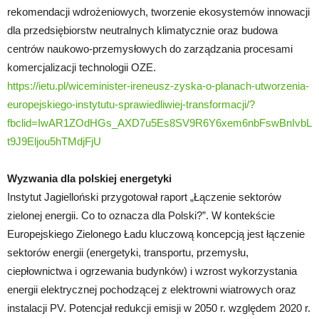
rekomendacji wdrożeniowych, tworzenie ekosystemów innowacji
dla przedsiębiorstw neutralnych klimatycznie oraz budowa
centrów naukowo-przemysłowych do zarządzania procesami
komercjalizacji technologii OZE.
https://ietu.pl/wiceminister-ireneusz-zyska-o-planach-utworzenia-
europejskiego-instytutu-sprawiedliwiej-transformacji/?
fbclid=IwAR1ZOdHGs_AXD7u5Es8SV9R6Y6xem6nbFswBnIvbL
t9J9Eljou5hTMdjFjU
Wyzwania dla polskiej energetyki
Instytut Jagielloński przygotował raport „Łączenie sektorów
zielonej energii. Co to oznacza dla Polski?”. W kontekście
Europejskiego Zielonego Ładu kluczową koncepcją jest łączenie
sektorów energii (energetyki, transportu, przemysłu,
ciepłownictwa i ogrzewania budynków) i wzrost wykorzystania
energii elektrycznej pochodzącej z elektrowni wiatrowych oraz
instalacji PV. Potencjał redukcji emisji w 2050 r. względem 2020 r.