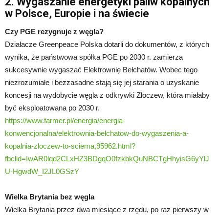
2. Wygaszanie energetyki paliw kopalnych
w Polsce, Europie i na świecie
Czy PGE rezygnuje z węgla?
Działacze Greenpeace Polska dotarli do dokumentów, z których
wynika, że państwowa spółka PGE po 2030 r. zamierza
sukcesywnie wygaszać Elektrownię Bełchatów. Wobec tego
niezrozumiałe i bezzasadne stają się jej starania o uzyskanie
koncesji na wydobycie węgla z odkrywki Złoczew, która miałaby
być eksploatowana po 2030 r.
https://www.farmer.pl/energia/energia-
konwencjonalna/elektrownia-belchatow-do-wygaszenia-a-
kopalnia-zloczew-to-sciema,95962.html?
fbclid=IwAR0lqd2CLxHZ3BDgqO0fzkbkQuNBCTgHhyisG6yYlJ
U-HgwdW_I2JL0GSzY
Wielka Brytania bez węgla
Wielka Brytania przez dwa miesiące z rzędu, po raz pierwszy w