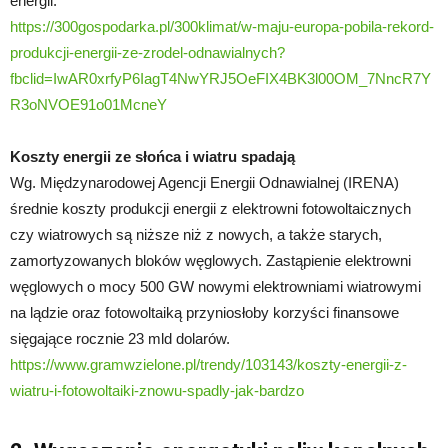
energii.
https://300gospodarka.pl/300klimat/w-maju-europa-pobila-rekord-
produkcji-energii-ze-zrodel-odnawialnych?
fbclid=IwAR0xrfyP6IagT4NwYRJ5OeFIX4BK3l00OM_7NncR7Y
R3oNVOE91o01McneY
Koszty energii ze słońca i wiatru spadają
Wg. Międzynarodowej Agencji Energii Odnawialnej (IRENA)
średnie koszty produkcji energii z elektrowni fotowoltaicznych
czy wiatrowych są niższe niż z nowych, a także starych,
zamortyzowanych bloków węglowych. Zastąpienie elektrowni
węglowych o mocy 500 GW nowymi elektrowniami wiatrowymi
na lądzie oraz fotowoltaiką przyniosłoby korzyści finansowe
sięgające rocznie 23 mld dolarów.
https://www.gramwzielone.pl/trendy/103143/koszty-energii-z-
wiatru-i-fotowoltaiki-znowu-spadly-jak-bardzo