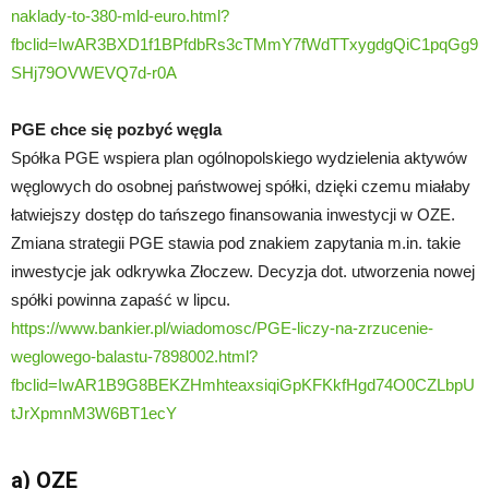
naklady-to-380-mld-euro.html?
fbclid=IwAR3BXD1f1BPfdbRs3cTMmY7fWdTTxygdgQiC1pqGg9
SHj79OVWEVQ7d-r0A
PGE chce się pozbyć węgla
Spółka PGE wspiera plan ogólnopolskiego wydzielenia aktywów
węglowych do osobnej państwowej spółki, dzięki czemu miałaby
łatwiejszy dostęp do tańszego finansowania inwestycji w OZE.
Zmiana strategii PGE stawia pod znakiem zapytania m.in. takie
inwestycje jak odkrywka Złoczew. Decyzja dot. utworzenia nowej
spółki powinna zapaść w lipcu.
https://www.bankier.pl/wiadomosc/PGE-liczy-na-zrzucenie-
weglowego-balastu-7898002.html?
fbclid=IwAR1B9G8BEKZHmhteaxsiqiGpKFKkfHgd74O0CZLbpU
tJrXpmnM3W6BT1ecY
a) OZE