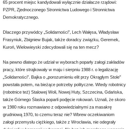
65 procent miejsc kandydowali wyłącznie działacze rządowi:
PZPR, Zjednoczonego Stronnictwa Ludowego i Stronnictwa
Demokratycznego.
Dlaczego przywódcy „Solidarności”, Lech Wałęsa, Władysław
Frasyniuk, Zbigniew Bujak, także doradcy związku, Geremek,
Kuroń, Wielowieyski zdecydowali się na ten mecz?
Na pewno dlatego że udział w wyborach poparły załogi zakładów
pracy, które strajkowały w maju i sierpniu 1988 r. o legalizację
„Solidarności”. Bajka o „porozumieniu elit przy Okrągłym Stole”
powstała potem, na bieżące potrzeby polityczne. Wtedy robotnicy
(robotnice też) Stalowej Woli, Nowej Huty, Szczecina, Gdańska,
także Górnego Ślaska poparli podjęcie rokowań. Uznali, że skoro
w 1980 roku rozmawiano z odpowiedzialnymi za masakrę
grudniową 1970, to czemu teraz nie? Wbrew oczekiwaniom
załogi przemysłu ciężkiego, także z Wrocławia, nie odegrały