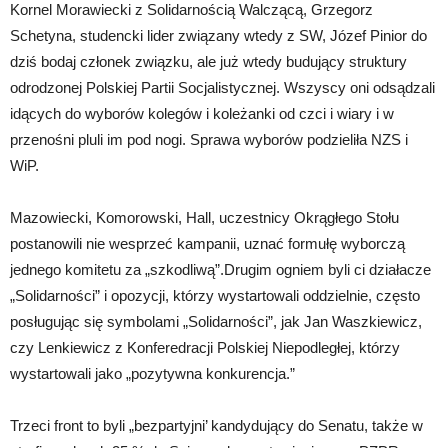
Kornel Morawiecki z Solidarnością Walczącą, Grzegorz
Schetyna, studencki lider związany wtedy z SW, Józef Pinior do
dziś bodaj członek związku, ale już wtedy budujący struktury
odrodzonej Polskiej Partii Socjalistycznej. Wszyscy oni odsądzali
idących do wyborów kolegów i koleżanki od czci i wiary i w
przenośni pluli im pod nogi. Sprawa wyborów podzieliła NZS i
WiP.
Mazowiecki, Komorowski, Hall, uczestnicy Okrągłego Stołu
postanowili nie wesprzeć kampanii, uznać formułę wyborczą
jednego komitetu za „szkodliwą”.Drugim ogniem byli ci działacze
„Solidarności” i opozycji, którzy wystartowali oddzielnie, często
posługując się symbolami „Solidarności”, jak Jan Waszkiewicz,
czy Lenkiewicz z Konferedracji Polskiej Niepodległej, którzy
wystartowali jako „pozytywna konkurencja.”
Trzeci front to byli „bezpartyjni’ kandydujący do Senatu, także w