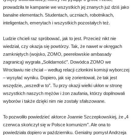
prowadziła te kampanie we wszystkich jej znanych już dziś jako
banalne elementach. Studentach, uczniach, robotnikach,
inteligentach, emerytach i wszystkich pozostałych też.
Ludzie chcieli raz spróbować, jak to jest. Przecież nikt nie
wiedział, czy okazja się powtórzy. Tak, że nawet w okręgach
zamkniętych (wojsko, ZOMO, peerelowskie ambasady
zagranicą) wygrała „Solidarność”. Dowódca ZOMO we
Wrocławiu nie chciał – według relacji członkini komisji wyborczej
– wysyłać wyniku. Dopiero, jak się zorientował, że tak jest
wszędzie, „wszedł w to”. Tu przy okazji wielki ukłon w stronę
wszystkich naszych mężów i żon zaufania, którzy dopilnowali
wyborów i także dzięki nim nie zostały sfałszowane.
To pozwoliło powiedzieć aktorce Joannie Szczepkowskiej, że „4
czerwca skończył się w Polsce komunizm”. Ale ona to
powiedziała dopiero w październiku. Genialny pomysł Andrzeja