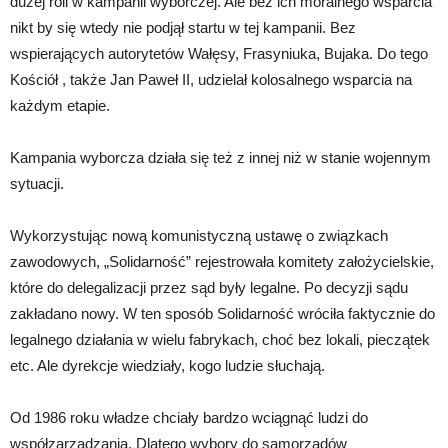
dużej roli w kampanii wyborczej. Ale bez ich moralnego wsparcia
nikt by się wtedy nie podjął startu w tej kampanii. Bez
wspierających autorytetów Wałęsy, Frasyniuka, Bujaka. Do tego
Kościół , także Jan Paweł II, udzielał kolosalnego wsparcia na
każdym etapie.
Kampania wyborcza działa się też z innej niż w stanie wojennym
sytuacji.
Wykorzystując nową komunistyczną ustawę o związkach
zawodowych, „Solidarność” rejestrowała komitety założycielskie,
które do delegalizacji przez sąd były legalne. Po decyzji sądu
zakładano nowy. W ten sposób Solidarność wróciła faktycznie do
legalnego działania w wielu fabrykach, choć bez lokali, pieczątek
etc. Ale dyrekcje wiedziały, kogo ludzie słuchają.
Od 1986 roku władze chciały bardzo wciągnąć ludzi do
współzarządzania. Dlatego wybory do samorządów