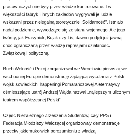
pracowniczych nie były przez władze kontrolowane. I w
większości fabryk i innych zakładów wygrywali je ludzie
wskazani przez nielegalną teoretycznie „Solidarność”. Istniało
nadal podziemie, wywodzące się ze stanu wojennego. Ale jego
twórcy, jak Frasyniuk, Bujak czy Lis, dawno podjęli już jawną,
choć ograniczaną przez władzę represjami działaność.
Związkową i polityczną.
Ruch Wolność i Pokój zorganizował we Wrocławiu pierwszą we
wschodniej Europie demonstrację żądającą wycofania z Polski
wojsk sowieckich, happeningi Pomarańczowej Aleternatywy
ośmieszające ustrój Andrzej Wajda nazwał „najlepszym ulicznym
teatrem współczesnej Polski”.
Część Niezależnego Zrzeszenia Studentów, cały PPS i
Federacja Młodzieży Walczącej organizowały demonstracje
przeciw jakiemukolwiek porozumieniu z władzą.