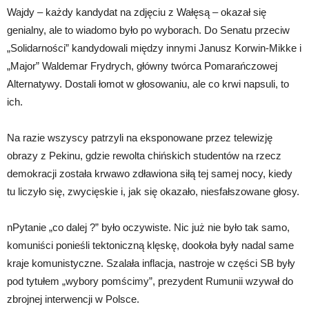
Wajdy – każdy kandydat na zdjęciu z Wałęsą – okazał się
genialny, ale to wiadomo było po wyborach. Do Senatu przeciw
„Solidarności” kandydowali między innymi Janusz Korwin-Mikke i
„Major” Waldemar Frydrych, główny twórca Pomarańczowej
Alternatywy. Dostali łomot w głosowaniu, ale co krwi napsuli, to
ich.
Na razie wszyscy patrzyli na eksponowane przez telewizję
obrazy z Pekinu, gdzie rewolta chińskich studentów na rzecz
demokracji została krwawo zdławiona siłą tej samej nocy, kiedy
tu liczyło się, zwycięskie i, jak się okazało, niesfałszowane głosy.
nPytanie „co dalej ?” było oczywiste. Nic już nie było tak samo,
komuniści ponieśli tektoniczną klęskę, dookoła były nadal same
kraje komunistyczne. Szalała inflacja, nastroje w części SB były
pod tytułem „wybory pomścimy”, prezydent Rumunii wzywał do
zbrojnej interwencji w Polsce.