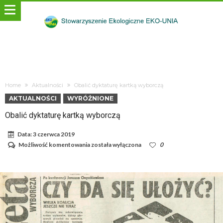
Home
Aktualności
Obalić dyktaturę kartką wyborczą
AKTUALNOŚCI
WYRÓŻNIONE
Obalić dyktaturę kartką wyborczą
Data:
3 czerwca 2019
Obalić
Możliwość komentowania
została wyłączona
0
dyktaturę
kartką
wyborczą