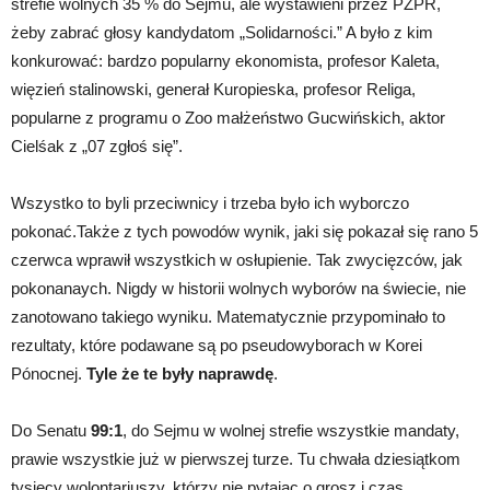
strefie wolnych 35 % do Sejmu, ale wystawieni przez PZPR,
żeby zabrać głosy kandydatom „Solidarności.” A było z kim
konkurować: bardzo popularny ekonomista, profesor Kaleta,
więzień stalinowski, generał Kuropieska, profesor Religa,
popularne z programu o Zoo małżeństwo Gucwińskich, aktor
Cielśak z „07 zgłoś się”.
Wszystko to byli przeciwnicy i trzeba było ich wyborczo
pokonać.Także z tych powodów wynik, jaki się pokazał się rano 5
czerwca wprawił wszystkich w osłupienie. Tak zwycięzców, jak
pokonanaych. Nigdy w historii wolnych wyborów na świecie, nie
zanotowano takiego wyniku. Matematycznie przypominało to
rezultaty, które podawane są po pseudowyborach w Korei
Pónocnej.
Tyle że te były naprawdę
.
Do Senatu
99:1
, do Sejmu w wolnej strefie wszystkie mandaty,
prawie wszystkie już w pierwszej turze. Tu chwała dziesiątkom
tysięcy wolontariuszy, którzy nie pytając o grosz i czas,