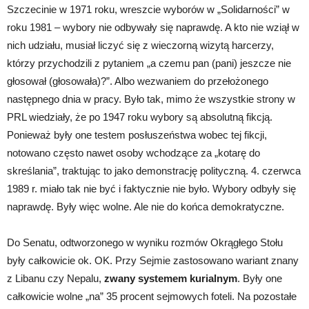
Szczecinie w 1971 roku, wreszcie wyborów w „Solidarności” w
roku 1981 – wybory nie odbywały się naprawdę. A kto nie wziął w
nich udziału, musiał liczyć się z wieczorną wizytą harcerzy,
którzy przychodzili z pytaniem „a czemu pan (pani) jeszcze nie
głosował (głosowała)?”. Albo wezwaniem do przełożonego
następnego dnia w pracy. Było tak, mimo że wszystkie strony w
PRL wiedziały, że po 1947 roku wybory są absolutną fikcją.
Ponieważ były one testem posłuszeństwa wobec tej fikcji,
notowano często nawet osoby wchodzące za „kotarę do
skreślania”, traktując to jako demonstrację polityczną. 4. czerwca
1989 r. miało tak nie być i faktycznie nie było. Wybory odbyły się
naprawdę. Były więc wolne. Ale nie do końca demokratyczne.
Do Senatu, odtworzonego w wyniku rozmów Okrągłego Stołu
były całkowicie ok. OK. Przy Sejmie zastosowano wariant znany
z Libanu czy Nepalu,
zwany systemem kurialnym
. Były one
całkowicie wolne „na” 35 procent sejmowych foteli. Na pozostałe