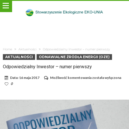
Home
Aktualności
Odpowiedzialny Inwestor – numer pierwszy
AKTUALNOŚCI
ODNAWIALNE ŹRÓDŁA ENERGII (OZE)
Odpowiedzialny Inwestor – numer pierwszy
Odpowiedzialny
Data:
16 maja 2017
Możliwość komentowania
została wyłączona
Inwestor
0
–
numer
pierwszy