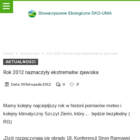
Home
Aktualności
Rok 2012 naznaczyły ekstremalne zjawiska
AKTUALNOŚCI
Rok 2012 naznaczyły ekstremalne zjawiska
Data:
30 listopada 2012
0
0
Mamy kolejny najciepljszy rok w historii pomiarów meteo i
kolejny klimatyczny Szczyt Ziemi, który… będzie bezpłodny (
RG)
„Dziś rozpoczynają się obrady 18. Konferencji Stron Ramowej