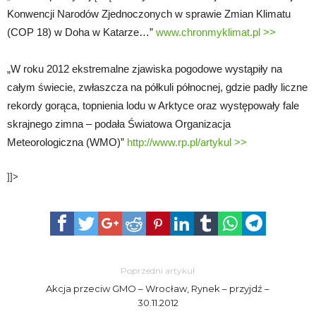
Konwencji Narodów Zjednoczonych w sprawie Zmian Klimatu
(COP 18) w Doha w Katarze…”
www.chronmyklimat.pl >>
„W roku 2012 ekstremalne zjawiska pogodowe wystąpiły na
całym świecie, zwłaszcza na półkuli północnej, gdzie padły liczne
rekordy gorąca, topnienia lodu w Arktyce oraz występowały fale
skrajnego zimna – podała Światowa Organizacja
Meteorologiczna (WMO)”
http://www.rp.pl/artykul >>
]]>
Poprzedni artykuł
Akcj​a przeciw GMO – Wrocław, Rynek – przyjdź –
30.1​1.2012