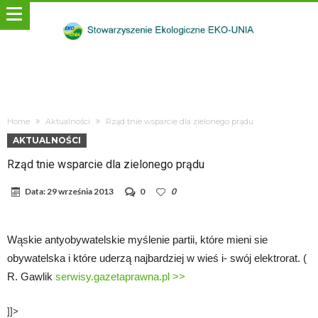
Home
Aktualności
Rząd tnie wsparcie dla zielonego prądu
AKTUALNOŚCI
Rząd tnie wsparcie dla zielonego prądu
Data:
29 września 2013
0
0
Wąskie antyobywatelskie myślenie partii, które mieni sie
obywatelska i które uderzą najbardziej w wieś i- swój elektrorat. (
R. Gawlik
serwisy.gazetaprawna.pl >>
]]>