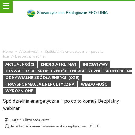
Home
Aktualności
Spółdzielnia energetyczna – po co to
komu? Bezpłatny webinar
AKTUALNOŚCI
ENERGIA I KLIMAT
INICJATYWY
OBYWATELSKIE SPOŁECZNOŚCI ENERGETYCZNE I SPÓŁDZIELNIE
ODNAWIALNE ŹRÓDŁA ENERGII (OZE)
TRANSFORMACJA ENERGETYCZNA
WIADOMOŚCI
WYRÓŻNIONE
Spółdzielnia energetyczna – po co to komu? Bezpłatny
webinar
Data:
17 listopada 2025
Spółdzielnia
Możliwość komentowania
została wyłączona
0
energetyczna