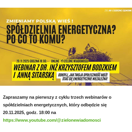
–
po
co
to
komu? Bezpłatny
webinar
Zapraszamy na pierwszy z cyklu trzech webinarów o
spółdzielniach energetycznych, który odbędzie się
20.11.2025, godz. 18:00 na
https://www.youtube.com/@zielonewiadomosci