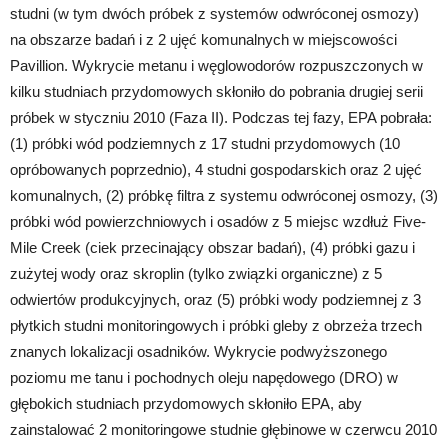
studni (w tym dwóch próbek z systemów odwróconej osmozy)
na obszarze badań i z 2 ujęć komunalnych w miejscowości
Pavillion. Wykrycie metanu i węglowodorów rozpuszczonych w
kilku studniach przydomowych skłoniło do pobrania drugiej serii
próbek w styczniu 2010 (Faza II). Podczas tej fazy, EPA pobrała:
(1) próbki wód podziemnych z 17 studni przydomowych (10
opróbowanych poprzednio), 4 studni gospodarskich oraz 2 ujęć
komunalnych, (2) próbkę filtra z systemu odwróconej osmozy, (3)
próbki wód powierzchniowych i osadów z 5 miejsc wzdłuż Five-
Mile Creek (ciek przecinający obszar badań), (4) próbki gazu i
zużytej wody oraz skroplin (tylko związki organiczne) z 5
odwiertów produkcyjnych, oraz (5) próbki wody podziemnej z 3
płytkich studni monitoringowych i próbki gleby z obrzeża trzech
znanych lokalizacji osadników. Wykrycie podwyższonego
poziomu me tanu i pochodnych oleju napędowego (DRO) w
głębokich studniach przydomowych skłoniło EPA, aby
zainstalować 2 monitoringowe studnie głębinowe w czerwcu 2010