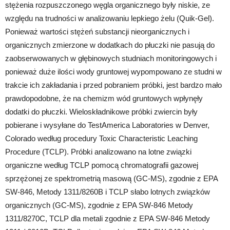
stężenia rozpuszczonego węgla organicznego były niskie, ze
względu na trudności w analizowaniu lepkiego żelu (Quik-Gel).
Ponieważ wartości stężeń substancji nieorganicznych i
organicznych zmierzone w dodatkach do płuczki nie pasują do
zaobserwowanych w głębinowych studniach monitoringowych i
ponieważ duże ilości wody gruntowej wypompowano ze studni w
trakcie ich zakładania i przed pobraniem próbki, jest bardzo mało
prawdopodobne, że na chemizm wód gruntowych wpłynęły
dodatki do płuczki. Wieloskładnikowe próbki zwiercin były
pobierane i wysyłane do TestAmerica Laboratories w Denver,
Colorado według procedury Toxic Characteristic Leaching
Procedure (TCLP). Próbki analizowano na lotne związki
organiczne według TCLP pomocą chromatografii gazowej
sprzężonej ze spektrometrią masową (GC-MS), zgodnie z EPA
SW-846, Metody 1311/8260B i TCLP słabo lotnych związków
organicznych (GC-MS), zgodnie z EPA SW-846 Metody
1311/8270C, TCLP dla metali zgodnie z EPA SW-846 Metody