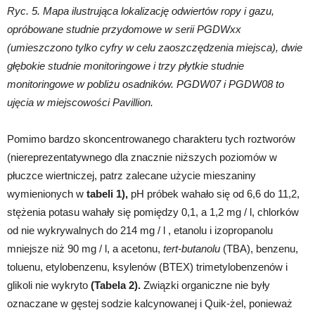
Ryc. 5. Mapa ilustrująca lokalizację odwiertów ropy i gazu,
opróbowane studnie przydomowe w serii PGDWxx
(umieszczono tylko cyfry w celu zaoszczędzenia miejsca), dwie
głębokie studnie monitoringowe i trzy płytkie studnie
monitoringowe w pobliżu osadników. PGDW07 i PGDW08 to
ujęcia w miejscowości Pavillion.
Pomimo bardzo skoncentrowanego charakteru tych roztworów
(niereprezentatywnego dla znacznie niższych poziomów w
płuczce wiertniczej, patrz zalecane użycie mieszaniny
wymienionych w
tabeli 1),
pH próbek wahało się od 6,6 do 11,2,
stężenia potasu wahały się pomiędzy 0,1, a 1,2 mg / l, chlorków
od nie wykrywalnych do 214 mg / l , etanolu i izopropanolu
mniejsze niż 90 mg / l, a acetonu,
tert-butanolu
(TBA), benzenu,
toluenu, etylobenzenu, ksylenów (BTEX) trimetylobenzenów i
glikoli nie wykryto
(Tabela 2).
Związki organiczne nie były
oznaczane w gęstej sodzie kalcynowanej i Quik-żel, ponieważ