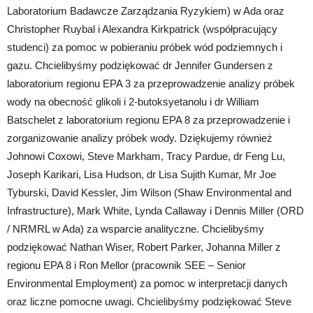
Laboratorium Badawcze Zarządzania Ryzykiem) w Ada oraz
Christopher Ruybal i Alexandra Kirkpatrick (współpracujący
studenci) za pomoc w pobieraniu próbek wód podziemnych i
gazu. Chcielibyśmy podziękować dr Jennifer Gundersen z
laboratorium regionu EPA 3 za przeprowadzenie analizy próbek
wody na obecność glikoli i 2-butoksyetanolu i dr William
Batschelet z laboratorium regionu EPA 8 za przeprowadzenie i
zorganizowanie analizy próbek wody. Dziękujemy również
Johnowi Coxowi, Steve Markham, Tracy Pardue, dr Feng Lu,
Joseph Karikari, Lisa Hudson, dr Lisa Sujith Kumar, Mr Joe
Tyburski, David Kessler, Jim Wilson (Shaw Environmental and
Infrastructure), Mark White, Lynda Callaway i Dennis Miller (ORD
/ NRMRL w Ada) za wsparcie analityczne. Chcielibyśmy
podziękować Nathan Wiser, Robert Parker, Johanna Miller z
regionu EPA 8 i Ron Mellor (pracownik SEE – Senior
Environmental Employment) za pomoc w interpretacji danych
oraz liczne pomocne uwagi. Chcielibyśmy podziękować Steve