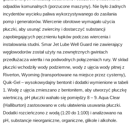
odpadów komunalnych (porzucone maszyny). Nie było żadnych
incydentów wycieku paliwa wykorzystywanego do zasilania
pomp i generatorów. Wiercenie obrotowe wymagało użycia
płuczki, aby usunąć zwierciny i dostarczyć substancji
zapobiegających pęcznieniu łupków podczas wiercenia i
instalowania studni. Smar Jet Lube Well Guard nie zawierający
węglowodorów został użyty na zewnętrznych gwintach
przedłużacza wiertła i na podwodnych połączeniach rury. W skład
płuczki wchodziły wody podziemne, wody z ujęcia wody pitnej z
Riverton, Wyoming (transportowane na miejsce przez cysterny),
Quik-Gel – wysokowydajny bentonit i dodatki wymienione w tabeli
1. Wodę z ujęcia zmieszano z bentonitem, aby utworzyć płuczkę
wiertniczą. pH płuczki wahało się pomiędzy 8 – 9. Aqua Clear
(Halliburton) zastosowano w celu ułatwienia usuwania płuczki.
Dodatki rozcieńczono z wodą (1:20 do 1:100) i analizowano na
pH, substancje nieorganiczne, organiczne, glikole i alkohole.