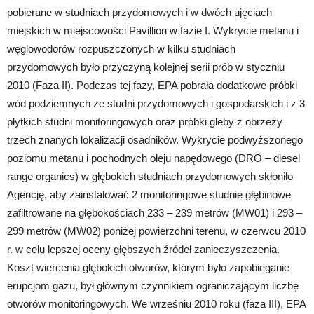
pobierane w studniach przydomowych i w dwóch ujęciach
miejskich w miejscowości Pavillion w fazie I. Wykrycie metanu i
węglowodorów rozpuszczonych w kilku studniach
przydomowych było przyczyną kolejnej serii prób w styczniu
2010 (Faza II). Podczas tej fazy, EPA pobrała dodatkowe próbki
wód podziemnych ze studni przydomowych i gospodarskich i z 3
płytkich studni monitoringowych oraz próbki gleby z obrzeży
trzech znanych lokalizacji osadników. Wykrycie podwyższonego
poziomu metanu i pochodnych oleju napędowego (DRO – diesel
range organics) w głębokich studniach przydomowych skłoniło
Agencję, aby zainstalować 2 monitoringowe studnie głębinowe
zafiltrowane na głębokościach 233 – 239 metrów (MW01) i 293 –
299 metrów (MW02) poniżej powierzchni terenu, w czerwcu 2010
r. w celu lepszej oceny głębszych źródeł zanieczyszczenia.
Koszt wiercenia głębokich otworów, którym było zapobieganie
erupcjom gazu, był głównym czynnikiem ograniczającym liczbę
otworów monitoringowych. We wrześniu 2010 roku (faza III), EPA