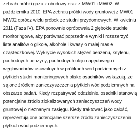
zebrała próbki gazu z obudowy oraz z MW01 i MW02. W
październiku 2010, EPA zebrała próbki wody gruntowej z MW01 i
MW02 oprócz wielu próbek ze studni przydomowych. W kwietniu
2011 (Faza IV), EPA ponownie opróbowała 2 głębokie studnie
monitoringowe, aby porównać poprzednie wyniki i rozszerzyć
listę analitów o glikole, alkohole i kwasy o małej masie
cząsteczkowej. Wykrycie wysokich stężeń benzenu, ksylenu,
pochodnych benzyny, pochodnych oleju napędowego i
węglowodorów usuwalnych w próbkach wód podziemnych z
płytkich studni monitoringowych blisko osadników wskazują, że
są one źródłem zanieczyszczenia płytkich wód podziemnych na
obszarze badań. Kiedy rozpatrywać oddzielnie, osadniki stanowią
potencjalne źródło zlokalizowanych zanieczyszczeń wody
gruntowej o nieznanym zasięgu. Kiedy traktować jako całość,
reprezentują one potencjalne szersze źródło zanieczyszczenia
płytkich wód podziemnych.