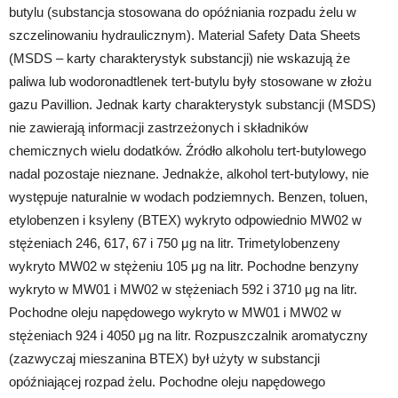
butylu (substancja stosowana do opóźniania rozpadu żelu w
szczelinowaniu hydraulicznym). Material Safety Data Sheets
(MSDS – karty charakterystyk substancji) nie wskazują że
paliwa lub wodoronadtlenek tert-butylu były stosowane w złożu
gazu Pavillion. Jednak karty charakterystyk substancji (MSDS)
nie zawierają informacji zastrzeżonych i składników
chemicznych wielu dodatków. Źródło alkoholu tert-butylowego
nadal pozostaje nieznane. Jednakże, alkohol tert-butylowy, nie
występuje naturalnie w wodach podziemnych. Benzen, toluen,
etylobenzen i ksyleny (BTEX) wykryto odpowiednio MW02 w
stężeniach 246, 617, 67 i 750 μg na litr. Trimetylobenzeny
wykryto MW02 w stężeniu 105 μg na litr. Pochodne benzyny
wykryto w MW01 i MW02 w stężeniach 592 i 3710 μg na litr.
Pochodne oleju napędowego wykryto w MW01 i MW02 w
stężeniach 924 i 4050 μg na litr. Rozpuszczalnik aromatyczny
(zazwyczaj mieszanina BTEX) był użyty w substancji
opóźniającej rozpad żelu. Pochodne oleju napędowego