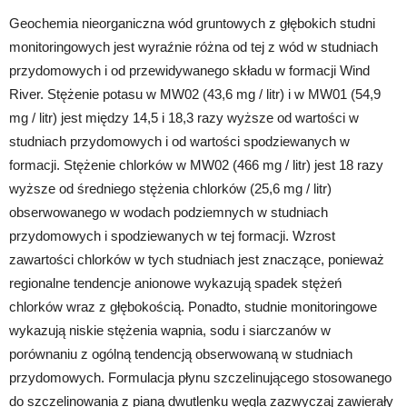
Geochemia nieorganiczna wód gruntowych z głębokich studni
monitoringowych jest wyraźnie różna od tej z wód w studniach
przydomowych i od przewidywanego składu w formacji Wind
River. Stężenie potasu w MW02 (43,6 mg / litr) i w MW01 (54,9
mg / litr) jest między 14,5 i 18,3 razy wyższe od wartości w
studniach przydomowych i od wartości spodziewanych w
formacji. Stężenie chlorków w MW02 (466 mg / litr) jest 18 razy
wyższe od średniego stężenia chlorków (25,6 mg / litr)
obserwowanego w wodach podziemnych w studniach
przydomowych i spodziewanych w tej formacji. Wzrost
zawartości chlorków w tych studniach jest znaczące, ponieważ
regionalne tendencje anionowe wykazują spadek stężeń
chlorków wraz z głębokością. Ponadto, studnie monitoringowe
wykazują niskie stężenia wapnia, sodu i siarczanów w
porównaniu z ogólną tendencją obserwowaną w studniach
przydomowych. Formulacja płynu szczelinującego stosowanego
do szczelinowania z pianą dwutlenku węgla zazwyczaj zawierały