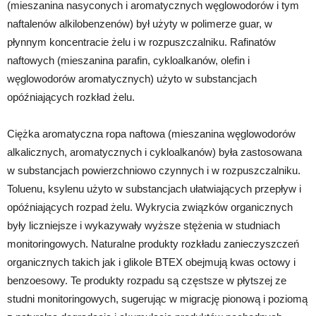
(mieszanina nasyconych i aromatycznych węglowodorów i tym
naftalenów alkilobenzenów) był użyty w polimerze guar, w
płynnym koncentracie żelu i w rozpuszczalniku. Rafinatów
naftowych (mieszanina parafin, cykloalkanów, olefin i
węglowodorów aromatycznych) użyto w substancjach
opóźniających rozkład żelu.
Ciężka aromatyczna ropa naftowa (mieszanina węglowodorów
alkalicznych, aromatycznych i cykloalkanów) była zastosowana
w substancjach powierzchniowo czynnych i w rozpuszczalniku.
Toluenu, ksylenu użyto w substancjach ułatwiających przepływ i
opóźniających rozpad żelu. Wykrycia związków organicznych
były liczniejsze i wykazywały wyższe stężenia w studniach
monitoringowych. Naturalne produkty rozkładu zanieczyszczeń
organicznych takich jak i glikole BTEX obejmują kwas octowy i
benzoesowy. Te produkty rozpadu są częstsze w płytszej ze
studni monitoringowych, sugerując w migrację pionową i poziomą