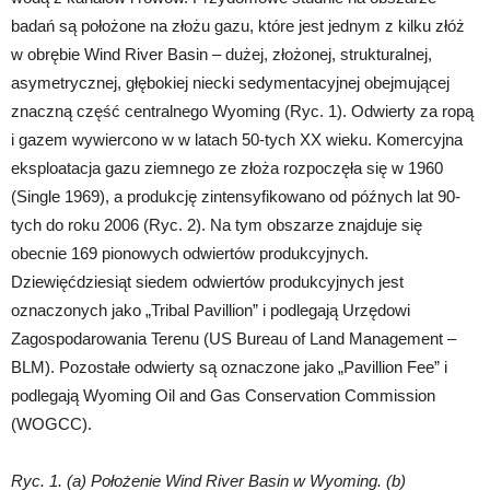
badań są położone na złożu gazu, które jest jednym z kilku złóż
w obrębie Wind River Basin – dużej, złożonej, strukturalnej,
asymetrycznej, głębokiej niecki sedymentacyjnej obejmującej
znaczną część centralnego Wyoming (Ryc. 1). Odwierty za ropą
i gazem wywiercono w w latach 50-tych XX wieku. Komercyjna
eksploatacja gazu ziemnego ze złoża rozpoczęła się w 1960
(Single 1969), a produkcję zintensyfikowano od późnych lat 90-
tych do roku 2006 (Ryc. 2). Na tym obszarze znajduje się
obecnie 169 pionowych odwiertów produkcyjnych.
Dziewięćdziesiąt siedem odwiertów produkcyjnych jest
oznaczonych jako „Tribal Pavillion” i podlegają Urzędowi
Zagospodarowania Terenu (US Bureau of Land Management –
BLM). Pozostałe odwierty są oznaczone jako „Pavillion Fee” i
podlegają Wyoming Oil and Gas Conservation Commission
(WOGCC).
Ryc. 1. (a) Położenie Wind River Basin w Wyoming. (b)