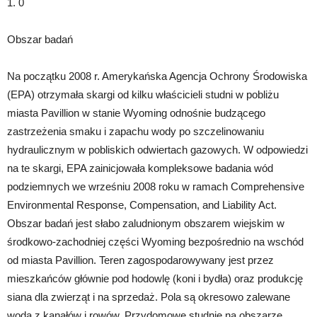
1. 0
Obszar badań
Na początku 2008 r. Amerykańska Agencja Ochrony Środowiska
(EPA) otrzymała skargi od kilku właścicieli studni w pobliżu
miasta Pavillion w stanie Wyoming odnośnie budzącego
zastrzeżenia smaku i zapachu wody po szczelinowaniu
hydraulicznym w pobliskich odwiertach gazowych. W odpowiedzi
na te skargi, EPA zainicjowała kompleksowe badania wód
podziemnych we wrześniu 2008 roku w ramach Comprehensive
Environmental Response, Compensation, and Liability Act.
Obszar badań jest słabo zaludnionym obszarem wiejskim w
środkowo-zachodniej części Wyoming bezpośrednio na wschód
od miasta Pavillion. Teren zagospodarowywany jest przez
mieszkańców głównie pod hodowlę (koni i bydła) oraz produkcję
siana dla zwierząt i na sprzedaż. Pola są okresowo zalewane
wodą z kanałów i rowów. Przydomowe studnie na obszarze