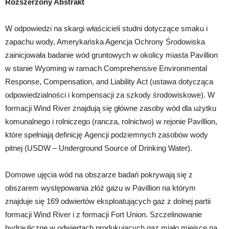
Rozszerzony Abstrakt
W odpowiedzi na skargi właścicieli studni dotyczące smaku i
zapachu wody, Amerykańska Agencja Ochrony Środowiska
zainicjowała badanie wód gruntowych w okolicy miasta Pavillion
w stanie Wyoming w ramach Comprehensive Environmental
Response, Compensation, and Liability Act (ustawa dotycząca
odpowiedzialności i kompensacji za szkody środowiskowe). W
formacji Wind River znajdują się główne zasoby wód dla użytku
komunalnego i rolniczego (rancza, rolnictwo) w rejonie Pavillion,
które spełniają definicję Agencji podziemnych zasobów wody
pitnej (USDW – Underground Source of Drinking Water).
Domowe ujęcia wód na obszarze badań pokrywają się z
obszarem występowania złóż gazu w Pavillion na którym
znajduje się 169 odwiertów eksploatujących gaz z dolnej partii
formacji Wind River i z formacji Fort Union. Szczelinowanie
hydrauliczne w odwiertach produkujących gaz miało miejsce na