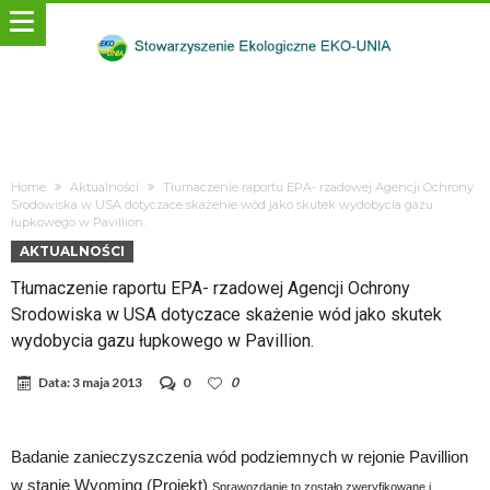
Home
Aktualności
Tłumaczenie raportu EPA- rzadowej Agencji Ochrony
Srodowiska w USA dotyczace skażenie wód jako skutek wydobycia gazu
łupkowego w Pavillion.
AKTUALNOŚCI
Tłumaczenie raportu EPA- rzadowej Agencji Ochrony
Srodowiska w USA dotyczace skażenie wód jako skutek
wydobycia gazu łupkowego w Pavillion.
Data:
3 maja 2013
0
0
Badanie zanieczyszczenia wód podziemnych w rejonie Pavillion
w stanie Wyoming (Projekt)
Sprawozdanie to zostało zweryfikowane i