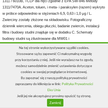
1311 / 6010B, TCLP dla rtęci zgodnie z EPA SW-846 Metody
1311/7470A. Aceton, toluen, i meta- i paraksylen (razem) wykryto
w próbce odpowiednio w stężeniach 6,9, 0,63 i 1,0 μg / L.
Zwierciny zostały złożone na składowisku. Fotograficzny
dziennik wiercenia, obiegu płuczki, badanie zwiercin, instalacji
filtra i budowy studni znajduje się w dodatku C. Schematy
budowy studni są zilustrowane dla MW01 i
Na tej stronie wykorzystywane są pliki cookies.
MW02 na fig. 6A i 6B, odpowiednio. Podczas instalacji MW02,
Stosowane są by zapewnić Ci maksymalną wygodę
zwiercinom pozwolono opaść na zakończenie odwiertu i
przy korzystaniu z niej. Jeśli nie wyrażasz na to zgody,
utworzyły one 5 metrową (17 stóp), podstawę do umieszczenia
możesz samodzielnie zmienić ustawienia dotyczące
filtra. Zwiercin nie dodawano do odwiertu. Ponieważ w otworze
cookies w swojej przeglądarce internetowej.
MW01 filtr postanowiono umieścić znacznie powyżej
By zapoznać się z naszą polityką prywatności
zakończenia odwiertu, użyto zaprawy cementowej do tworzenia
zapraszamy do kliknięcia w link:
Polityka Prywatności
podstawy filtra. Nie używano smarów do mocowania części
Eko Unia
obudowy lub filtra. Filtry studzienne, sekcje obudowy i rura do
Jeśli jej nie akceptujesz prosimy opuścić tą stronę.
cementowania zostały zmontowane nad ziemią (bez dotykania
Zamknij
gleby) i umyte pod ciśnieniem (bez używania detergentów) przed