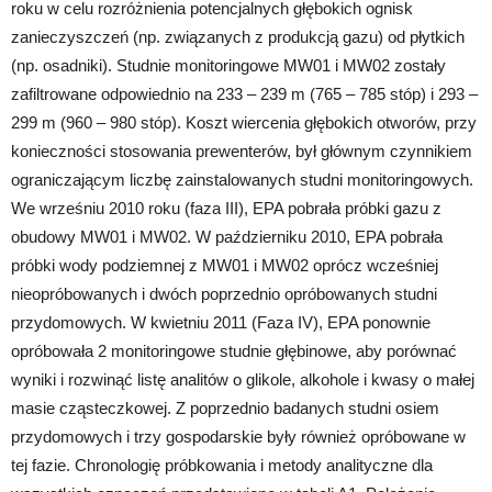
roku w celu rozróżnienia potencjalnych głębokich ognisk
zanieczyszczeń (np. związanych z produkcją gazu) od płytkich
(np. osadniki). Studnie monitoringowe MW01 i MW02 zostały
zafiltrowane odpowiednio na 233 – 239 m (765 – 785 stóp) i 293 –
299 m (960 – 980 stóp). Koszt wiercenia głębokich otworów, przy
konieczności stosowania prewenterów, był głównym czynnikiem
ograniczającym liczbę zainstalowanych studni monitoringowych.
We wrześniu 2010 roku (faza III), EPA pobrała próbki gazu z
obudowy MW01 i MW02. W październiku 2010, EPA pobrała
próbki wody podziemnej z MW01 i MW02 oprócz wcześniej
nieopróbowanych i dwóch poprzednio opróbowanych studni
przydomowych. W kwietniu 2011 (Faza IV), EPA ponownie
opróbowała 2 monitoringowe studnie głębinowe, aby porównać
wyniki i rozwinąć listę analitów o glikole, alkohole i kwasy o małej
masie cząsteczkowej. Z poprzednio badanych studni osiem
przydomowych i trzy gospodarskie były również opróbowane w
tej fazie. Chronologię próbkowania i metody analityczne dla