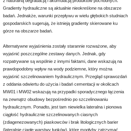
z naturalną degradacją i akumulacją produktów pochodnych.
Gradienty hydrauliczne są aktualnie nieokreślone na obszarze
badań. Jednakże, warunki przepływu w wielu głębokich studniach
gospodarskich sugerują, że istnieją gradienty skierowane ku
górze na obszarze badań.
Alternatywne wyjaśnienia zostały starannie rozważone, aby
wyjaśnić poszczególne zestawy danych. Jednak, gdy
rozpatrywane są wspólnie z innymi faktami, dane wskazują na
prawdopodobny wpływ na wody podziemne, który można
wyjaśnić szczelinowaniem hydraulicznym. Przegląd sprawozdań
z oddania odwiertu do użycia i badań cementacji w okolicach
MW01 i MW02 wskazują na przypadki sporadycznego łączenia
na zewnątrz obudowy bezpośrednio po szczelinowaniu
hydraulicznym. Ponadto, jest tam niewielka lateralna i pionowa
ciągłość hydraulicznie szczelinowanych ciasnych
(zdiagenezowanych) piaskowców i brak litologicznych barier
(lateralnie ciągłe warstwy łupków), które mogłyby zatrzymać