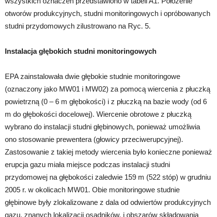
wszystkich oznaczeń przedstawiono w tabeli A1. Położenie
otworów produkcyjnych, studni monitoringowych i opróbowanych
studni przydomowych zilustrowano na Ryc. 5.
Instalacja głębokich studni monitoringowych
EPA zainstalowała dwie głębokie studnie monitoringowe
(oznaczony jako MW01 i MW02) za pomocą wiercenia z płuczką
powietrzną (0 – 6 m głębokości) i z płuczką na bazie wody (od 6
m do głębokości docelowej). Wiercenie obrotowe z płuczką
wybrano do instalacji studni głębinowych, ponieważ umożliwia
ono stosowanie prewentera (głowicy przeciwerupcyjnej).
Zastosowanie z takiej metody wiercenia było konieczne ponieważ
erupcja gazu miała miejsce podczas instalacji studni
przydomowej na głębokości zaledwie 159 m (522 stóp) w grudniu
2005 r. w okolicach MW01. Obie monitoringowe studnie
głębinowe były zlokalizowane z dala od odwiertów produkcyjnych
gazu, znanych lokalizacji osadników, i obszarów składowania