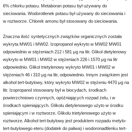
6% chlorku potasu. Metaboran potasu był używany do
sieciowania. Wodorotlenek potasu był używany do sieciowania i
w roztworze. Chlorek amonu był stosowany do sieciowania.
Znaczna ilość syntetycznych związków organicznych została
wykryta MW01 i MW02. Izopropanol wykryto w MW02 MW01
odpowiednio w stężeniach 212 i 581 μg na litr. Glikol dietylenowy
wykryto w MW01 i MW02 w stężeniach 226 i 1570 μg na litr
odpowiednio. Glikol trietylenowy wykryto MW01 i MW02 w
stężeniach 46 i 310 μg na litr, odpowiednio. Innym związkiem jest
alkohol tert-butylowy, który wykryto MW02 w stężeniu 4470 μg na
litr. Izopropanol stosowany był w biocydach, środkach
powierzchniowo czynnych, opóźniających rozpad żelu, i w
środkach spieniających. Glikolu dietylenowego użyto w środku
spieniającym i w roztworze. Glikolu trietylenowego użyto w
roztworze. Alkohol tert-butylowy jest produktem rozpadu metylo-
tert-butylowego eteru (dodatek do paliwa) i wodoronadtlenku tert-