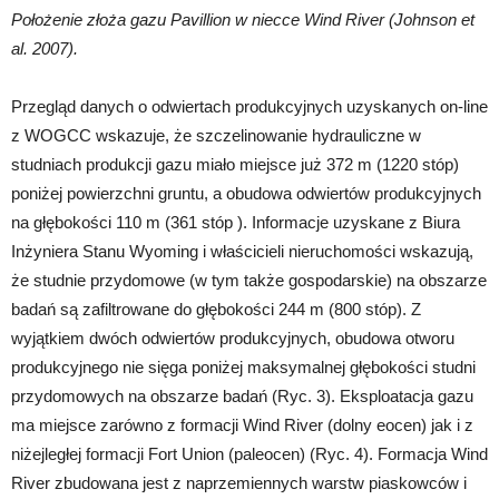
Położenie złoża gazu Pavillion w niecce Wind River (Johnson et
al. 2007).
Przegląd danych o odwiertach produkcyjnych uzyskanych on-line
z WOGCC wskazuje, że szczelinowanie hydrauliczne w
studniach produkcji gazu miało miejsce już 372 m (1220 stóp)
poniżej powierzchni gruntu, a obudowa odwiertów produkcyjnych
na głębokości 110 m (361 stóp ). Informacje uzyskane z Biura
Inżyniera Stanu Wyoming i właścicieli nieruchomości wskazują,
że studnie przydomowe (w tym także gospodarskie) na obszarze
badań są zafiltrowane do głębokości 244 m (800 stóp). Z
wyjątkiem dwóch odwiertów produkcyjnych, obudowa otworu
produkcyjnego nie sięga poniżej maksymalnej głębokości studni
przydomowych na obszarze badań (Ryc. 3). Eksploatacja gazu
ma miejsce zarówno z formacji Wind River (dolny eocen) jak i z
niżejległej formacji Fort Union (paleocen) (Ryc. 4). Formacja Wind
River zbudowana jest z naprzemiennych warstw piaskowców i