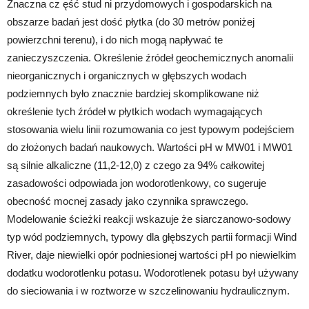
Znaczna cz ęść stud ni przydomowych i gospodarskich na
obszarze badań jest dość płytka (do 30 metrów poniżej
powierzchni terenu), i do nich mogą napływać te
zanieczyszczenia. Określenie źródeł geochemicznych anomalii
nieorganicznych i organicznych w głębszych wodach
podziemnych było znacznie bardziej skomplikowane niż
określenie tych źródeł w płytkich wodach wymagających
stosowania wielu linii rozumowania co jest typowym podejściem
do złożonych badań naukowych. Wartości pH w MW01 i MW01
są silnie alkaliczne (11,2-12,0) z czego za 94% całkowitej
zasadowości odpowiada jon wodorotlenkowy, co sugeruje
obecność mocnej zasady jako czynnika sprawczego.
Modelowanie ścieżki reakcji wskazuje że siarczanowo-sodowy
typ wód podziemnych, typowy dla głębszych partii formacji Wind
River, daje niewielki opór podniesionej wartości pH po niewielkim
dodatku wodorotlenku potasu. Wodorotlenek potasu był używany
do sieciowania i w roztworze w szczelinowaniu hydraulicznym.