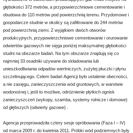
głębokości 372 metrów, a przypowierzchniowe cementowanie i
obudowa do 110 metrów pod powierzchnią terenu. Przydomowe i
gospodarcze studnie w okolicy są zafiltrowane do 244 metrów
pod powierzchnią ziemi. Z wyjątkiem dwóch otworów
produkcyjnych, przypowierzchniowe cementowanie i orurowanie
odwiertów gazowych nie sięga poniżej maksymalnej głębokości
studni na obszarze badań. Na tym obszarze znajdują się co
najmniej 33 osadniki używane do składowania lub
unieszkodliwiania odpadów wiertniczych, zużytej płuczki i płynu
szczelinującego. Celem badań Agencji było ustalenie obecności,
a nie zasięgu, zanieczyszczenia wód gruntowych, w warstwie
wodonośnej i, jeśli to możliwe, odróżnienie płytkich ognisk
zanieczyszczeń (wykopy, szamba, systemy rolnicze i domowe)
od głębszych (odwierty gazowe) .
Agencja przeprowadziła cztery sesje opróbowania (Faza I – IV)
od marca 2009 r. do kwietnia 2011. Próbki wód podziemnych były