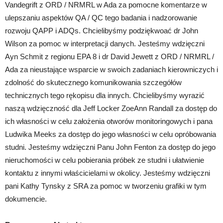
Vandegrift z ORD / NRMRL w Ada za pomocne komentarze w
ulepszaniu aspektów QA / QC tego badania i nadzorowanie
rozwoju QAPP i ADQs. Chcielibyśmy podziękwoać dr John
Wilson za pomoc w interpretacji danych. Jesteśmy wdzięczni
Ayn Schmit z regionu EPA 8 i dr David Jewett z ORD / NRMRL /
Ada za nieustające wsparcie w swoich zadaniach kierowniczych i
zdolność do skutecznego komunikowania szczegółów
technicznych tego rękopisu dla innych. Chcielibyśmy wyrazić
naszą wdzięczność dla Jeff Locker ZoeAnn Randall za dostęp do
ich własności w celu założenia otworów monitoringowych i pana
Ludwika Meeks za dostęp do jego własności w celu opróbowania
studni. Jesteśmy wdzięczni Panu John Fenton za dostęp do jego
nieruchomości w celu pobierania próbek ze studni i ułatwienie
kontaktu z innymi właścicielami w okolicy. Jesteśmy wdzięczni
pani Kathy Tynsky z SRA za pomoc w tworzeniu grafiki w tym
dokumencie.