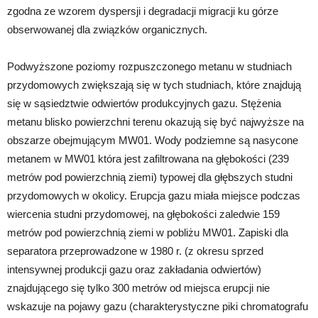
zgodna ze wzorem dyspersji i degradacji migracji ku górze
obserwowanej dla związków organicznych.
Podwyższone poziomy rozpuszczonego metanu w studniach
przydomowych zwiększają się w tych studniach, które znajdują
się w sąsiedztwie odwiertów produkcyjnych gazu. Stężenia
metanu blisko powierzchni terenu okazują się być najwyższe na
obszarze obejmującym MW01. Wody podziemne są nasycone
metanem w MW01 która jest zafiltrowana na głębokości (239
metrów pod powierzchnią ziemi) typowej dla głębszych studni
przydomowych w okolicy. Erupcja gazu miała miejsce podczas
wiercenia studni przydomowej, na głębokości zaledwie 159
metrów pod powierzchnią ziemi w pobliżu MW01. Zapiski dla
separatora przeprowadzone w 1980 r. (z okresu sprzed
intensywnej produkcji gazu oraz zakładania odwiertów)
znajdującego się tylko 300 metrów od miejsca erupcji nie
wskazuje na pojawy gazu (charakterystyczne piki chromatografu