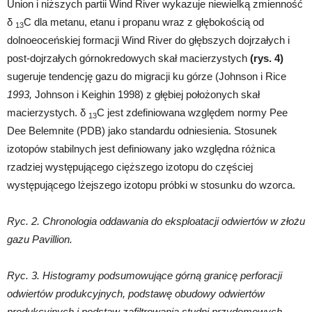
Union i niższych partii Wind River wykazuje niewielką zmienność
δ
C dla metanu, etanu i propanu wraz z głębokością od
13
dolnoeoceńskiej formacji Wind River do głębszych dojrzałych i
post-dojrzałych górnokredowych skał macierzystych
(rys. 4)
sugeruje tendencję gazu do migracji ku górze (Johnson i Rice
1993,
Johnson i Keighin 1998) z głębiej położonych skał
macierzystych. δ
C jest zdefiniowana względem normy Pee
13
Dee Belemnite (PDB) jako standardu odniesienia. Stosunek
izotopów stabilnych jest definiowany jako względna różnica
rzadziej występującego cięższego izotopu do częściej
występującego lżejszego izotopu próbki w stosunku do wzorca.
Ryc. 2. Chronologia oddawania do eksploatacji odwiertów w złożu
gazu Pavillion.
Ryc. 3. Histogramy podsumowujące górną granicę perforacji
odwiertów produkcyjnych, podstawę obudowy odwiertów
produkcyjnych i podstaw zafiltrowania studni przydomowych.