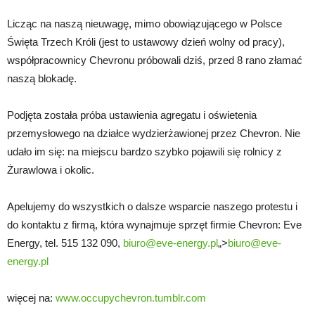
Licząc na naszą nieuwagę, mimo obowiązującego w Polsce
Święta Trzech Króli (jest to ustawowy dzień wolny od pracy),
współpracownicy Chevronu próbowali dziś, przed 8 rano złamać
naszą blokadę.
Podjęta została próba ustawienia agregatu i oświetenia
przemysłowego na działce wydzierżawionej przez Chevron. Nie
udało im się: na miejscu bardzo szybko pojawili się rolnicy z
Żurawlowa i okolic.
Apelujemy do wszystkich o dalsze wsparcie naszego protestu i
do kontaktu z firmą, która wynajmuje sprzęt firmie Chevron: Eve
Energy, tel. 515 132 090,
biuro@eve-energy.pl
„>
biuro@eve-
energy.pl
więcej na:
www.occupychevron.tumblr.com