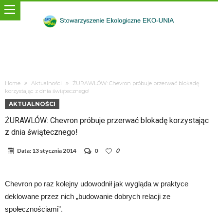
Home
Aktualności
ŻURAWLÓW: Chevron próbuje przerwać blokadę
korzystając z dnia świątecznego!
AKTUALNOŚCI
ŻURAWLÓW: Chevron próbuje przerwać blokadę korzystając
z dnia świątecznego!
Data:
13 stycznia 2014
0
0
Chevron po raz kolejny udowodnił jak wygląda w praktyce
deklowane przez nich „budowanie dobrych relacji ze
społecznościami”.