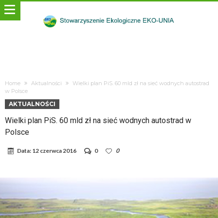
Home
Aktualności
Wielki plan PiS. 60 mld zł na sieć wodnych autostrad
w Polsce
AKTUALNOŚCI
Wielki plan PiS. 60 mld zł na sieć wodnych autostrad w
Polsce
Data:
12 czerwca 2016
0
0