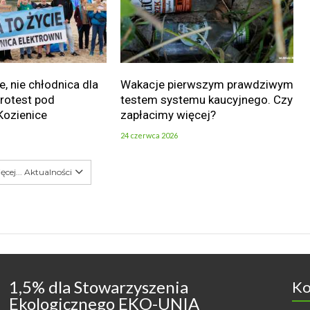
e, nie chłodnica dla
Wakacje pierwszym prawdziwym
Protest pod
testem systemu kaucyjnego. Czy
Kozienice
zapłacimy więcej?
24 czerwca 2026
ęcej... Aktualności
1,5% dla Stowarzyszenia
Ko
Ekologicznego EKO-UNIA