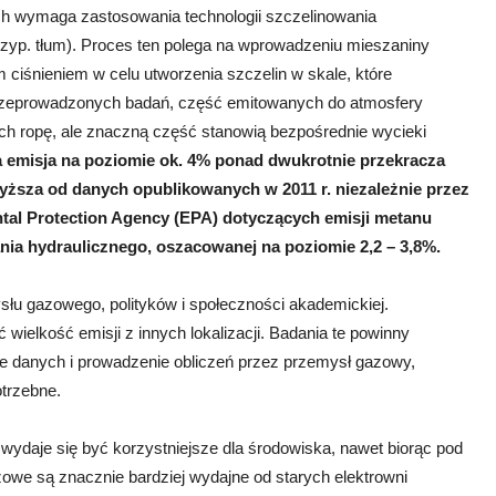
 wymaga zastosowania technologii szczelinowania
rzyp. tłum). Proces ten polega na wprowadzeniu mieszaniny
ciśnieniem w celu utworzenia szczelin w skale, które
przeprowadzonych badań, część emitowanych do atmosfery
h ropę, ale znaczną część stanowią bezpośrednie wycieki
emisja na poziomie ok. 4% ponad dwukrotnie przekracza
e wyższa od danych opublikowanych w 2011 r. niezależnie przez
ntal Protection Agency (EPA) dotyczących emisji metanu
ia hydraulicznego, oszacowanej na poziomie 2,2 – 3,8%.
słu gazowego, polityków i społeczności akademickiej.
ielkość emisji z innych lokalizacji. Badania te powinny
ie danych i prowadzenie obliczeń przez przemysł gazowy,
otrzebne.
wydaje się być korzystniejsze dla środowiska, nawet biorąc pod
we są znacznie bardziej wydajne od starych elektrowni