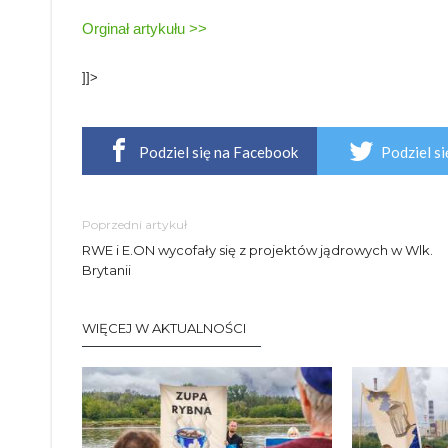
Orginał artykułu >>
]]>
Podziel się na Facebook
Podziel si
Poprzedni artykuł
RWE i E.ON wycofały się z projektów jądrowych w Wlk.
Brytanii
WIĘCEJ W AKTUALNOŚCI