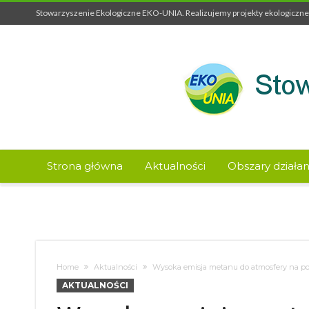
Stowarzyszenie Ekologiczne EKO-UNIA. Realizujemy projekty ekologiczne 
Strona główna
Aktualności
Obszary działan
Home
Aktualności
Wysoka emisja metanu do atmosfery na p
AKTUALNOŚCI