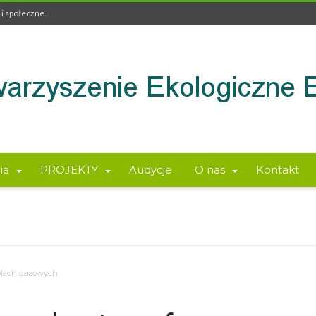
i społeczne.
ia
PROJEKTY
Audycje
O nas
Kontakt
olach gazowych