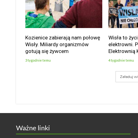
Kozienice zabierają nam połowę
Wisła to życi
Wisły. Miliardy organizmów
elektrowni. 
gotują się żywcem
Elektrownią 
3 tygodnie temu
4 tygodnie temu
Załaduj wi
Ważne linki