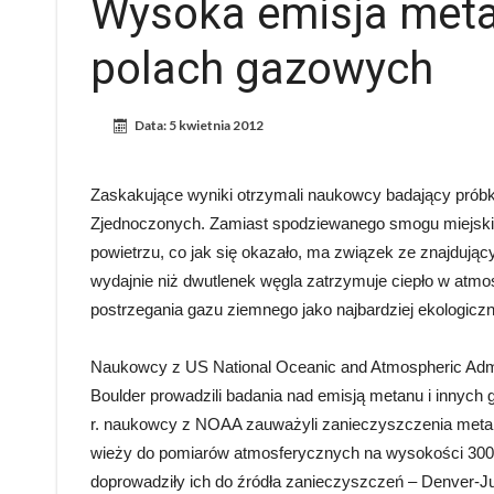
Wysoka emisja meta
polach gazowych
Data:
5 kwietnia 2012
Zaskakujące wyniki otrzymali naukowcy badający próbk
Zjednoczonych. Zamiast spodziewanego smogu miejskie
powietrzu, co jak się okazało, ma związek ze znajdując
wydajnie niż dwutlenek węgla zatrzymuje ciepło w atmo
postrzegania gazu ziemnego jako najbardziej ekologicz
Naukowcy z US National Oceanic and Atmospheric Admin
Boulder prowadzili badania nad emisją metanu i innyc
r. naukowcy z NOAA zauważyli zanieczyszczenia meta
wieży do pomiarów atmosferycznych na wysokości 300 m
doprowadziły ich do źródła zanieczyszczeń – Denver-Ju