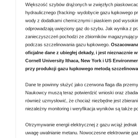
Większość szybów drążonych w zwięzłych piaskowcach
hydraulicznego (fracking- wydobycie gazu łupkowego p
wody z dodatkami chemicznymi i piaskiem pod wysokim 
odprowadzają uwięziony gaz do szybu. Jak wynika z 
zanieczyszczeń pochodzi ze zbiorników magazynującyc
podczas szczelinowania gazu łupkowego.
Oszacowana 
oficjalne dane z ubiegłej dekady, i jest nieznaczni
Cornell University Ithaca, New York i US Environme
przy produkcji gazu łupkowego metodą szczelinowan
Dane te powinny służyć jako czerwona flaga dla przemy
Naukowcy muszą teraz potwierdzić wnioski oraz zbadać w
również uzmysłowić, że chociaż niezbędne jest zbieran
niezależny monitoring i weryfikacja wyników są także p
Otrzymywanie energii elektrycznej z gazu wciąż jednak 
uwagę uwalnianie metanu. Nowoczesne elektrownie gazo