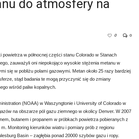
nu do atmosfery na
0
0
i powietrza w północnej części stanu Colorado w Stanach
go, zauważyli oni niepokojąco wysokie stężenia metanu w
ymi się w pobliżu polami gazowymi. Metan około 25 razy bardziej
sferze, stąd badania te mogą przyczynić się do zmiany
nego wśród paliw kopalnych.
istration (NOAA) w Waszyngtonie i University of Colorado w
h gazów na obszarze pól gazu ziemnego w okolicy Denver. W 2007
nem, butanem i propanem w próbkach powietrza pobieranych z
. Monitoring kierunków wiatru i pomiary prób z regionu
lesburg Basin – zagłębia ponad 20000 szybów gazu i ropy.