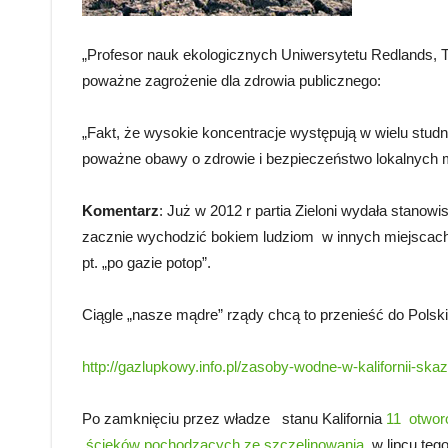
„Profesor nauk ekologicznych Uniwersytetu Redlands, T
poważne zagrożenie dla zdrowia publicznego:
„Fakt, że wysokie koncentracje występują w wielu stud
poważne obawy o zdrowie i bezpieczeństwo lokalnych
Komentarz
: Już w 2012 r partia Zieloni wydała stanowi
zacznie wychodzić bokiem ludziom w innych miejscach 
pt. „po gazie potop”.
Ciągle „nasze mądre” rządy chcą to przenieść do Polsk
http://gazlupkowy.info.pl/zasoby-wodne-w-kalifornii-sk
Po zamknięciu przez władze stanu Kalifornia
11 otwor
ścieków pochodzących ze szczelinowania
, w lipcu te