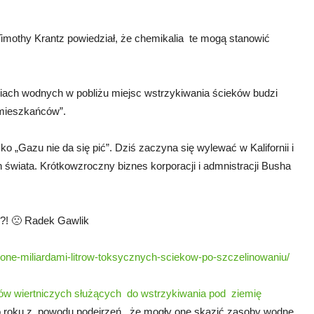
imothy Krantz powiedział, że chemikalia te mogą stanowić
niach wodnych w pobliżu miejsc wstrzykiwania ścieków budzi
 mieszkańców”.
sko „Gazu nie da się pić”. Dziś zaczyna się wylewać w Kalifornii i
świata. Krótkowzroczny biznes korporacji i admnistracji Busha
i?! 🙁 Radek Gawlik
azone-miliardami-litrow-toksycznych-sciekow-po-szczelinowaniu/
ów wiertniczych służących do wstrzykiwania pod ziemię
go roku z powodu podejrzeń, że mogły one skazić zasoby wodne