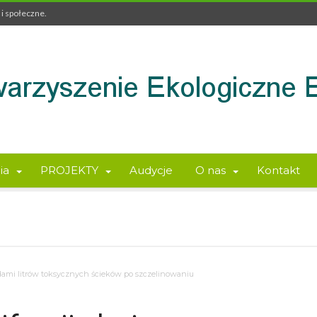
i społeczne.
ia
PROJEKTY
Audycje
O nas
Kontakt
dami litrów toksycznych ścieków po szczelinowaniu