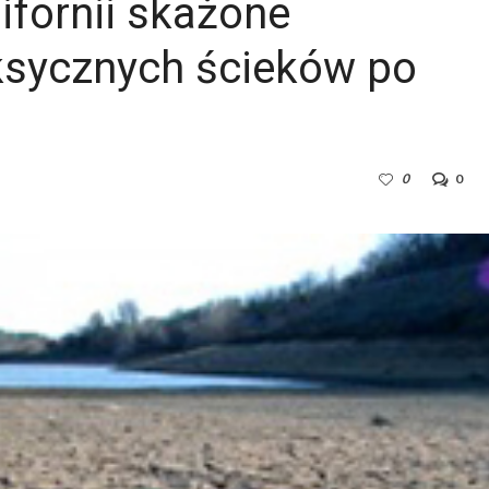
fornii skażone
oksycznych ścieków po
0
0