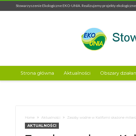
Stowarzyszenie Ekologiczne EKO-UNIA. Realizujemy projekty ekologiczne 
Strona główna
Aktualności
Obszary działan
Home
Aktualności
Zasoby wodne w Kalifornii skażone miliar
AKTUALNOŚCI