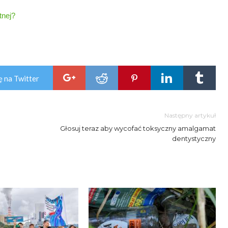
tnej?
ę na Twitter
Następny artykuł
Głosuj teraz aby wycofać toksyczny amalgamat
dentystyczny