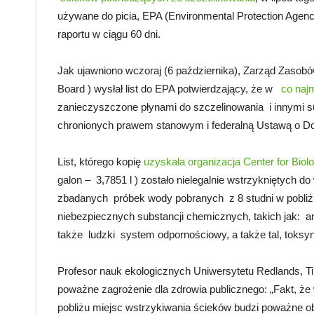
używane do picia, EPA (Environmental Protection Age
raportu w ciągu 60 dni.
Jak ujawniono wczoraj (6 października), Zarząd Zasobó
Board ) wysłał list do EPA potwierdzający, że w
co naj
zanieczyszczone płynami do szczelinowania i innymi 
chronionych prawem stanowym i federalną Ustawą o Dos
List, którego kopię
uzyskała organizacja Center for Biolo
galon – 3,7851 l ) zostało nielegalnie wstrzykniętych d
zbadanych próbek wody pobranych z 8 studni w pobliż
niebezpiecznych substancji chemicznych, takich jak: ar
także ludzki system odpornościowy, a także tal, toksy
Profesor nauk ekologicznych Uniwersytetu Redlands, Ti
poważne zagrożenie dla zdrowia publicznego: „Fakt, ż
pobliżu miejsc wstrzykiwania ścieków budzi poważne o