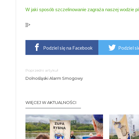
W jaki sposób szczelinowanie zagraża naszej wodzie pi
]]>
Podziel się na Facebook
Podziel si
Poprzedni artykuł
Dolnośląski Alarm Smogowy
WIĘCEJ W AKTUALNOŚCI