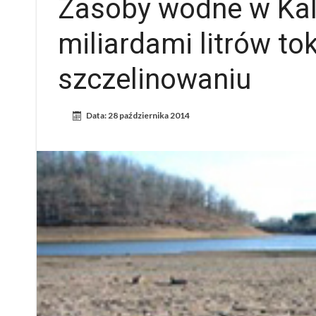
Zasoby wodne w Kali
miliardami litrów t
szczelinowaniu
Data:
28 października 2014