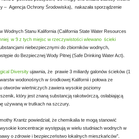
ncy – Agencja Ochrony Środowiska), nakazała sporządzenie
w Wodnych Stanu Kalifornia (California State Water Resources
mniej w 9 z tych miejsc w rzeczywistości wlewano ścieki
substancjami niebezpiecznymi do zbiorników wodnych,
tępie do Bezpiecznej Wody Pitnej (Safe Drinking Water Act).
gical Diversity
ujawnia, że prawie 3 miliardy galonów ścieków (1
o warstw wodonośnych w środkowej Kalifornii i połowa ze
u otworów wiertniczych zawiera wysokie poziomy
szenik, który jest znaną substancją rakotwórczą, osłabiającą
nę używaną w trutkach na szczury.
mothy Krantz powiedział, że chemikalia te mogą stanowić
e wysokie koncentracje występują w wielu studniach wodnych w
bawy o zdrowie i bezpieczeństwo lokalnych mieszkańców”.