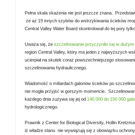
Pełna skala skażenia nie jest jeszcze znana. Przedsta
że aż 19 innych szybów do wstrzykiwania ścieków mog
Central Valley Water Board skontrolował do tej pory tylk
Uważa się, że
szczelinowanie przyczyniło się w dużym 
region Central Valley, który ma jeden z najwyższych w
ucierpiał na skutek coraz powszechniejszego stosowania
szczelinowania hydraulicznego.
Wiadomość o miliardach galonów ścieków po szczelino
nie mogła przyjść w gorszym momencie. Szczelinowa
każdego dnia zużywa się jej od
140 000 do 150 000 gal
hydrologicznego.
Prawnik z Center for Biological Diversity, Hollin Kretzma
iż władze stanu nie wywiązują się z obowiązku ochrony