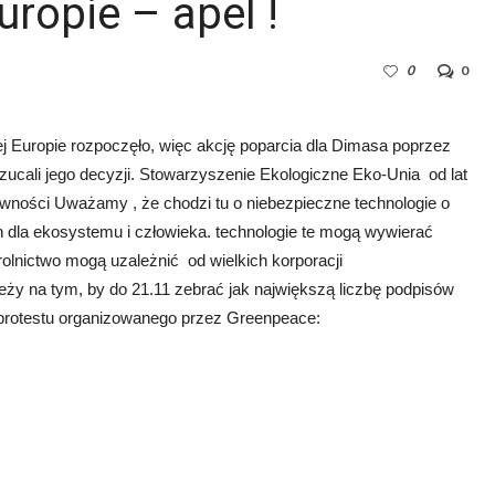
ropie – apel !
0
0
łej Europie rozpoczęło, więc akcję poparcia dla Dimasa poprzez
zucali jego decyzji. Stowarzyszenie Ekologiczne Eko-Unia od lat
ności Uważamy , że chodzi tu o niebezpieczne technologie o
h dla ekosystemu i człowieka. technologie te mogą wywierać
olnictwo mogą uzależnić od wielkich korporacji
ależy na tym, by do 21.11 zebrać jak największą liczbę podpisów
protestu organizowanego przez Greenpeace: