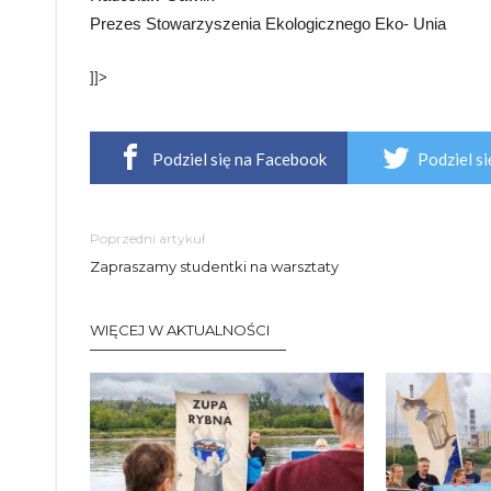
Prezes Stowarzyszenia Ekologicznego Eko- Unia
]]>
Podziel się na Facebook
Podziel si
Poprzedni artykuł
Zapraszamy studentki na warsztaty
WIĘCEJ W AKTUALNOŚCI