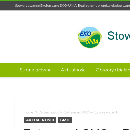
Stowarzyszenie Ekologiczne EKO-UNIA. Realizujemy projekty ekologiczne 
Strona główna
Aktualności
Obszary działan
Home
Aktualności
Zatrzymać GMO w Europie – apel !
AKTUALNOŚCI
GMO