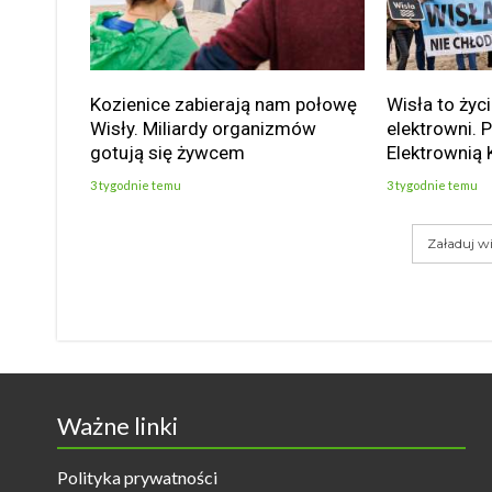
Kozienice zabierają nam połowę
Wisła to życi
Wisły. Miliardy organizmów
elektrowni. 
gotują się żywcem
Elektrownią 
3 tygodnie temu
3 tygodnie temu
Załaduj wi
Ważne linki
Polityka prywatności