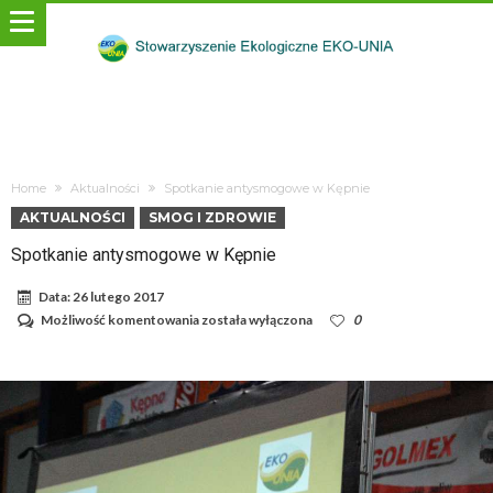
Home
Aktualności
Spotkanie antysmogowe w Kępnie
AKTUALNOŚCI
SMOG I ZDROWIE
Spotkanie antysmogowe w Kępnie
Data:
26 lutego 2017
Spotkanie
Możliwość komentowania
została wyłączona
0
antysmogowe
w
Kępnie