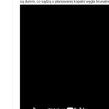
są dumni, co sądzą o planowanej kopalni węgla brunat