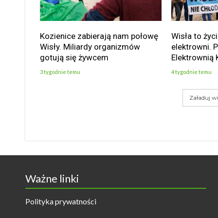
Kozienice zabierają nam połowę
Wisła to życi
Wisły. Miliardy organizmów
elektrowni. 
gotują się żywcem
Elektrownią 
3 tygodnie temu
4 tygodnie temu
Załaduj wi
Ważne linki
Polityka prywatności