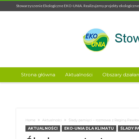
Stowarzyszenie Ekologiczne EKO-UNIA. Realizujemy projekty ekologiczne 
Strona główna
Aktualności
Obszary działan
Home
Aktualności
Ślady pamięci – rozmowa z Reginą Pawło
AKTUALNOŚCI
EKO-UNIA DLA KLIMATU
ŚLADY P