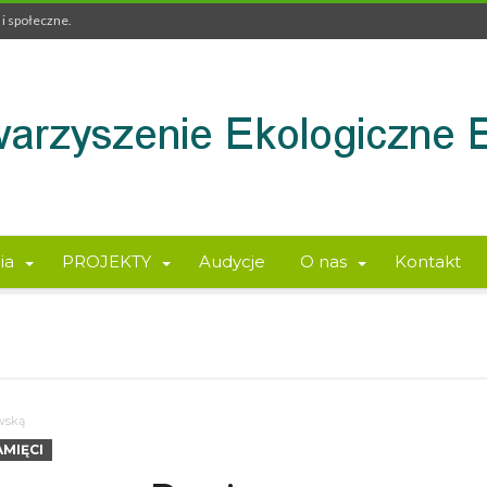
i społeczne.
ia
PROJEKTY
Audycje
O nas
Kontakt
wską
AMIĘCI