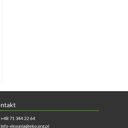
ntakt
+48 71 344 22 64
info-ekounia@eko.org.pl