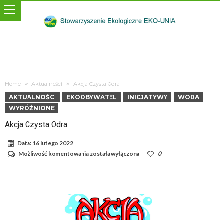
Home
Aktualności
Akcja Czysta Odra
AKTUALNOŚCI
EKOOBYWATEL
INICJATYWY
WODA
WYRÓŻNIONE
Akcja Czysta Odra
Data:
16 lutego 2022
Akcja
Możliwość komentowania
została wyłączona
0
Czysta
Odra