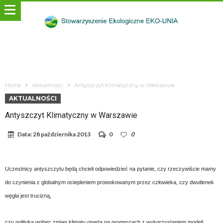
Home
Aktualności
Antyszczyt Klimatyczny w Warszawie
AKTUALNOŚCI
Antyszczyt Klimatyczny w Warszawie
Data:
28 października 2013
0
0
Uczestnicy antyszczytu będą chcieli odpowiedzieć na pytanie, czy rzeczywiście mamy
do czynienia z globalnym ociepleniem prowokowanym przez człowieka, czy dwutlenek
węgla jest trucizną,
czy polityka wobec zmian klimatu oparta na prognozach z wykorzystaniem modeli