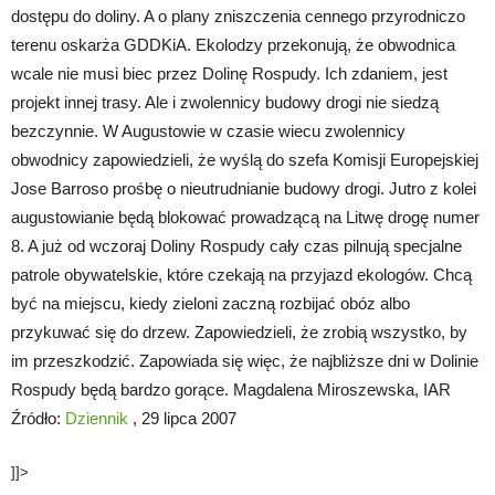
dostępu do doliny. A o plany zniszczenia cennego przyrodniczo
terenu oskarża GDDKiA. Ekolodzy przekonują, że obwodnica
wcale nie musi biec przez Dolinę Rospudy. Ich zdaniem, jest
projekt innej trasy. Ale i zwolennicy budowy drogi nie siedzą
bezczynnie. W Augustowie w czasie wiecu zwolennicy
obwodnicy zapowiedzieli, że wyślą do szefa Komisji Europejskiej
Jose Barroso prośbę o nieutrudnianie budowy drogi. Jutro z kolei
augustowianie będą blokować prowadzącą na Litwę drogę numer
8. A już od wczoraj Doliny Rospudy cały czas pilnują specjalne
patrole obywatelskie, które czekają na przyjazd ekologów. Chcą
być na miejscu, kiedy zieloni zaczną rozbijać obóz albo
przykuwać się do drzew. Zapowiedzieli, że zrobią wszystko, by
im przeszkodzić. Zapowiada się więc, że najbliższe dni w Dolinie
Rospudy będą bardzo gorące. Magdalena Miroszewska, IAR
Źródło:
Dziennik
, 29 lipca 2007
]]>