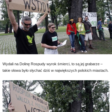
Wydali na Dolinę Rospudy wyrok śmierci, to są jej grabarze –
takie słowa było słychać dziś w największych polskich miastach.