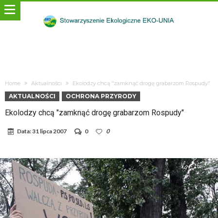
Home
Aktualności
Ekolodzy chcą "zamknąć drogę grabarzom Rospudy"
AKTUALNOŚCI
OCHRONA PRZYRODY
Ekolodzy chcą "zamknąć drogę grabarzom Rospudy"
Data:
31 lipca 2007
0
0