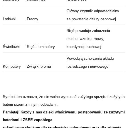
Główny czynnik odpowiedzialny
Lodówki
Freony
za powstanie dziury ozonowej
Rtęć powoduje zaburzenia
słuchu, wzroku, mowy,
Świetlówki
Rtęć i luminofory
koordynacji ruchowej
Powodują schorzenia układu
Komputery
Związki bromu
rozrodczego i nerwowego
Symbol ten oznacza, że nie wolno wyrzucać zużytego sprzętu i zużytych
baterii razem z innymi odpadami.
Pamiętaj! Każdy z nas dzięki właściwemu postępowaniu ze zużytymi
bateriami i ZSEE zapobiega
szkodliwym skutkom dla środowiska naturalnego oraz dla zdrowia