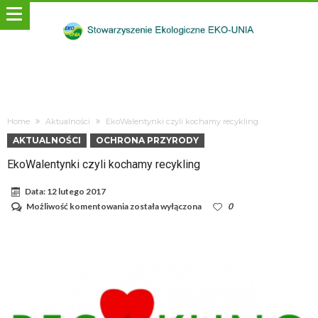
Home
Aktualności
EkoWalentynki czyli kochamy recykling
AKTUALNOŚCI
OCHRONA PRZYRODY
EkoWalentynki czyli kochamy recykling
Data:
12 lutego 2017
EkoWalentynki
Możliwość komentowania
została wyłączona
0
czyli
kochamy
recykling