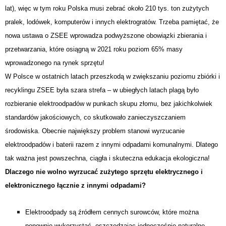
lat), więc w tym roku Polska musi zebrać około 210 tys. ton zużytych
pralek, lodówek, komputerów i innych elektrogratów. Trzeba pamiętać, że
nowa ustawa o ZSEE wprowadza podwyższone obowiązki zbierania i
przetwarzania, które osiągną w 2021 roku poziom 65% masy
wprowadzonego na rynek sprzętu!
W Polsce w ostatnich latach przeszkodą w zwiększaniu poziomu zbiórki i
recyklingu ZSEE była szara strefa – w ubiegłych latach plagą było
rozbieranie elektroodpadów w punkach skupu złomu, bez jakichkolwiek
standardów jakościowych, co skutkowało zanieczyszczaniem
środowiska. Obecnie największy problem stanowi wyrzucanie
elektroodpadów i baterii razem z innymi odpadami komunalnymi. Dlatego
tak ważna jest powszechna, ciągła i skuteczna edukacja ekologiczna!
Dlaczego nie wolno wyrzucać zużytego sprzętu elektrycznego i
elektronicznego łącznie z innymi odpadami?
Elektroodpady są źródłem cennych surowców, które można
ponownie wykorzystać, oszczędzając jednocześnie naturalne