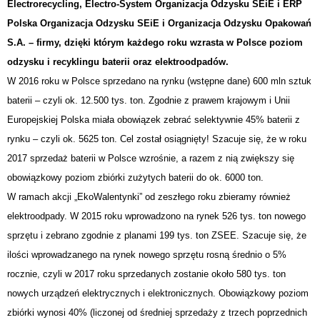
Electrorecycling, Electro-System
Or
ganizacja
O
dzysku
SEiE
i ERP
Polska Organizacja Odzysku SEiE i Organizacja Odzysku Opakowań
S.A. – firmy, dzięki którym każdego roku wzrasta w Polsce poziom
odzysku i recyklingu baterii oraz elektroodpadów.
W 2016 roku w Polsce sprzedano na rynku (wstępne dane) 600 mln sztuk
baterii – czyli ok. 12.500 tys. ton. Zgodnie z prawem krajowym i Unii
Europejskiej Polska miała obowiązek zebrać selektywnie 45% baterii z
rynku – czyli ok. 5625 ton. Cel został osiągnięty! Szacuje się, że w roku
2017 sprzedaż baterii w Polsce wzrośnie, a razem z nią zwiększy się
obowiązkowy poziom zbiórki zużytych baterii do ok. 6000 ton.
W ramach akcji „EkoWalentynki” od zeszłego roku zbieramy również
elektroodpady. W 2015 roku wprowadzono na rynek 526 tys. ton nowego
sprzętu i zebrano zgodnie z planami 199 tys. ton ZSEE. Szacuje się, że
ilości wprowadzanego na rynek nowego sprzętu rosną średnio o 5%
rocznie, czyli w 2017 roku sprzedanych zostanie około 580 tys. ton
nowych urządzeń elektrycznych i elektronicznych. Obowiązkowy poziom
zbiórki wynosi 40% (liczonej od średniej sprzedaży z trzech poprzednich