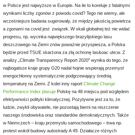
w Polsce jest najwyższe w Europie. Na ile to koreluje z fatalnymi
wynikami liczby zgonów z powodu covid? Tego nie wiemy, ale
wcześniejsze badania sugerowały, że między jakością powietrza
a zgonami na covid jest związek. W skali globalnej też nie widać
progresu, np. wycinka największego brazylijskiego lasu
deszczowego na Ziemi znów poważnie przyspiesza, a Polska
będzie przed TSUE skarżona za złą ochronę las&oac ute;w. Z
analizy „Climate Transparency Report 2020” wynika do tego, że
najbogatsze kraje grupy G20 nadal hojnie wspierają przemysł
energochłonny systematycznie podgrzewający średnią
temperaturę na Ziemi. Z kolei inny raport
Climate Change
Performance Index plasuje
Polskę na 48 miejscu pod względem
efektywności polityki klimatycznej. Pozytywne jest za to, że
ludzie, zwykli obywatele, nie pozostają bierni na niszczenie
naszego środowiska oraz standardów demokratycznych. Także
w Niemczech – kraju przemysłu samochodowego – trwa np.
protest wokół budowy autostrady A 49. Działacze różnych