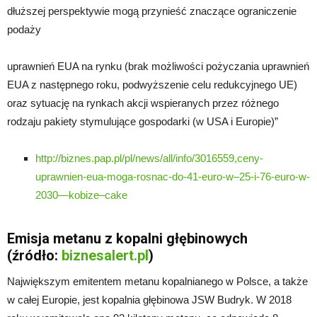
dłuższej perspektywie mogą przynieść znaczące ograniczenie
podaży
uprawnień EUA na rynku (brak możliwości pożyczania uprawnień
EUA z następnego roku, podwyższenie celu redukcyjnego UE)
oraz sytuację na rynkach akcji wspieranych przez różnego
rodzaju pakiety stymulujące gospodarki (w USA i Europie)”
http://biznes.pap.pl/pl/news/all/info/3016559,ceny-
uprawnien-eua-moga-rosnac-do-41-euro-w–25-i-76-euro-w-
2030—kobize–cake
Emisja metanu z kopalni głębinowych
(źródło:
biznesalert.pl
)
Największym emitentem metanu kopalnianego w Polsce, a także
w całej Europie, jest kopalnia głębinowa JSW Budryk. W 2018