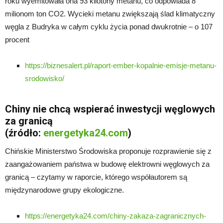
roku wyemitowała ona 93 kilotony metanu, co odpowiada 8
milionom ton CO2. Wycieki metanu zwiększają ślad klimatyczny
węgla z Budryka w całym cyklu życia ponad dwukrotnie – o 107
procent
https://biznesalert.pl/raport-ember-kopalnie-emisje-metanu-
srodowisko/
Chiny nie chcą wspierać inwestycji węglowych
za granicą
(źródło:
energetyka24.com
)
Chińskie Ministerstwo Środowiska proponuje rozprawienie się z
zaangażowaniem państwa w budowę elektrowni węglowych za
granicą – czytamy w raporcie, którego współautorem są
międzynarodowe grupy ekologiczne.
https://energetyka24.com/chiny-zakaza-zagranicznych-