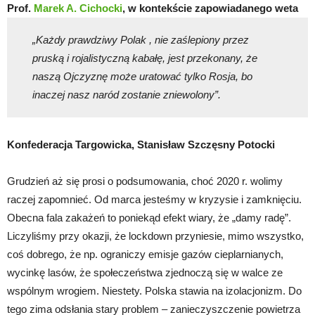
Prof.
Marek A. Cichocki
, w kontekście zapowiadanego weta
„Każdy prawdziwy Polak , nie zaślepiony przez
pruską i rojalistyczną kabałę, jest przekonany, że
naszą Ojczyznę może uratować tylko Rosja, bo
inaczej nasz naród zostanie zniewolony”.
Konfederacja Targowicka, Stanisław Szczęsny Potocki
Grudzień aż się prosi o podsumowania, choć 2020 r. wolimy
raczej zapomnieć. Od marca jesteśmy w kryzysie i zamknięciu.
Obecna fala zakażeń to poniekąd efekt wiary, że „damy radę”.
Liczyliśmy przy okazji, że lockdown przyniesie, mimo wszystko,
coś dobrego, że np. ograniczy emisje gazów cieplarnianych,
wycinkę lasów, że społeczeństwa zjednoczą się w walce ze
wspólnym wrogiem. Niestety. Polska stawia na izolacjonizm. Do
tego zima odsłania stary problem – zanieczyszczenie powietrza