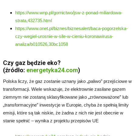
https://www.wnp.pl/gornictwo/jsw-z-ponad-miliardowa-
strata,432735.html
https://www.onet.pl/biznes/biznesalert/baca-pogorzelska-
czy-wegiel-urosnie-w-sile-w-cieniu-koronawirusa-
analiza/b010526,30bc1058
Czy gaz będzie eko?
(źródło:
energetyka24.com
)
Polska liczy, że gaz zostanie uznany jako „paliwo” przejściowe w
transformacji. Wiele wskazuje, że elektrownie zasilane gazem
ziemnym nie zostaną sklasyfikowane jako „zrównoważone” lub
„transformacyjne” inwestycje w Europie, chyba że spełnią limity
emisji, które są tak niskie, że żadna z nich nie jest obecnie w
stanie spełnić – wynika z projektu przepisów UE