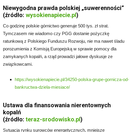
Niewygodna prawda polskiej „suwerenności”
(źródło:
wysokienapiecie.pl
)
Co godzinę polskie górnictwo generuje 500 tys. zł strat.
Tymczasem nie wiadomo czy PGG dostanie pożyczkę
ratunkową z Polskiego Funduszu Rozwoju, nie ma nawet śladu
porozumienia z Komisją Europejską w sprawie pomocy dla
zamykanych kopalń, a rząd prowadzi jałowe dyskusje ze
związkowcami.
https://wysokienapiecie.pl/34250-polska-grupe-gornicza-od-
bankructwa-dziela-miesiace/
Ustawa dla finansowania nierentownych
kopalń
(źródło:
teraz-srodowisko.pl
)
Sytuacja rynku surowców energetycznych, mniejsze