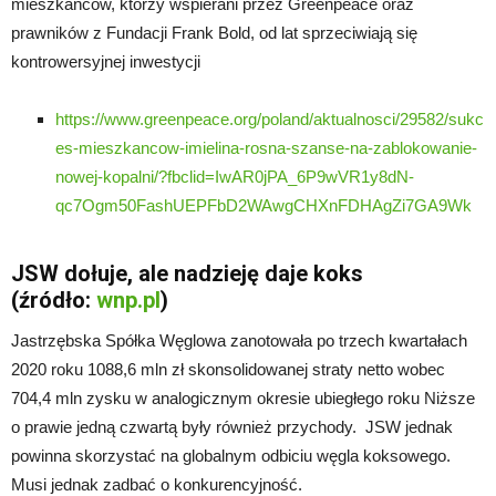
mieszkańców, którzy wspierani przez Greenpeace oraz
prawników z Fundacji Frank Bold, od lat sprzeciwiają się
kontrowersyjnej inwestycji
https://www.greenpeace.org/poland/aktualnosci/29582/sukc
es-mieszkancow-imielina-rosna-szanse-na-zablokowanie-
nowej-kopalni/?fbclid=IwAR0jPA_6P9wVR1y8dN-
qc7Ogm50FashUEPFbD2WAwgCHXnFDHAgZi7GA9Wk
JSW dołuje, ale nadzieję daje koks
(źródło:
wnp.pl
)
Jastrzębska Spółka Węglowa zanotowała po trzech kwartałach
2020 roku 1088,6 mln zł skonsolidowanej straty netto wobec
704,4 mln zysku w analogicznym okresie ubiegłego roku Niższe
o prawie jedną czwartą były również przychody. JSW jednak
powinna skorzystać na globalnym odbiciu węgla koksowego.
Musi jednak zadbać o konkurencyjność.