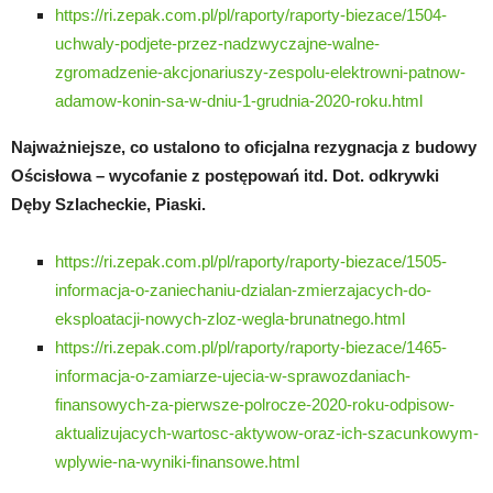
https://ri.zepak.com.pl/pl/raporty/raporty-biezace/1504-
uchwaly-podjete-przez-nadzwyczajne-walne-
zgromadzenie-akcjonariuszy-zespolu-elektrowni-patnow-
adamow-konin-sa-w-dniu-1-grudnia-2020-roku.html
Najważniejsze, co ustalono to oficjalna rezygnacja z budowy
Ościsłowa – wycofanie z postępowań itd. Dot. odkrywki
Dęby Szlacheckie, Piaski.
https://ri.zepak.com.pl/pl/raporty/raporty-biezace/1505-
informacja-o-zaniechaniu-dzialan-zmierzajacych-do-
eksploatacji-nowych-zloz-wegla-brunatnego.html
https://ri.zepak.com.pl/pl/raporty/raporty-biezace/1465-
informacja-o-zamiarze-ujecia-w-sprawozdaniach-
finansowych-za-pierwsze-polrocze-2020-roku-odpisow-
aktualizujacych-wartosc-aktywow-oraz-ich-szacunkowym-
wplywie-na-wyniki-finansowe.html