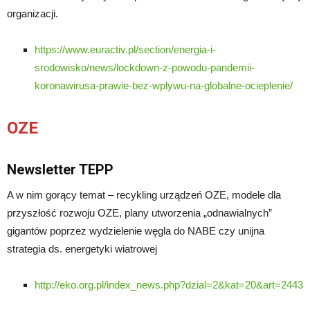
organizacji.
https://www.euractiv.pl/section/energia-i-
srodowisko/news/lockdown-z-powodu-pandemii-
koronawirusa-prawie-bez-wplywu-na-globalne-ocieplenie/
OZE
Newsletter TEPP
A w nim gorący temat – recykling urządzeń OZE, modele dla
przyszłość rozwoju OZE, plany utworzenia „odnawialnych”
gigantów poprzez wydzielenie węgla do NABE czy unijna
strategia ds. energetyki wiatrowej
http://eko.org.pl/index_news.php?dzial=2&kat=20&art=2443