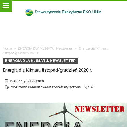
Home
ENERGIA DLA KLIMATU. Newsletter
Energia dla Klimatu
listopad/grudzień 2020 r.
ENERGIA DLA KLIMATU. NEWSLETTER
Energia dla Klimatu listopad/grudzień 2020 r.
Data:
11 grudnia 2020
Energia
Możliwość komentowania
została wyłączona
0
dla
Klimatu
listopad/grudzień
2020
r.