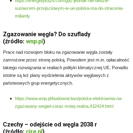
https://energetyka24.com/gaz-jednak-nie-bedzie-
surowcem-przejsciowym-w-ue-polska-ma-do-stracenia-
miliardy
Zgazowanie węgla? Do szuflady
(źródło:
wnp.pl
)
Prace nad rozwojem bloku na zgazowanie węgla zostały
zamrożone przez stronę polską. Powodem jest m.in. opłacalność
takiego rozwiązania w realiach polityki klimatycznej UE. Ponadto
istotne są też plany wydzielenia aktywów węglowych z
państwowych grup energetycznych.
https://www.wnp.pl/budownictwo/polska-elektrownia-na-
zgazowany-wegiel-coraz-mniej-realna,432424.html
Czechy – odejście od węgla 2038 r
(źródło:
cire.pl
)