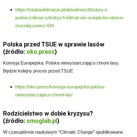
https://naukaoklimacie.pl/aktualnosci/bzdury-z-
podrecznikow-szkolnych-klimat-sie-ociepla-bo-slonce-
mocniej-swieci-434
Polska przed TSUE w sprawie lasów
(źródło:
oko.press
)
Komisja Europejska: Polska niewystarczająco chroni lasy.
Będzie kolejny proces przed TSUE
https://oko.press/komisja-europejska-polska-
niewystarczajaco-chroni-las/
Rodzicielstwo w dobie kryzysu?
(źródło:
smoglab.pl
)
W czasopiśmie naukowym “Climatic Change” opublikowane