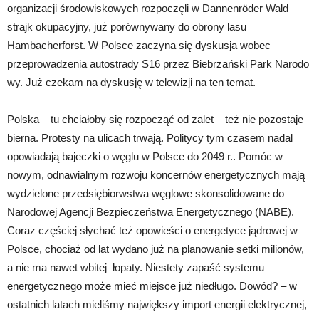
organizacji środowiskowych rozpoczęli w Dannenröder Wald
strajk okupacyjny, już porównywany do obrony lasu
Hambacherforst. W Polsce zaczyna się dyskusja wobec
przeprowadzenia autostrady S16 przez Biebrzański Park Narodo
wy. Już czekam na dyskusję w telewizji na ten temat.
Polska – tu chciałoby się rozpocząć od zalet – też nie pozostaje
bierna. Protesty na ulicach trwają. Politycy tym czasem nadal
opowiadają bajeczki o węglu w Polsce do 2049 r.. Pomóc w
nowym, odnawialnym rozwoju koncernów energetycznych mają
wydzielone przedsiębiorwstwa węglowe skonsolidowane do
Narodowej Agencji Bezpieczeństwa Energetycznego (NABE).
Coraz częściej słychać też opowieści o energetyce jądrowej w
Polsce, chociaż od lat wydano już na planowanie setki milionów,
a nie ma nawet wbitej łopaty. Niestety zapaść systemu
energetycznego może mieć miejsce już niedługo. Dowód? – w
ostatnich latach mieliśmy największy import energii elektrycznej,