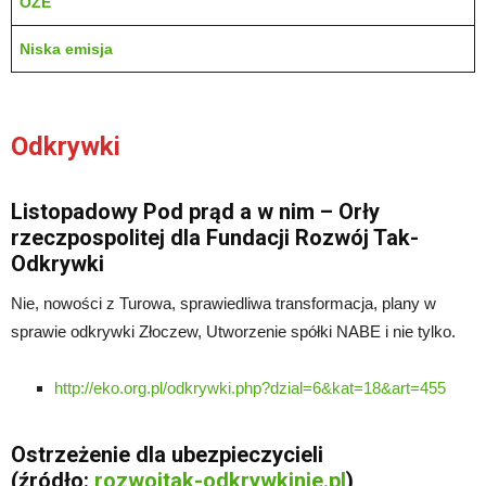
OZE
Niska emisja
Odkrywki
Listopadowy Pod prąd a w nim – Orły
rzeczpospolitej dla Fundacji Rozwój Tak-
Odkrywki
Nie, nowości z Turowa, sprawiedliwa transformacja, plany w
sprawie odkrywki Złoczew, Utworzenie spółki NABE i nie tylko.
http://eko.org.pl/odkrywki.php?dzial=6&kat=18&art=455
Ostrzeżenie dla ubezpieczycieli
(źródło:
rozwojtak-odkrywkinie.pl
)