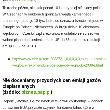
To trochę późno, ale i tak ponad 10 lat szybciej niż plany polskie.
W Czechach w sektorach górnictwa węgla kamiennego i
brunatnego pracuje 18 tys. ludzi, co oznacza trzecie miejsce w
Europie po Polsce i Niemczech. W kraju działa 10 elektrowni
węglowych. Czeski rząd zrezygnował ostatnio ze sprzeciwu
wobec planu podniesienia przez UE do 55 proc. celu redukcji
emisji CO2 na 2030 r.
https://www.cire.pl/item,208373,1,0,0,0,0,0,czeska-komisja-
weglowa-rekomenduje-odejscie-od-wegla-do-2038-r.html
Nie doceniamy przyszłych cen emisji gazów
cieplarnianych
(źródło:
biznes.pap.pl
)
Raport: „Wydaje się, że rynek w tej chwili dyskontuje w cenach
uprawnień EUA przyszłe czynniki fundamentalne, które w