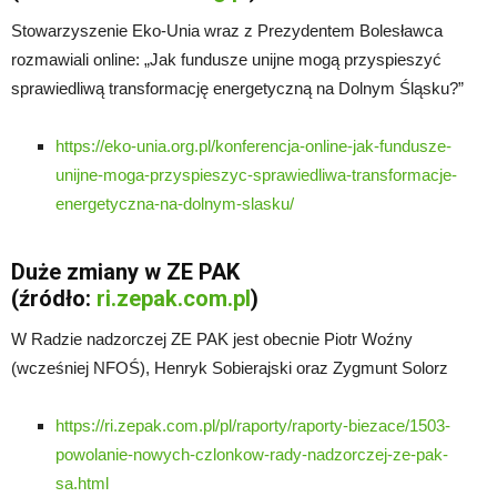
Stowarzyszenie Eko-Unia wraz z Prezydentem Bolesławca
rozmawiali online: „Jak fundusze unijne mogą przyspieszyć
sprawiedliwą transformację energetyczną na Dolnym Śląsku?”
https://eko-unia.org.pl/konferencja-online-jak-fundusze-
unijne-moga-przyspieszyc-sprawiedliwa-transformacje-
energetyczna-na-dolnym-slasku/
Duże zmiany w ZE PAK
(źródło:
ri.zepak.com.pl
)
W Radzie nadzorczej ZE PAK jest obecnie Piotr Woźny
(wcześniej NFOŚ), Henryk Sobierajski oraz Zygmunt Solorz
https://ri.zepak.com.pl/pl/raporty/raporty-biezace/1503-
powolanie-nowych-czlonkow-rady-nadzorczej-ze-pak-
sa.html