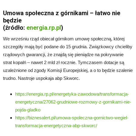
Umowa społeczna z górnikami – łatwo nie
będzie
(źródło:
energia.rp.pl
)
We wrześniu rząd obiecał górnikom umowę społeczną, której
szczegóły mają być podane do 15 grudnia. Związkowcy chcieliby
rządowych gwarancji, że znajdą się pieniądze na pokrywanie
strat kopalń – nawet 2 mld zł rocznie. Tymczasem dotacje są
uzależnione od zgody Komisji Europejskiej, a o to będzie szalenie
trudno. Nastroje uspokaja abp Skworc.
https://energia.rp.pl/energetyka-zawodowa/transformacja-
energetyczna/27062-grudniowe-rozmowy-z-gornikami-nie-
pojda-gladko
https://biznesalert.pl/umowa-spoleczna-gornictwo-wegiel-
transformacja-energetyczna-abp-skworc/