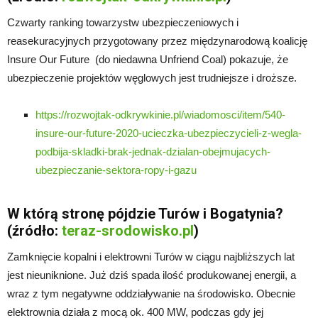
Czwarty ranking towarzystw ubezpieczeniowych i
reasekuracyjnych przygotowany przez międzynarodową koalicję
Insure Our Future (do niedawna Unfriend Coal) pokazuje, że
ubezpieczenie projektów węglowych jest trudniejsze i droższe.
https://rozwojtak-odkrywkinie.pl/wiadomosci/item/540-
insure-our-future-2020-ucieczka-ubezpieczycieli-z-wegla-
podbija-skladki-brak-jednak-dzialan-obejmujacych-
ubezpieczanie-sektora-ropy-i-gazu
W którą stronę pójdzie Turów i Bogatynia?
(źródło:
teraz-srodowisko.pl
)
Zamknięcie kopalni i elektrowni Turów w ciągu najbliższych lat
jest nieuniknione. Już dziś spada ilość produkowanej energii, a
wraz z tym negatywne oddziaływanie na środowisko. Obecnie
elektrownia działa z mocą ok. 400 MW, podczas gdy jej