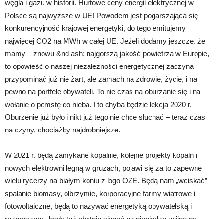
węgla i gazu w historii. Hurtowe ceny energii elektrycznej w
Polsce są najwyższe w UE! Powodem jest pogarszająca się
konkurencyjność krajowej energetyki, do tego emitujemy
najwięcej CO2 na MWh w całej UE. Jeżeli dodamy jeszcze, że
mamy – znowu &nd ash; najgorszą jakość powietrza w Europie,
to opowieść o naszej niezależności energetycznej zaczyna
przypominać już nie żart, ale zamach na zdrowie, życie, i na
pewno na portfele obywateli. To nie czas na oburzanie się i na
wołanie o pomstę do nieba. I to chyba będzie lekcja 2020 r.
Oburzenie już było i nikt już tego nie chce słuchać – teraz czas
na czyny, chociażby najdrobniejsze.
W 2021 r. będą zamykane kopalnie, kolejne projekty kopalń i
nowych elektrowni legną w gruzach, pojawi się za to zapewne
wielu rycerzy na białym koniu z logo OZE. Będą nam „wciskać”
spalanie biomasy, olbrzymie, korporacyjne farmy wiatrowe i
fotowoltaiczne, będą to nazywać energetyką obywatelską i
rozproszoną, będą też chętnie sięgać po pieniądze unijne na