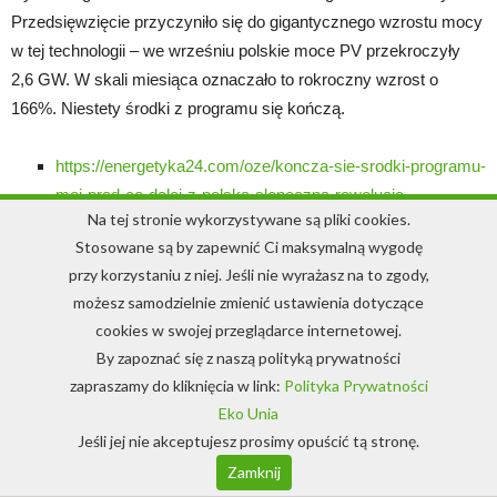
Przedsięwzięcie przyczyniło się do gigantycznego wzrostu mocy
w tej technologii – we wrześniu polskie moce PV przekroczyły
2,6 GW. W skali miesiąca oznaczało to rokroczny wzrost o
166%. Niestety środki z programu się kończą.
https://energetyka24.com/oze/koncza-sie-srodki-programu-
moj-prad-co-dalej-z-polska-sloneczna-rewolucja
Na tej stronie wykorzystywane są pliki cookies.
Stosowane są by zapewnić Ci maksymalną wygodę
Zmiana technologii wytwarzania energii –
przy korzystaniu z niej. Jeśli nie wyrażasz na to zgody,
zmiana cywilizacyjna
możesz samodzielnie zmienić ustawienia dotyczące
(źródło:
tvn24.pl
)
cookies w swojej przeglądarce internetowej.
W 2025 roku ze źródeł odnawialnych będzie produkowane więcej
By zapoznać się z naszą polityką prywatności
energii niż z węgla – przewiduje Międzynarodowa Agencja
zapraszamy do kliknięcia w link:
Polityka Prywatności
Eko Unia
Energetyczna. Oznacza to, że OZE będą największym źródłem
Jeśli jej nie akceptujesz prosimy opuścić tą stronę.
energii elektrycznej na świecie.
Zamknij