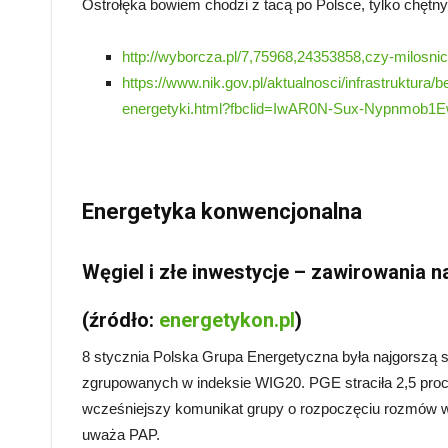
Ostrołęka bowiem chodzi z tacą po Polsce, tylko chętny
http://wyborcza.pl/7,75968,24353858,czy-milosn
https://www.nik.gov.pl/aktualnosci/infrastruktura/
energetyki.html?fbclid=IwAR0N-Sux-Nypnm
Hanna Sc
Energetyka konwencjonalna
Węgiel i złe inwestycje – zawirowania n
(źródło:
energetykon.pl
)
8 stycznia Polska Grupa Energetyczna była najgorszą sp
zgrupowanych w indeksie WIG20. PGE straciła 2,5 proc.
wcześniejszy komunikat grupy o rozpoczęciu rozmów w
uważa PAP.