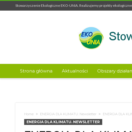
Stowarzyszenie Ekologiczne EKO-UNIA. Realizujemy projekty ekologiczne 
Strona główna
Aktualności
Obszary działan
Home
ENERGIA DLA KLIMATU. Newsletter
ENERGIA DLA KLI
ENERGIA DLA KLIMATU. NEWSLETTER