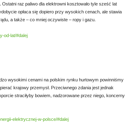
Ostatni raz paliwo dla elektrowni kosztowało tyle sześć lat
ydobycie opłaca się dopiero przy wysokich cenach, ale stawia
u, a także – co mniej oczywiste – ropy i gazu.
-od-lat/#dalej
rdzo wysokimi cenami na polskim rynku hurtowym powinniśmy
pierać krajowy przemysł. Przeciwnego zdania jest jednak
mporcie straciłyby bowiem, nadzorowane przez niego, koncerny
nergii-elektrycznej-w-polsce/#dalej