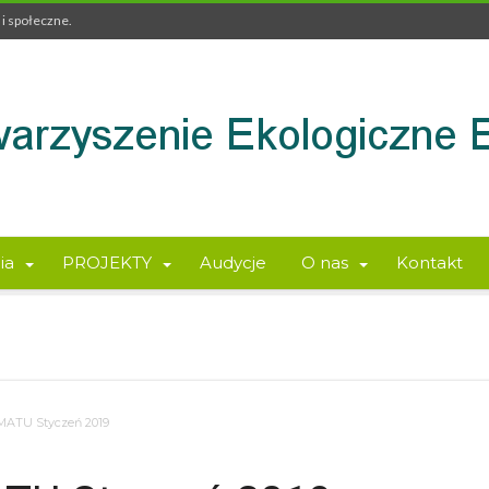
i społeczne.
ia
PROJEKTY
Audycje
O nas
Kontakt
MATU Styczeń 2019