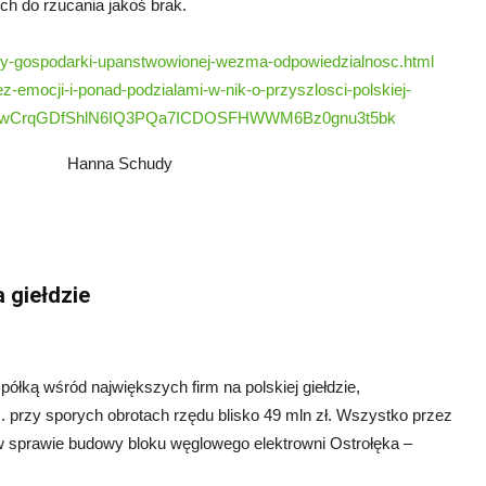
ch do rzucania jakoś brak.
icy-gospodarki-upanstwowionej-wezma-odpowiedzialnosc.html
bez-emocji-i-ponad-podzialami-w-nik-o-przyszlosci-polskiej-
ob1EwCrqGDfShlN6IQ3PQa7ICDOSFHWWM6Bz0gnu3t5bk
hudy
a giełdzie
ółką wśród największych firm na polskiej giełdzie,
 przy sporych obrotach rzędu blisko 49 mln zł. Wszystko przez
 sprawie budowy bloku węglowego elektrowni Ostrołęka –