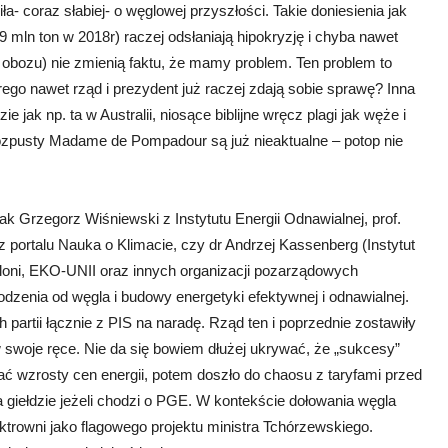
a- coraz słabiej- o węglowej przyszłości. Takie doniesienia jak
 mln ton w 2018r) raczej odsłaniają hipokryzję i chyba nawet
obozu) nie zmienią faktu, że mamy problem. Ten problem to
ego nawet rząd i prezydent już raczej zdają sobie sprawę? Inna
 jak np. ta w Australii, niosące biblijne wręcz plagi jak węże i
rozpusty Madame de Pompadour są już nieaktualne – potop nie
ak Grzegorz Wiśniewski z Instytutu Energii Odnawialnej, prof.
 portalu Nauka o Klimacie, czy dr Andrzej Kassenberg (Instytut
ieloni, EKO-UNII oraz innych organizacji pozarządowych
odzenia od węgla i budowy energetyki efektywnej i odnawialnej.
partii łącznie z PIS na naradę. Rząd ten i poprzednie zostawiły
swoje ręce. Nie da się bowiem dłużej ukrywać, że „sukcesy”
mać wzrosty cen energii, potem doszło do chaosu z taryfami przed
giełdzie jeżeli chodzi o PGE. W kontekście dołowania węgla
rowni jako flagowego projektu ministra Tchórzewskiego.