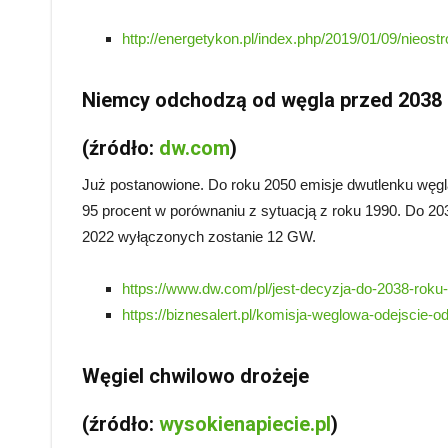
http://energetykon.pl/index.php/2019/01/09/nieos
Niemcy odchodzą od węgla przed 2038
(źródło:
dw.com
)
Już postanowione. Do roku 2050 emisje dwutlenku węgl
95 procent w porównaniu z sytuacją z roku 1990. Do 2
2022 wyłączonych zostanie 12 GW.
https://www.dw.com/pl/jest-decyzja-do-2038-r
https://biznesalert.pl/komisja-weglowa-odejscie-
Węgiel chwilowo drożeje
(źródło:
wysokienapiecie.pl
)