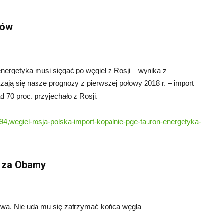
ków
 energetyka musi sięgać po węgiel z Rosji – wynika z
ają się nasze prognozy z pierwszej połowy 2018 r. – import
 70 proc. przyjechało z Rosji.
694,wegiel-rosja-polska-import-kopalnie-pge-tauron-energetyka-
ż za Obamy
twa. Nie uda mu się zatrzymać końca węgla