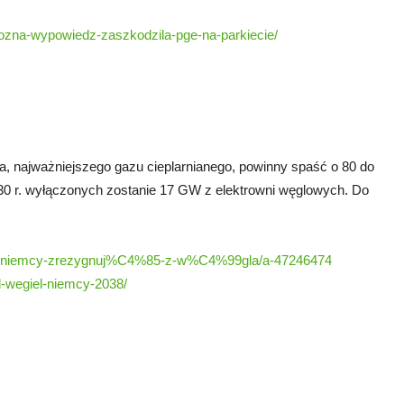
trozna-wypowiedz-zaszkodzila-pge-na-parkiecie/
a, najważniejszego gazu cieplarnianego, powinny spaść o 80 do
030 r. wyłączonych zostanie 17 GW z elektrowni węglowych. Do
oku-niemcy-zrezygnuj%C4%85-z-w%C4%99gla/a-47246474
od-wegiel-niemcy-2038/