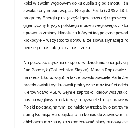
kolei w swoim węglowym dołku dusiła się od smogu i śnił
zwiększony import węgla z Rosji do Polski (70 % z 18-19
programy Energia plus (części gowinowskej rządowego 
gigantyczny kryzys polskiego modelu węglowego, z któr
sprawa to zmiany klimatu za którymi idą potężne powodzie
krokodyle – wszystko to sprawia, że słowa słynącej z 
będzie po nas, ale już na nas czeka.
Na początku stycznia eksperci w dziedzinie energetyki j
Jan Popczyk (Politechnika Śląska), Marcin Popkiewicz z
na rzecz Ekorozwoju), a także przedstawiciele Partii Z
przedstawiali i dyskutowali praktyczne możliwości odch
Kierownictwo PSL w Sejmie zaprosiło liderów wszystkich 
nas na węglowym lodzie więc obywatele biorą sprawę w 
Polski polegają na tym, że najpierw trzeba było zatrzy
samą Komisją Europejską, a na koniec do zawirowań na 
chichotem można tylko skomentować plany budowy elekt