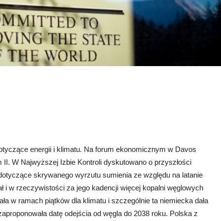
otyczące energii i klimatu. Na forum ekonomicznym w Davos
 II. W Najwyższej Izbie Kontroli dyskutowano o przyszłości
 dotyczące skrywanego wyrzutu sumienia ze względu na latanie
 i w rzeczywistości za jego kadencji więcej kopalni węglowych
a w ramach piątków dla klimatu i szczególnie ta niemiecka dała
 zaproponowała datę odejścia od węgla do 2038 roku. Polska z