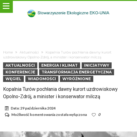
Home
Aktualności
Kopalnia Turów pochłania dawny kurort
uzdrowiskowy Opolno-Zdrój, a minister i konserwator milczą
AKTUALNOŚCI
ENERGIA I KLIMAT
INICJATYWY
KONFERENCJE
TRANSFORMACJA ENERGETYCZNA
WĘGIEL
WIADOMOŚCI
WYRÓŻNIONE
Kopalnia Turów pochłania dawny kurort uzdrowiskowy
Opolno-Zdrój, a minister i konserwator milczą
Data:
29 października 2024
Kopalnia
Możliwość komentowania
została wyłączona
0
Turów
pochłania
dawny
kurort