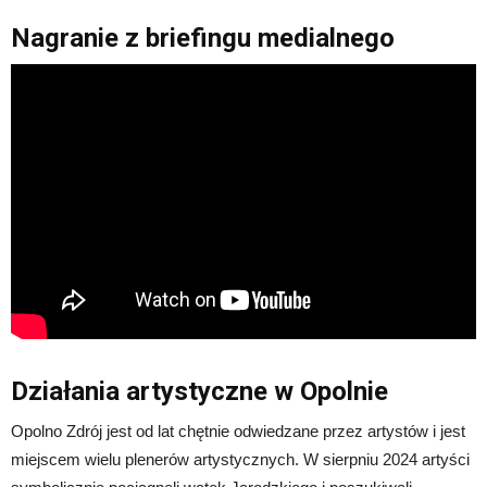
Nagranie z briefingu medialnego
Działania artystyczne w Opolnie
Opolno Zdrój jest od lat chętnie odwiedzane przez artystów i jest
miejscem wielu plenerów artystycznych. W sierpniu 2024 artyści