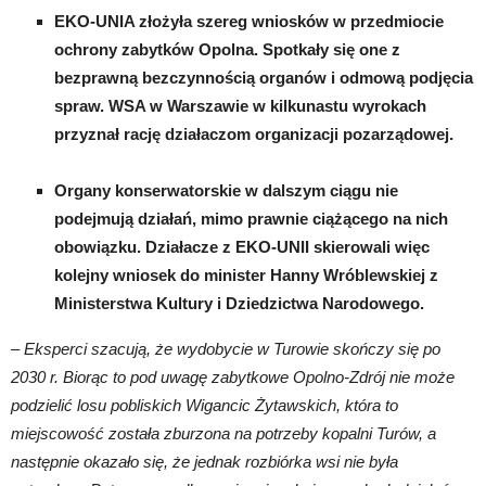
EKO-UNIA złożyła szereg wniosków w przedmiocie
ochrony zabytków Opolna. Spotkały się one z
bezprawną bezczynnością organów i odmową podjęcia
spraw. WSA w Warszawie w kilkunastu wyrokach
przyznał rację działaczom organizacji pozarządowej.
Organy konserwatorskie w dalszym ciągu nie
podejmują działań, mimo prawnie ciążącego na nich
obowiązku. Działacze z EKO-UNII skierowali więc
kolejny wniosek do minister Hanny Wróblewskiej z
Ministerstwa Kultury i Dziedzictwa Narodowego.
–
Eksperci szacują, że wydobycie w Turowie skończy się po
2030 r. Biorąc to pod uwagę zabytkowe Opolno-Zdrój nie może
podzielić losu pobliskich Wigancic Żytawskich, która to
miejscowość została zburzona na potrzeby kopalni Turów, a
następnie okazało się, że jednak rozbiórka wsi nie była