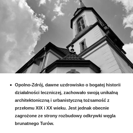
uzdrowiskowy
Opolno-
Zdrój,
a
minister
i
konserwator
milczą
Opolno-Zdrój, dawne uzdrowisko o bogatej historii
działalności leczniczej, zachowało swoją unikalną
architektoniczną i urbanistyczną tożsamość z
przełomu XIX i XX wieku. Jest jednak obecnie
zagrożone ze strony rozbudowy odkrywki węgla
brunatnego Turów.