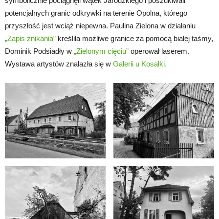
symbolicznie pociągnęli wątek Jarodzkiego i poszukiwali
potencjalnych granic odkrywki na terenie Opolna, którego
przyszłość jest wciąż niepewna. Paulina Zielona w działaniu
„Zapis znikania”
kreśliła możliwe granice za pomocą białej taśmy,
Dominik Podsiadły w
„Zielonym cięciu”
operował laserem.
Wystawa artystów znalazła się w
Galerii u Kosałki.