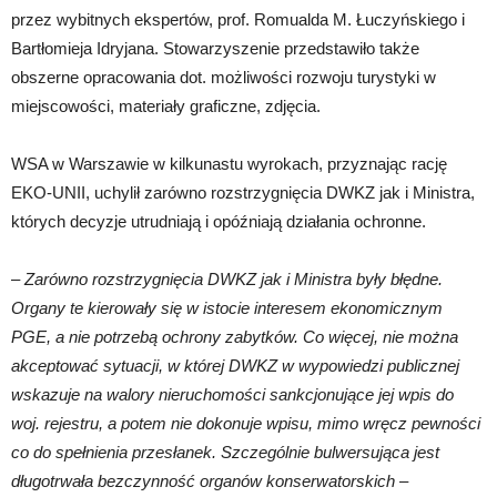
przez wybitnych ekspertów, prof. Romualda M. Łuczyńskiego i
Bartłomieja Idryjana. Stowarzyszenie przedstawiło także
obszerne opracowania dot. możliwości rozwoju turystyki w
miejscowości, materiały graficzne, zdjęcia.
WSA w Warszawie w kilkunastu wyrokach, przyznając rację
EKO-UNII, uchylił zarówno rozstrzygnięcia DWKZ jak i Ministra,
których decyzje utrudniają i opóźniają działania ochronne.
–
Zarówno rozstrzygnięcia DWKZ jak i Ministra były błędne.
Organy te kierowały się w istocie interesem ekonomicznym
PGE, a nie potrzebą ochrony zabytków. Co więcej, nie można
akceptować sytuacji, w której DWKZ w wypowiedzi publicznej
wskazuje na walory nieruchomości sankcjonujące jej wpis do
woj. rejestru, a potem nie dokonuje wpisu, mimo wręcz pewności
co do spełnienia przesłanek. Szczególnie bulwersująca jest
długotrwała bezczynność organów konserwatorskich
–