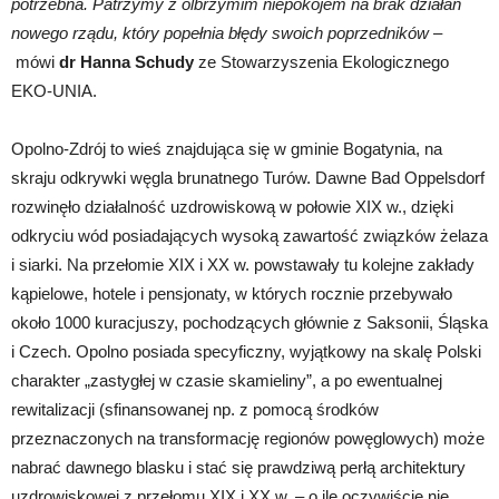
potrzebna. Patrzymy z olbrzymim niepokojem na brak działań
nowego rządu, który popełnia błędy swoich poprzedników
–
mówi
dr Hanna Schudy
ze Stowarzyszenia Ekologicznego
EKO-UNIA.
Opolno-Zdrój to wieś znajdująca się w gminie Bogatynia, na
skraju odkrywki węgla brunatnego Turów. Dawne Bad Oppelsdorf
rozwinęło działalność uzdrowiskową w połowie XIX w., dzięki
odkryciu wód posiadających wysoką zawartość związków żelaza
i siarki. Na przełomie XIX i XX w. powstawały tu kolejne zakłady
kąpielowe, hotele i pensjonaty, w których rocznie przebywało
około 1000 kuracjuszy, pochodzących głównie z Saksonii, Śląska
i Czech. Opolno posiada specyficzny, wyjątkowy na skalę Polski
charakter „zastygłej w czasie skamieliny”, a po ewentualnej
rewitalizacji (sfinansowanej np. z pomocą środków
przeznaczonych na transformację regionów powęglowych) może
nabrać dawnego blasku i stać się prawdziwą perłą architektury
uzdrowiskowej z przełomu XIX i XX w. – o ile oczywiście nie