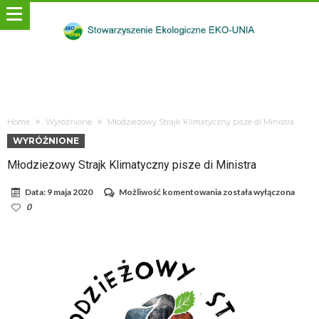
Home
Wyróżnione
Młodziezowy Strajk Klimatyczny pisze di Ministra
WYRÓŻNIONE
Młodziezowy Strajk Klimatyczny pisze di Ministra
Młodziezowy
Data:
9 maja 2020
Możliwość komentowania
została wyłączona
Strajk
0
Klimatyczny
pisze
di
Ministra