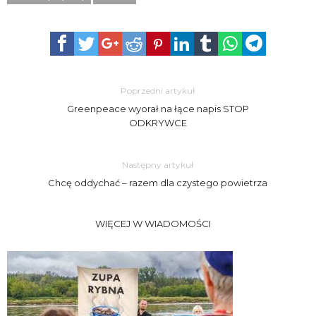
Poprzedni artykuł
Greenpeace wyorał na łące napis STOP
ODKRYWCE
Następny artykuł
Chcę oddychać – razem dla czystego powietrza
WIĘCEJ W WIADOMOŚCI