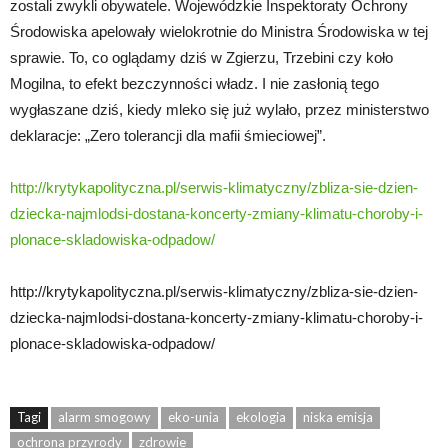
zostali zwykli obywatele. Wojewódzkie Inspektoraty Ochrony
Środowiska apelowały wielokrotnie do Ministra Środowiska w tej
sprawie. To, co oglądamy dziś w Zgierzu, Trzebini czy koło
Mogilna, to efekt bezczynności władz. I nie zasłonią tego
wygłaszane dziś, kiedy mleko się już wylało, przez ministerstwo
deklaracje: „Zero tolerancji dla mafii śmieciowej”.
http://krytykapolityczna.pl/serwis-klimatyczny/zbliza-sie-dzien-
dziecka-najmlodsi-dostana-koncerty-zmiany-klimatu-choroby-i-
plonace-skladowiska-odpadow/
http://krytykapolityczna.pl/serwis-klimatyczny/zbliza-sie-dzien-
dziecka-najmlodsi-dostana-koncerty-zmiany-klimatu-choroby-i-
plonace-skladowiska-odpadow/
Tagi
alarm smogowy
eko-unia
ekologia
niska emisja
ochrona przyrody
zdrowie