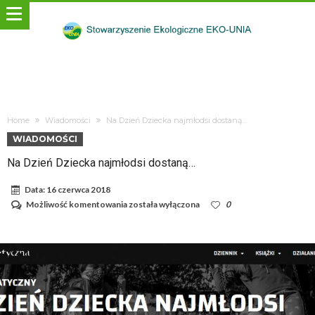
Home
Wiadomości
Na Dzień Dziecka najmłodsi dostaną…
WIADOMOŚCI
Na Dzień Dziecka najmłodsi dostaną…
Data:
16 czerwca 2018
Na
Możliwość komentowania
została wyłączona
0
Dzień
Dziecka
najmłodsi
dostaną…