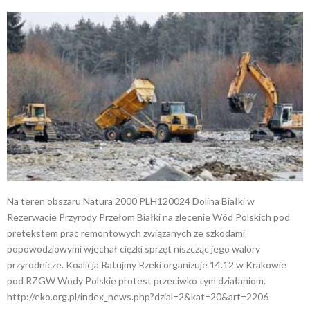
Na teren obszaru Natura 2000 PLH120024 Dolina Białki w
Rezerwacie Przyrody Przełom Białki na zlecenie Wód Polskich pod
pretekstem prac remontowych związanych ze szkodami
popowodziowymi wjechał ciężki sprzęt niszcząc jego walory
przyrodnicze. Koalicja Ratujmy Rzeki organizuje 14.12 w Krakowie
pod RZGW Wody Polskie protest przeciwko tym działaniom.
http://eko.org.pl/index_news.php?dzial=2&kat=20&art=2206