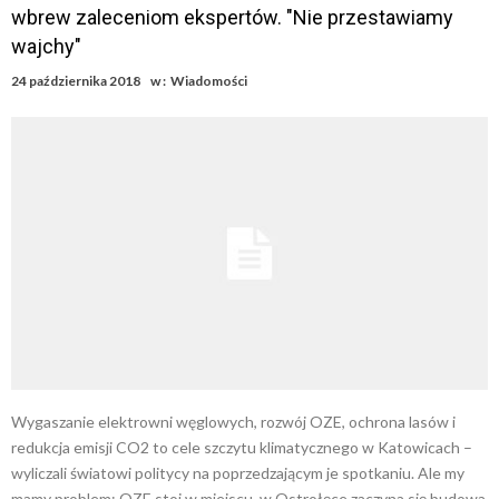
wbrew zaleceniom ekspertów. "Nie przestawiamy
wajchy"
24 października 2018
w :
Wiadomości
Wygaszanie elektrowni węglowych, rozwój OZE, ochrona lasów i
redukcja emisji CO2 to cele szczytu klimatycznego w Katowicach –
wyliczali światowi politycy na poprzedzającym je spotkaniu. Ale my
mamy problem: OZE stoi w miejscu, w Ostrołęce zaczyna się budowa