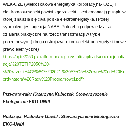
WEK-OZE (wielkoskalowa energetyka korporacyjna- OZE) i
elektroprosumencki powiat zgorzelecki – jest emanacją pułapki w
której znalazła się cała polska elektroenergetyka, i której
symbolem jest agencja NABE. Potrzebną odpowiedzią są
działania praktyczne na rzecz transformacji w trybie
przełomowym ( druga ustrojowa reforma elektroenergetyki i nowe
prawo elektryczne)
https://ppte2050.pl/platforman/bzppte/static/uploads/operacjonaliz
acja%20TETIP2050%20-
%20wrzesie%C5%84%202021.%20S%C5%82owo%20od%20Ko
ordynatora%20Rady%20Programowej.pdf
^
Przygotowała: Katarzyna Kubiczek, Stowarzyszenie
Ekologiczne EKO-UNIA
Redakcja: Radosław Gawlik, Stowarzyszenie Ekologiczne
EKO-UNIA