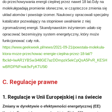
do przechowywania energii cieplnej przez nawet 18 lat.Gdy na
molekułępadają promienie słoneczne, w cząsteczce zmienia się
układ atomów i powstaje izomer. Naukowcy opracowali specjalny
katalizator pozwalający na stopniowe uwalnianie z niej
zgromadzonej energii. Skandynawskim inżynierom udało się
opracować bezemisyjny system energetyczny, który może
funkcjonować cały rok.
https://www.geekweek.pl/news/2021-09-21/powstala-molekula-
ktora-moze-przechowac-energie-cieplna-przez-18-lat/?
fbclid=IwAR1YBSw3i48GE7azDDmpzk5ekCpQsA5PvR_KESH
wBRDPNFnok9xFyKTU5l0
C. Regulacje prawne
1. Regulacje w Unii Europejskiej i na świecie
Zmiany w dyrektywie o efektywności energetycznej (EE)