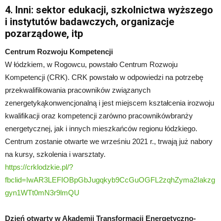
4. Inni: sektor edukacji, szkolnictwa wyższego
i instytutów badawczych, organizacje
pozarządowe, itp
Centrum Rozwoju Kompetencji
W łódzkiem, w Rogowcu, powstało Centrum Rozwoju
Kompetencji (CRK). CRK powstało w odpowiedzi na potrzebę
przekwalifikowania pracowników związanych
zenergetykąkonwencjonalną i jest miejscem kształcenia irozwoju
kwalifikacji oraz kompetencji zarówno pracownikówbranży
energetycznej, jak i innych mieszkańców regionu łódzkiego.
Centrum zostanie otwarte we wrześniu 2021 r., trwają już nabory
na kursy, szkolenia i warsztaty.
https://crklodzkie.pl/?
fbclid=IwAR3LEFIOBpGbJugqkyb9CcGuOGFL2zqhZyma2Iakzg
gyn1WTt0mN3r9lmQU
Dzień otwarty w Akademii Transformacji Energetyczno-