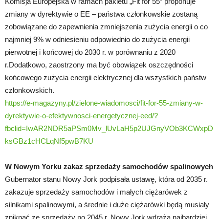
Komisja Europejska w ramach pakietu „Fit for 55” proponuje
zmiany w dyrektywie o EE – państwa członkowskie zostaną
zobowiązane do zapewnienia zmniejszenia zużycia energii o co
najmniej 9% w odniesieniu odpowiednio do zużycia energii
pierwotnej i końcowej do 2030 r. w porównaniu z 2020
r.Dodatkowo, zaostrzony ma być obowiązek oszczędności
końcowego zużycia energii elektrycznej dla wszystkich państw
członkowskich.
https://e-magazyny.pl/zielone-wiadomosci/fit-for-55-zmiany-w-
dyrektywie-o-efektywnosci-energetycznej-eed/?
fbclid=IwAR2NDR5aPSm0Mv_lUvLaH5p2UJGnyVOb3KCWxpD
ksGBz1cHCLqNf5pwB7KU
W Nowym Yorku zakaz sprzedaży samochodów spalinowych
Gubernator stanu Nowy Jork podpisała ustawę, która od 2035 r.
zakazuje sprzedaży samochodów i małych ciężarówek z
silnikami spalinowymi, a średnie i duże ciężarówki będą musiały
zniknąć ze sprzedaży po 2045 r. Nowy Jork wdraża najbardziej