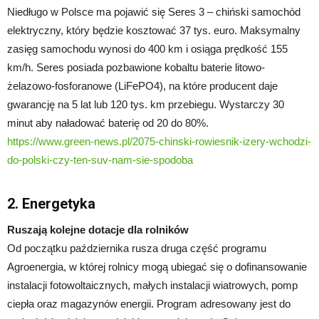
Niedługo w Polsce ma pojawić się Seres 3 – chiński samochód
elektryczny, który będzie kosztować 37 tys. euro. Maksymalny
zasięg samochodu wynosi do 400 km i osiąga prędkość 155
km/h. Seres posiada pozbawione kobaltu baterie litowo-
żelazowo-fosforanowe (LiFePO4), na które producent daje
gwarancję na 5 lat lub 120 tys. km przebiegu. Wystarczy 30
minut aby naładować baterię od 20 do 80%.
https://www.green-news.pl/2075-chinski-rowiesnik-izery-wchodzi-
do-polski-czy-ten-suv-nam-sie-spodoba
2. Energetyka
Ruszają kolejne dotacje dla rolników
Od początku października rusza druga część programu
Agroenergia, w której rolnicy mogą ubiegać się o dofinansowanie
instalacji fotowoltaicznych, małych instalacji wiatrowych, pomp
ciepła oraz magazynów energii. Program adresowany jest do