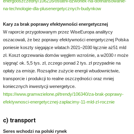
energooszczedny/106216/ostatni-dzwonek-na-dofinansowanie-
na-technologie-dla-plusenergetycznych-budynkow
Kary za brak poprawy efektywności energetycznej
W raporcie przygotowanym przez WiseEuropa analitycy
oszacowali, że bez poprawy efektywności energetycznej Polska
poniesie koszty sięgające wlatach 2021–2030 łącznie aż51 mld
zł. Koszt ogrzewania domów węglem wzrośnie, a w2030 r może
sięgnąć ok. 5,5 tys. zł, zczego ponad 2 tys. zł przypadnie na
opłaty za emisje. Rozsądne zużycie energii wbudownictwie,
transporcie i produkcji to realne oszczędności oraz mniej
koniecznych inwestycji wenergetyce.
https://www.gramwzielone.pl/trendy/106340/za-brak-poprawy-
efektywnosci-energetycznej-zaplacimy-11-mld-zl-rocznie
c) transport
Seres wchodzi na polski rynek