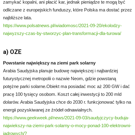
zamykać kopalni, ani płacić kar, jednak pieniądze te mogą być
odliczane z europejskich funduszy, które Polska ma dostać przez
najbliższe lata.
https://www.polsatnews.pl/wiadomosc/2021-09-20/ekolodzy-
najwyzszy-czas-by-stworzyc-plan-transformacji-dla-turowa/
a) OZE
Powstanie największy na ziemi park solarny
Arabia Saudyjska planuje budowę największej i najbardziej
futurystycznej metropolii o nazwie Neom, gdzie powstaną
potężne parki solarne.Obiekt ma posiadać moc aż 200 GW i dać
pracę 100 tysięcy osobom. Koszt całej inwestycji to 200 mld
dolarów. Arabia Saudyjska chce do 2030 r. funkcjonować tylko na
energii pozyskiwanej ze źródeł odnawialnych.
https://www.geekweek.pl/news/2021-09-03/saudyjczycy-buduja-
najwiekszy-na-ziemi-park-solarny-o-mocy-ponad-100-elektrowni-
jadrowych/?