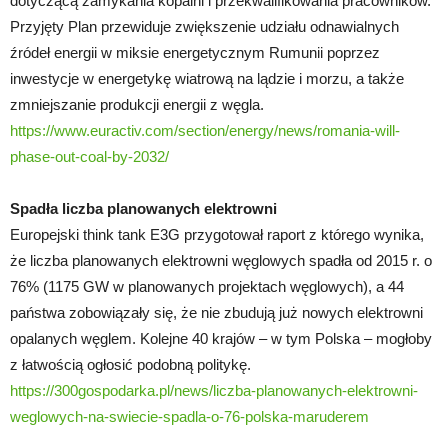
dotyczącą zamykania kopalni i przekwalifikowania pracowników.
Przyjęty Plan przewiduje zwiększenie udziału odnawialnych
źródeł energii w miksie energetycznym Rumunii poprzez
inwestycje w energetykę wiatrową na lądzie i morzu, a także
zmniejszanie produkcji energii z węgla.
https://www.euractiv.com/section/energy/news/romania-will-
phase-out-coal-by-2032/
Spadła liczba planowanych elektrowni
Europejski think tank E3G przygotował raport z którego wynika,
że liczba planowanych elektrowni węglowych spadła od 2015 r. o
76% (1175 GW w planowanych projektach węglowych), a 44
państwa zobowiązały się, że nie zbudują już nowych elektrowni
opalanych węglem. Kolejne 40 krajów – w tym Polska – mogłoby
z łatwością ogłosić podobną politykę.
https://300gospodarka.pl/news/liczba-planowanych-elektrowni-
weglowych-na-swiecie-spadla-o-76-polska-maruderem