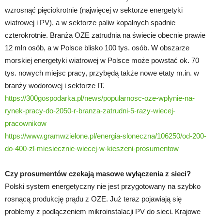
wzrosnąć pięciokrotnie (najwięcej w sektorze energetyki
wiatrowej i PV), a w sektorze paliw kopalnych spadnie
czterokrotnie. Branża OZE zatrudnia na świecie obecnie prawie
12 mln osób, a w Polsce blisko 100 tys. osób. W obszarze
morskiej energetyki wiatrowej w Polsce może powstać ok. 70
tys. nowych miejsc pracy, przybędą także nowe etaty m.in. w
branży wodorowej i sektorze IT.
https://300gospodarka.pl/news/popularnosc-oze-wplynie-na-
rynek-pracy-do-2050-r-branza-zatrudni-5-razy-wiecej-
pracownikow
https://www.gramwzielone.pl/energia-sloneczna/106250/od-200-
do-400-zl-miesiecznie-wiecej-w-kieszeni-prosumentow
Czy prosumentów czekają masowe wyłączenia z sieci?
Polski system energetyczny nie jest przygotowany na szybko
rosnącą produkcję prądu z OZE. Już teraz pojawiają się
problemy z podłączeniem mikroinstalacji PV do sieci. Krajowe