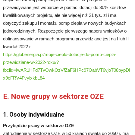
przewidywane jest wsparcie w postaci dotacji do 30% kosztów
kwalifikowanych projektu, ale nie więcej niż 21 tys. zł i ma
dotyczyć zakupu i montażu pomp ciepła w nowych budynkach
jednorodzinnych. Rozpoczęcie pierwszego naboru wniosków o
dofinansowanie w ramach programu przewidziane jest na I lub II
kwartał 2022 r.
https://globenergia.pl/moje-cieplo-dotacje-do-pomp-ciepla-
przewidziane-w-2022-roku/?
fbclid=IwAR1HFd7TvOwkOzVfZaF6HPc97OabVT6vjoT08bypDI
x9eFRV4FvylxkbL84
E. Nowe grupy w sektorze OZE
1. Osoby indywidualne
Przybędzie pracy w sektorze OZE
Zatrudnienie w sektorze OZE w 50 krajach świata do 2050 r. ma