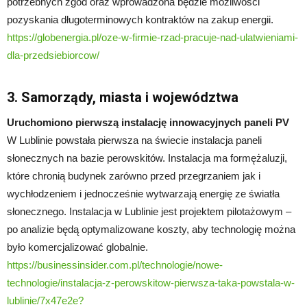
potrzebnych zgód oraz wprowadzona będzie możliwości
pozyskania długoterminowych kontraktów na zakup energii.
https://globenergia.pl/oze-w-firmie-rzad-pracuje-nad-ulatwieniami-
dla-przedsiebiorcow/
3. Samorządy, miasta i województwa
Uruchomiono pierwszą instalację innowacyjnych paneli PV
W Lublinie powstała pierwsza na świecie instalacja paneli
słonecznych na bazie perowskitów. Instalacja ma formężaluzji,
które chronią budynek zarówno przed przegrzaniem jak i
wychłodzeniem i jednocześnie wytwarzają energię ze światła
słonecznego. Instalacja w Lublinie jest projektem pilotażowym –
po analizie będą optymalizowane koszty, aby technologię można
było komercjalizować globalnie.
https://businessinsider.com.pl/technologie/nowe-
technologie/instalacja-z-perowskitow-pierwsza-taka-powstala-w-
lublinie/7x47e2e?