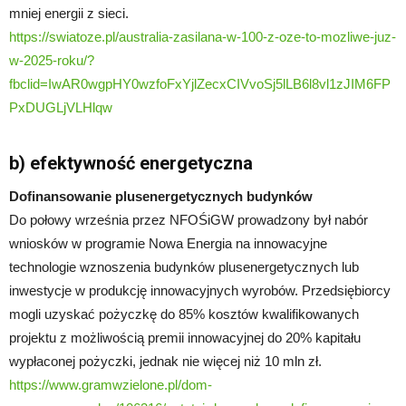
mniej energii z sieci.
https://swiatoze.pl/australia-zasilana-w-100-z-oze-to-mozliwe-juz-
w-2025-roku/?
fbclid=IwAR0wgpHY0wzfoFxYjlZecxCIVvoSj5lLB6l8vl1zJIM6FP
PxDUGLjVLHlqw
b) efektywność energetyczna
Dofinansowanie plusenergetycznych budynków
Do połowy września przez NFOŚiGW prowadzony był nabór
wniosków w programie Nowa Energia na innowacyjne
technologie wznoszenia budynków plusenergetycznych lub
inwestycje w produkcję innowacyjnych wyrobów. Przedsiębiorcy
mogli uzyskać pożyczkę do 85% kosztów kwalifikowanych
projektu z możliwością premii innowacyjnej do 20% kapitału
wypłaconej pożyczki, jednak nie więcej niż 10 mln zł.
https://www.gramwzielone.pl/dom-