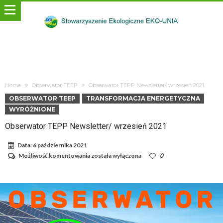
Home
Obserwator TEEP
Obserwator TEPP Newsletter/ wrzesień 2021
OBSERWATOR TEEP
TRANSFORMACJA ENERGETYCZNA
WYRÓŻNIONE
Obserwator TEPP Newsletter/ wrzesień 2021
Data:
6 października 2021
Obserwator
Możliwość komentowania
została wyłączona
0
TEPP
Newsletter/
wrzesień
2021