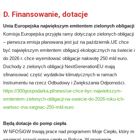
D. Finansowanie, dotacje
Unia Europejska największym emitentem zielonych obligacji
Komisja Europejska przyjęła ramy dotyczące zielonych obligacji
– pierwsza emisja planowana jest już na październik.UE chce
być największym emitentem obligacji ekologicznych na świecie i
do 2026 r. chce wyemitować obligacje nakwotę 250 mld euro.
Dochody z zielonych obligacji NextGenerationEU mają
sfinansować część wydatków klimatycznych w ramach
Instrumentu na rzecz Odbudowy i Zwiększania Odporności.
https://300gospodarka.pl/news/ue-chce-byc-najwiekszym-
emitentem-zielonych-obligacji-na-swiecie-do-2026-roku-ich-
wartosc-ma-siegnac-250-mld-euro
Będą dotacje do pomp ciepła
W NFOŚiGW trwają prace nad programem Moje Ciepło, który m
wspierać rozwój pomp ciepła w Polsce. W programie