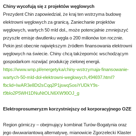
Chiny wycofują się z projektów węglowych
Prezydent Chin zapowiedział, że kraj ten wstrzyma budowę
elektrowni węglowych za granicą. Zaniechanie projektów
węglowych, wartych 50 mld dol., może potencjalnie zmniejszyć
przyszłe emisje dwutlenku węgla o 200 milionów ton rocznie.
Pekin jest obecnie największym źródłem finansowania elektrowni
węglowych na świecie. Chiny chcą takżepomóc wschodzącym
gospodarkom rozwijać produkcję zielonej energii.
https://www.wnp.pl/energetyka/chiny-wstrzymaja-finansowanie-
wartych-50-mld-dol-elektrowni-weglowych,494697.html?
fbclid=IwAR3e8Dt2sCqq2P1jswqSosiYUDkY9s-
t9bIo2P5WH1DNuNtOLN6XW90OJ_g
Elektroprosumeryzm korzystniejszy od korporacyjnego OZE
Region górniczy – obejmujący kombinat Turów-Bogatynia oraz
jego dwuwariantową alternatywę, mianowicie Zgorzelecki Klaster