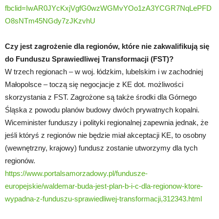
fbclid=IwAR0JYcKxjVgfG0wzWGMvYOo1zA3YCGR7NqLePFD
O8sNTm45NGdy7zJKzvhU
Czy jest zagrożenie dla regionów, które nie zakwalifikują się
do Funduszu Sprawiedliwej Transformacji (FST)?
W trzech regionach – w woj. łódzkim, lubelskim i w zachodniej
Małopolsce – toczą się negocjacje z KE dot. możliwości
skorzystania z FST. Zagrożone są także środki dla Górnego
Śląska z powodu planów budowy dwóch prywatnych kopalni.
Wiceminister funduszy i polityki regionalnej zapewnia jednak, że
jeśli któryś z regionów nie będzie miał akceptacji KE, to osobny
(wewnętrzny, krajowy) fundusz zostanie utworzymy dla tych
regionów.
https://www.portalsamorzadowy.pl/fundusze-
europejskie/waldemar-buda-jest-plan-b-i-c-dla-regionow-ktore-
wypadna-z-funduszu-sprawiedliwej-transformacji,312343.html