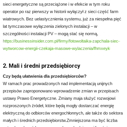
sieci energetyczne są przeciążone i w efekcie w tym roku
operator po raz pierwszy w historii wyłączył z sieci część farm
wiatrowych. Bez uelastycznienia systemu, już za niespełna pięć
lat tymczasowe wyłączenia zielonych instalacji – w
szczególności instalacji PV – mogą stać się normą,
https://businessinsider.com.pl/firmy/fotowoltaika-zapchala-siec-
wytworcow-energii-czekaja-masowe-wylaczenia/fhmxeyk
2. Mali i średni przedsiębiorcy
Czy będą ułatwienia dla przedsiębiorców?
W ramach prac prowadzonych nad implementacją unijnych
przepisów zaproponowano wprowadzenie zmian w przepisach
ustawy Prawo Energetyczne. Zmiany maja służyć rozwojowi
rozproszonych źródeł, które będą mogły dostarczać energię
elektryczną do odbiorców energochłonnych, ale także do sektora
małych i średnich przedsiębiorstw.Zmniejszona ma być liczba