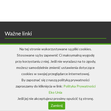
Ważne linki
Polityka prywatności
Na tej stronie wykorzystywane są pliki cookies.
Stosowane są by zapewnić Ci maksymalną wygodę
Dane stowarzyszenia
przy korzystaniu z niej. Jeśli nie wyrażasz na to zgody,
możesz samodzielnie zmienić ustawienia dotyczące
Stowarzyszenie Ekologiczne EKO-UNIA
cookies w swojej przeglądarce internetowej.
ul. Białoskórnicza 26, 50-134 Wrocław
By zapoznać się z naszą polityką prywatności
Numer konta: 02 1050 1575 1000 0023 2636 8848
zapraszamy do kliknięcia w link:
Polityka Prywatności
Eko Unia
Jeśli jej nie akceptujesz prosimy opuścić tą stronę.
1,5% dla Stowarzyszenia
Ekologicznego EKO-UNIA
Zamknij