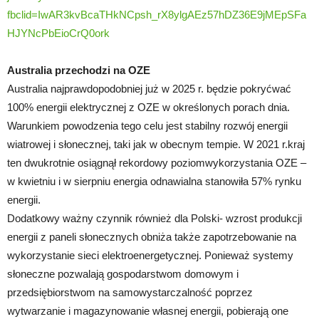
fbclid=IwAR3kvBcaTHkNCpsh_rX8ylgAEz57hDZ36E9jMEpSFa
HJYNcPbEioCrQ0ork
Australia przechodzi na OZE
Australia najprawdopodobniej już w 2025 r. będzie pokryćwać
100% energii elektrycznej z OZE w określonych porach dnia.
Warunkiem powodzenia tego celu jest stabilny rozwój energii
wiatrowej i słonecznej, taki jak w obecnym tempie. W 2021 r.kraj
ten dwukrotnie osiągnął rekordowy poziom ​​wykorzystania OZE –
w kwietniu i w sierpniu energia odnawialna stanowiła 57% rynku
energii.
Dodatkowy ważny czynnik również dla Polski- wzrost produkcji
energii z paneli słonecznych obniża także zapotrzebowanie na
wykorzystanie sieci elektroenergetycznej. Ponieważ systemy
słoneczne pozwalają gospodarstwom domowym i
przedsiębiorstwom na samowystarczalność poprzez
wytwarzanie i magazynowanie własnej energii, pobierają one