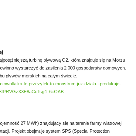
ej
jpotężniejszą turbinę pływową O2, która znajduje się na Morzu
winno wystarczyć do zasilenia 2 000 gospodarstw domowych.
obu pływów morskich na całym świecie.
woltaika-to-przezytek-to-monstrum-juz-dziala-i-produkuje-
iUt8fPRVGzX3E8aCcTsg4_6cOAB-
ojemność 27 MWh) znajdujący się na terenie farmy wiatrowej
atacji. Projekt obejmuje system SPS (Special Protection