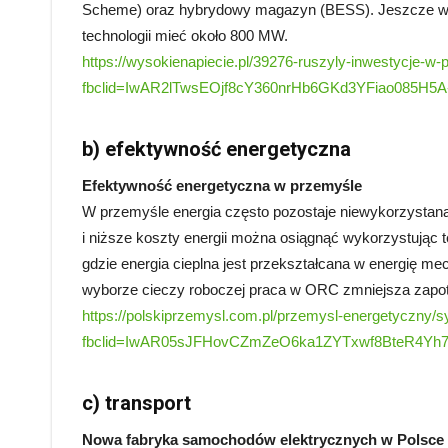
Scheme) oraz hybrydowy magazyn (BESS). Jeszcze więk
technologii mieć około 800 MW.
https://wysokienapiecie.pl/39276-ruszyly-inwestycje-w-
fbclid=IwAR2lTwsEOjf8cY360nrHb6GKd3YFiao085H5
b) efektywność energetyczna
Efektywność energetyczna w przemyśle
W przemyśle energia często pozostaje niewykorzystana
i niższe koszty energii można osiągnąć wykorzystując
gdzie energia cieplna jest przekształcana w energię me
wyborze cieczy roboczej praca w ORC zmniejsza zapot
https://polskiprzemysl.com.pl/przemysl-energetyczny/s
fbclid=IwAR05sJFHovCZmZeO6ka1ZYTxwf8BteR4Y
c) transport
Nowa fabryka samochodów elektrycznych w Polsce