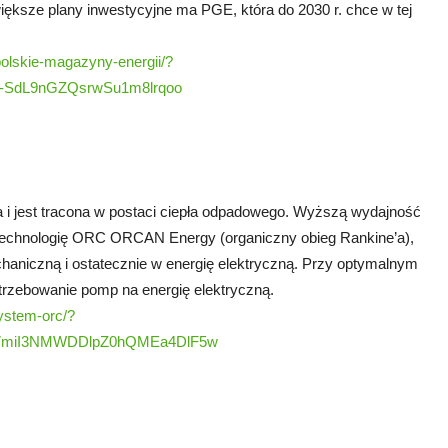
sze plany inwestycyjne ma PGE, która do 2030 r. chce w tej
polskie-magazyny-energii/?
A-SdL9nGZQsrwSu1m8lrqoo
 i jest tracona w postaci ciepła odpadowego. Wyższą wydajność
 technologię ORC ORCAN Energy (organiczny obieg Rankine’a),
chaniczną i ostatecznie w energię elektryczną. Przy optymalnym
rzebowanie pomp na energię elektryczną.
ystem-orc/?
h7miI3NMWDDlpZ0hQMEa4DlF5w