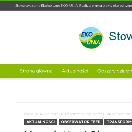
Stowarzyszenie Ekologiczne EKO-UNIA. Realizujemy projekty ekologiczne 
Strona główna
Aktualności
Obszary działan
Home
Aktualności
Newsletter/ Obserwator TEPP sierpień 2021
AKTUALNOŚCI
OBSERWATOR TEEP
TRANSFORM