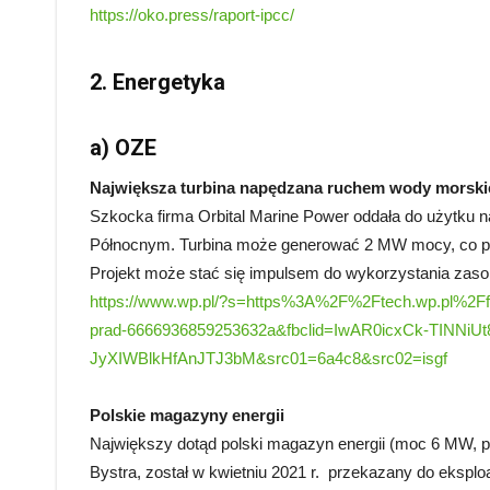
https://oko.press/raport-ipcc/
2. Energetyka
a) OZE
Największa turbina napędzana ruchem wody morski
Szkocka firma Orbital Marine Power oddała do użytku na
Północnym. Turbina może generować 2 MW mocy, co po
Projekt może stać się impulsem do wykorzystania zas
https://www.wp.pl/?s=https%3A%2F%2Ftech.wp.pl%2Ffoto
prad-6666936859253632a&fbclid=IwAR0icxCk-TINN
JyXIWBlkHfAnJTJ3bM&src01=6a4c8&src02=isgf
Polskie magazyny energii
Największy dotąd polski magazyn energii (moc 6 MW, p
Bystra, został w kwietniu 2021 r. przekazany do eksplo