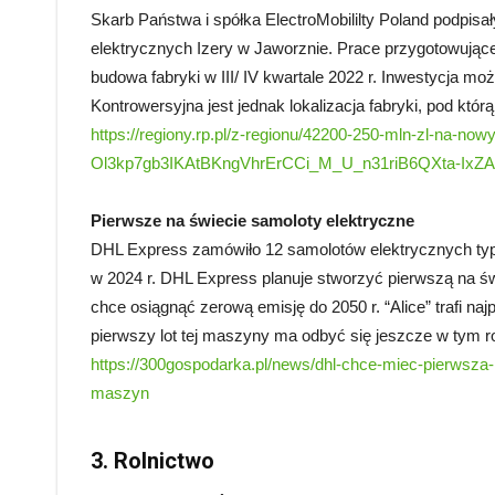
Skarb Państwa i spółka ElectroMobililty Poland podpi
elektrycznych Izery w Jaworznie. Prace przygotowujące
budowa fabryki w III/ IV kwartale 2022 r. Inwestycja mo
Kontrowersyjna jest jednak lokalizacja fabryki, pod któ
https://regiony.rp.pl/z-regionu/42200-250-mln-zl-na-now
Ol3kp7gb3IKAtBKngVhrErCCi_M_U_n31riB6QXta-IxZA
Pierwsze na świecie samoloty elektryczne
DHL Express zamówiło 12 samolotów elektrycznych typu 
w 2024 r. DHL Express planuje stworzyć pierwszą na św
chce osiągnąć zerową emisję do 2050 r. “Alice” trafi naj
pierwszy lot tej maszyny ma odbyć się jeszcze w tym r
https://300gospodarka.pl/news/dhl-chce-miec-pierwsza
maszyn
3. Rolnictwo