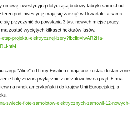
sały umowę inwestycyjną dotyczącą budowy fabryki samochód
 teren pod inwestycję mają się zacząć w I kwartale, a sama
że się przyczynić do powstania 3 tys. nowych miejsc pracy.
rą ma zostać wyciętych kilkaset hektarów lasów.
y-etap-projektu-elektrycznej-izery?fbclid=IwAR2Ha-
RLi-htM
cargo “Alice” od firmy Eviation i mają one zostać dostarczone
iecie flotę złożoną wyłącznie z odrzutowców na prąd. Firma
pierw na rynek amerykański i do krajów Unii Europejskiej, a
oku.
-na-swiecie-flote-samolotow-elektrycznych-zamowil-12-nowych-