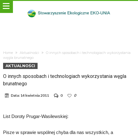
Home
Aktualności
O innych sposobach i technologiach wykorzystania
węgla brunatnego
AKTUALNOŚCI
O innych sposobach i technologiach wykorzystania węgla
brunatnego
Data:
14 kwietnia 2011
0
0
List Doroty Prugar-Wasilewskiej:
Pisze w sprawie wspólnej chyba dla nas wszystkich, a