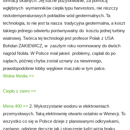
formacji skalnych. Jej suche pozyskiwanie, za pomocą
wgłębnych wymienników ciepła typu harvestors, nie niszczy
niskotemperaturowych pokładów wód geotermalnych. Ta
technologia, to nie jest ta nasza tradycyjna geotermalna, a koszt
takiego jednego odwiertu porównywalny do kosztu jednej turbiny
wiatrowej. Twórca tej technologii jest profesor Polak z USA
Bohdan ŻAKIEWICZ, w zaszłym roku nominowany do dwóch
nagród Nobla. W Polsce miał jakieś problemy, ciądali do po
sądach, później chyba został uznany za niewinnego,
prawdopodobnie lobby węglowe maczało w tym palce.
Wolne Media >>
Ciepło z ziemi >>
Mena 400 >>
2. Wykorzystanie wodoru w elektrowniach
przemysłowych. Taką elektrownię otwarto ostatnio w Wenecji. To
wszystko co się w Polsce dzieje z planowanymi odkrywkami,
zarówno odgórne decyzje jak i straszenie ludzi wizją braku