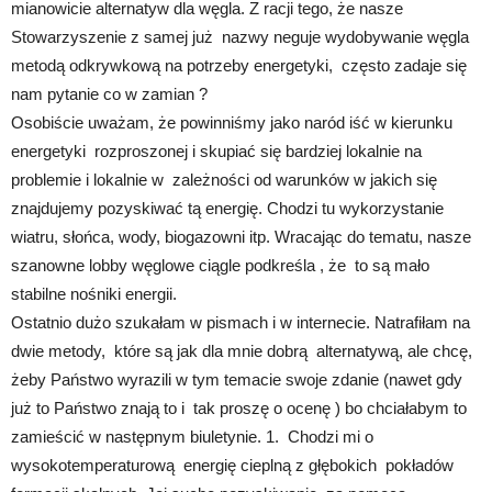
mianowicie alternatyw dla węgla. Z racji tego, że nasze
Stowarzyszenie z samej już nazwy neguje wydobywanie węgla
metodą odkrywkową na potrzeby energetyki, często zadaje się
nam pytanie co w zamian ?
Osobiście uważam, że powinniśmy jako naród iść w kierunku
energetyki rozproszonej i skupiać się bardziej lokalnie na
problemie i lokalnie w zależności od warunków w jakich się
znajdujemy pozyskiwać tą energię. Chodzi tu wykorzystanie
wiatru, słońca, wody, biogazowni itp.
Wracając do tematu, nasze
szanowne lobby węglowe ciągle podkreśla , że to są mało
stabilne nośniki energii.
Ostatnio dużo szukałam w pismach i w internecie. Natrafiłam na
dwie metody, które są jak dla mnie dobrą alternatywą, ale chcę,
żeby Państwo wyrazili w tym temacie swoje zdanie (nawet gdy
już to Państwo znają to i tak proszę o ocenę ) bo chciałabym to
zamieścić w następnym biuletynie. 1. Chodzi mi o
wysokotemperaturową energię cieplną z głębokich pokładów