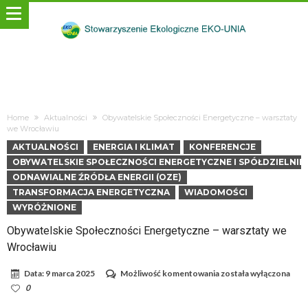
Home
Aktualności
Obywatelskie Społeczności Energetyczne – warsztaty
we Wrocławiu
AKTUALNOŚCI
ENERGIA I KLIMAT
KONFERENCJE
OBYWATELSKIE SPOŁECZNOŚCI ENERGETYCZNE I SPÓŁDZIELNIE
ODNAWIALNE ŹRÓDŁA ENERGII (OZE)
TRANSFORMACJA ENERGETYCZNA
WIADOMOŚCI
WYRÓŻNIONE
Obywatelskie Społeczności Energetyczne – warsztaty we
Wrocławiu
Obywatelskie
Data:
9 marca 2025
Możliwość komentowania
została wyłączona
Społeczności
0
Energetyczne
–