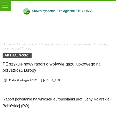
Home
Aktualności
PE szykuje nowy raport o wpływie gazu łupkowego
na przyszłość Europy
AKTUALNOŚCI
PE szykuje nowy raport o wpływie gazu łupkowego na
przyszłość Europy
Data:
8 lutego 2012
0
0
Raport powstanie na wniosek europosłanki prof. Leny Kolarskiej-
Bobińskiej (PO).