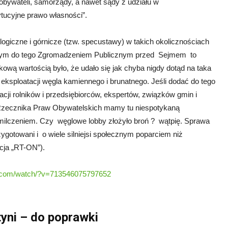
 obywateli, samorządy, a nawet sądy z udziału w
ucyjne prawo własności”.
ogiczne i górnicze (tzw. specustawy) w takich okolicznościach
nym do tego Zgromadzeniem Publicznym przed Sejmem to
wą wartością było, że udało się jak chyba nigdy dotąd na taka
eksploatacji węgla kamiennego i brunatnego. Jeśli dodać do tego
ji rolników i przedsiębiorców, ekspertów, związków gmin i
Rzecznika Praw Obywatelskich mamy tu niespotykaną
 milczeniem. Czy węglowe lobby złożyło broń ? wątpię. Sprawa
ygotowani i o wiele silniejsi społecznym poparciem niż
cja „RT-ON”).
k.com/watch/?v=713546075797652
yni – do poprawki