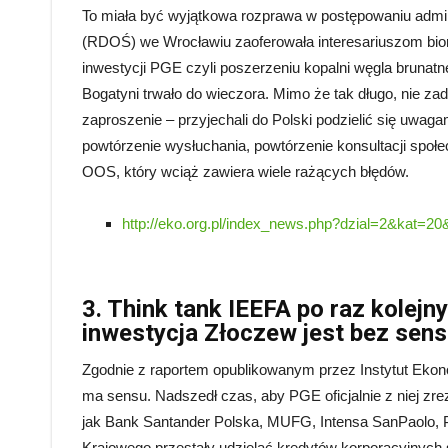
To miała być wyjątkowa rozprawa w postępowaniu admi
(RDOŚ) we Wrocławiu zaoferowała interesariuszom bior
inwestycji PGE czyli poszerzeniu kopalni węgla brunat
Bogatyni trwało do wieczora. Mimo że tak długo, nie z
zaproszenie – przyjechali do Polski podzielić się uwag
powtórzenie wysłuchania, powtórzenie konsultacji społe
OOS, który wciąż zawiera wiele rażących błędów.
http://eko.org.pl/index_news.php?dzial=2&kat=20
3. Think tank IEEFA po raz kolej
inwestycja Złoczew jest bez sen
Zgodnie z raportem opublikowanym przez Instytut Ekono
ma sensu. Nadszedł czas, aby PGE oficjalnie z niej zre
jak Bank Santander Polska, MUFG, Intensa SanPaolo,
Krajowego przestały udzielać kredytów korporacyjnych 