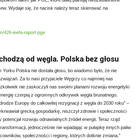
w. Wydaje się, że nacisk należy teraz skierować na
m/426-ieefa-raport-pge
dchodzą od węgla. Polska bez głosu
Yorku Polska nie dostała głosu, bo wiadomo było, że nie
związań. Za to nasi przyjaciele Węgrzy co najmniej nas
aczkolwiek nie zaskoczyli nas swoimi planami rozwoju energetyki
ą energię czerpią z ogromnych odkrywek węgla brunatnego.
drodze Europy do całkowitej rezygnacji z węgla do 2030 roku” –
krwawiał grecką gospodarkę, niszczył zdrowie i społeczności
y potencjał rozwoju odnawialnych źródeł energii. Teraz rząd
ransformacji, jednocześnie nie wpadając w pułapkę innych paliw
acowników, społeczności i regiony, których dotknie zmiana.”