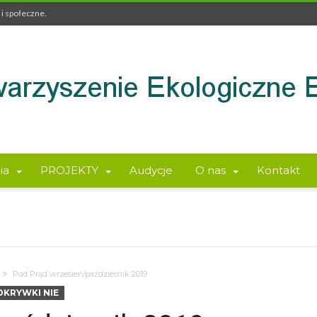
i społeczne.
ia
PROJEKTY
Audycje
O nas
Kontakt
Pod Prąd wrzesień/październik 2019
DKRYWKI NIE