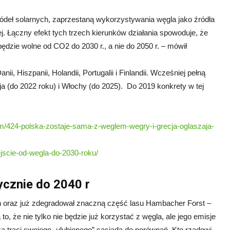
ródeł solarnych, zaprzestaną wykorzystywania węgla jako źródła
ej. Łączny efekt tych trzech kierunków działania spowoduje, że
ędzie wolne od CO2 do 2030 r., a nie do 2050 r. – mówił
, Hiszpanii, Holandii, Portugalii i Finlandii. Wcześniej pełną
a (do 2022 roku) i Włochy (do 2025). Do 2019 konkrety w tej
tem/424-polska-zostaje-sama-z-weglem-wegry-i-grecja-oglaszaja-
ejscie-od-wegla-do-2030-roku/
ycznie do 2040 r
h oraz już zdegradował znaczną część lasu Hambacher Forst –
o, że nie tylko nie będzie już korzystać z węgla, ale jego emisje
 traci swojego „ulubionego” sąsiada do porównań. Kto rządowi