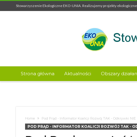
Stowarzyszenie Ekologiczne EKO-UNIA. Realizujemy projekty ekologiczne 
Strona główna
Aktualności
Obszary działan
Home
Pod Prąd - Informator Koalicji Rozwój TAK - Odkrywki NIE
POD PRĄD - INFORMATOR KOALICJI ROZWÓJ TAK - O