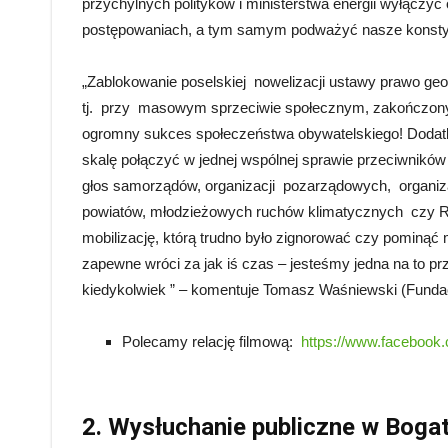
przychylnych polityków i ministerstwa energii wyłączyć
postępowaniach, a tym samym podważyć nasze konstyt
„Zablokowanie poselskiej nowelizacji ustawy prawo geol
tj. przy masowym sprzeciwie społecznym, zakończo
ogromny sukces społeczeństwa obywatelskiego! Dodatko
skalę połączyć w jednej wspólnej sprawie przeciwników 
głos samorządów, organizacji pozarządowych, organizac
powiatów, młodzieżowych ruchów klimatycznych czy 
mobilizację, którą trudno było zignorować czy pominąć
zapewne wróci za jak iś czas – jesteśmy jedna na to prz
kiedykolwiek ” – komentuje Tomasz Waśniewski (Funda
Polecamy relację filmową:
https://www.faceboo
2. Wysłuchanie publiczne w Bogat