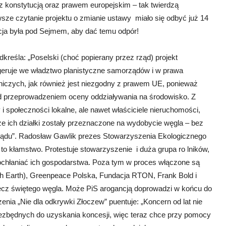
z konstytucją oraz prawem europejskim – tak twierdzą
sze czytanie projektu o zmianie ustawy miało się odbyć już 14
icja była pod Sejmem, aby dać temu odpór!
kreśla: „Poselski (choć popierany przez rząd) projekt
ngeruje we władztwo planistyczne samorządów i w prawa
niczych, jak również jest niezgodny z prawem UE, ponieważ
ed przeprowadzeniem oceny oddziaływania na środowisko. Z
i społeczności lokalne, ale nawet właściciele nieruchomości,
że ich działki zostały przeznaczone na wydobycie węgla – bez
li sądu”. Radosław Gawlik prezes Stowarzyszenia Ekologicznego
to kłamstwo. Protestuje stowarzyszenie i duża grupa ro lników,
pochłaniać ich gospodarstwa. Poza tym w proces włączone są
nth Earth), Greenpeace Polska, Fundacja RTON, Frank Bold i
ecz świętego węgla. Może PiS arogancją doprowadzi w końcu do
enia „Nie dla odkrywki Złoczew” puentuje: „Koncern od lat nie
zbędnych do uzyskania koncesji, więc teraz chce przy pomocy