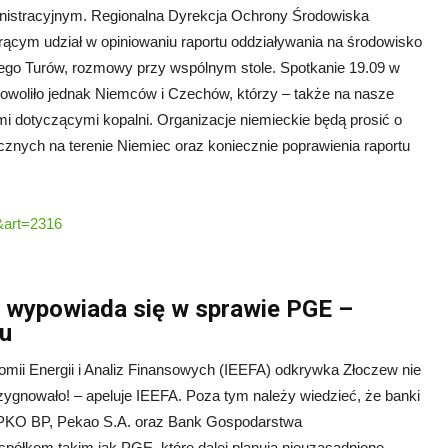
nistracyjnym. Regionalna Dyrekcja Ochrony Środowiska
ącym udział w opiniowaniu raportu oddziaływania na środowisko
nego Turów, rozmowy przy wspólnym stole. Spotkanie 19.09 w
adowoliło jednak Niemców i Czechów, którzy – także na nasze
ami dotyczącymi kopalni. Organizacje niemieckie będą prosić o
cznych na terenie Niemiec oraz koniecznie poprawienia raportu
&art=2316
ny wypowiada się w sprawie PGE –
su
mii Energii i Analiz Finansowych (IEEFA) odkrywka Złoczew nie
zygnowało! – apeluje IEEFA. Poza tym należy wiedzieć, że banki
 PKO BP, Pekao S.A. oraz Bank Gospodarstwa
spółkom takim jak PGE, które dalej planują nieuzasadnione