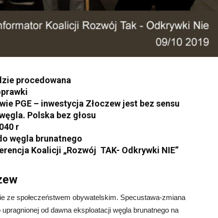
ędzie procedowana
oprawki
awie PGE – inwestycja Złoczew jest bez sensu
węgla. Polska bez głosu
040 r
do węgla brunatnego
erencja Koalicji „Rozwój TAK- Odkrywki NIE”
czew
arcie ze społeczeństwem obywatelskim. Specustawa-zmiana
 upragnionej od dawna eksploatacji węgla brunatnego na