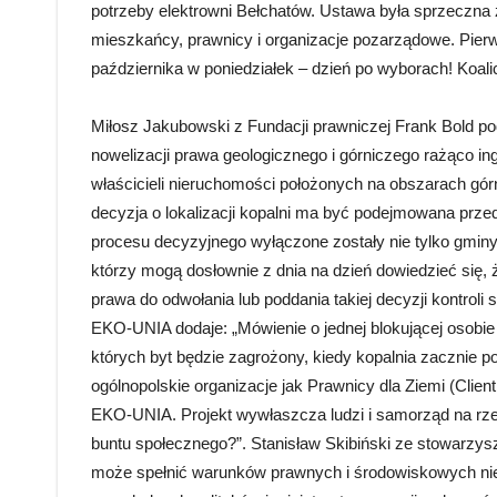
potrzeby elektrowni Bełchatów. Ustawa była sprzeczna 
mieszkańcy, prawnicy i organizacje pozarządowe. Pierw
października w poniedziałek – dzień po wyborach! Koal
Miłosz Jakubowski z Fundacji prawniczej Frank Bold pod
nowelizacji prawa geologicznego i górniczego rażąco i
właścicieli nieruchomości położonych na obszarach gór
decyzja o lokalizacji kopalni ma być podejmowana prz
procesu decyzyjnego wyłączone zostały nie tylko gminy 
którzy mogą dosłownie z dnia na dzień dowiedzieć się, 
prawa do odwołania lub poddania takiej decyzji kontro
EKO-UNIA dodaje: „Mówienie o jednej blokującej osobie 
których byt będzie zagrożony, kiedy kopalnia zacznie 
ogólnopolskie organizacje jak Prawnicy dla Ziemi (Clie
EKO-UNIA. Projekt wywłaszcza ludzi i samorząd na rz
buntu społecznego?”. Stanisław Skibiński ze stowarzysz
może spełnić warunków prawnych i środowiskowych nie