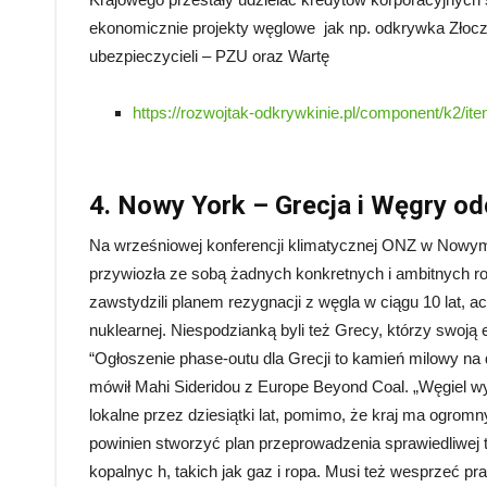
ekonomicznie projekty węglowe jak np. odkrywka Złocze
ubezpieczycieli – PZU oraz Wartę
https://rozwojtak-odkrywkinie.pl/component/k2/ite
4. Nowy York – Grecja i Węgry o
Na wrześniowej konferencji klimatycznej ONZ w Nowym 
przywiozła ze sobą żadnych konkretnych i ambitnych ro
zawstydzili planem rezygnacji z węgla w ciągu 10 lat, 
nuklearnej. Niespodzianką byli też Grecy, którzy swoj
“Ogłoszenie phase-outu dla Grecji to kamień milowy na 
mówił Mahi Sideridou z Europe Beyond Coal. „Węgiel wy
lokalne przez dziesiątki lat, pomimo, że kraj ma ogromn
powinien stworzyć plan przeprowadzenia sprawiedliwej t
kopalnyc h, takich jak gaz i ropa. Musi też wesprzeć pr