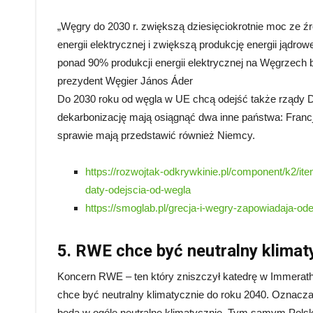
„Węgry do 2030 r. zwiększą dziesięciokrotnie moc ze ź
energii elektrycznej i zwiększą produkcję energii jądrow
ponad 90% produkcji energii elektrycznej na Węgrzech b
prezydent Węgier János Áder
Do 2030 roku od węgla w UE chcą odejść także rządy Danii
dekarbonizację mają osiągnąć dwa inne państwa: Francj
sprawie mają przedstawić również Niemcy.
https://rozwojtak-odkrywkinie.pl/component/k2/i
daty-odejscia-od-wegla
https://smoglab.pl/grecja-i-wegry-zapowiadaja-od
5. RWE chce być neutralny klimat
Koncern RWE – ten który zniszczył katedrę w Immerat
chce być neutralny klimatycznie do roku 2040. Oznacza t
będą w ogóle neutralne klimatycznie. Tym samym Polska