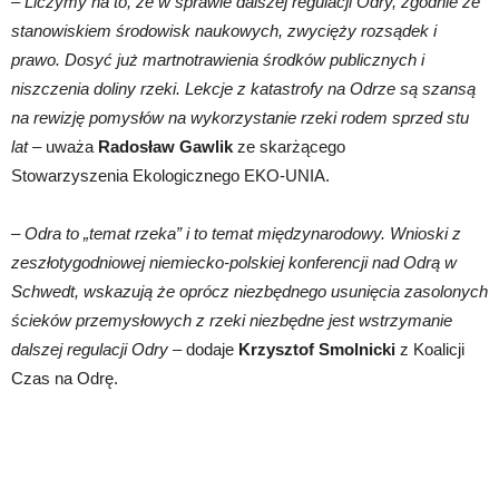
–
Liczymy na to, że w sprawie dalszej regulacji Odry, zgodnie ze
stanowiskiem środowisk naukowych, zwycięży rozsądek i
prawo. Dosyć już martnotrawienia środków publicznych i
niszczenia doliny rzeki. Lekcje z katastrofy na Odrze są szansą
na rewizję pomysłów na wykorzystanie rzeki rodem sprzed stu
lat
– uważa
Radosław Gawlik
ze skarżącego
Stowarzyszenia Ekologicznego EKO-UNIA.
–
Odra to „temat rzeka” i to temat międzynarodowy. Wnioski z
zeszłotygodniowej niemiecko-polskiej konferencji nad Odrą w
Schwedt, wskazują że oprócz niezbędnego usunięcia zasolonych
ścieków przemysłowych z rzeki niezbędne jest wstrzymanie
dalszej regulacji Odry
– dodaje
Krzysztof Smolnicki
z Koalicji
Czas na Odrę.