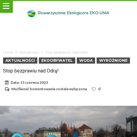
Home
Aktualności
Stop bezprawiu nad Odrą!
AKTUALNOŚCI
EKOOBYWATEL
WODA
WYRÓŻNIONE
Stop bezprawiu nad Odrą!
Data:
15 czerwca 2023
Stop
Możliwość komentowania
została wyłączona
0
bezprawiu
nad
Odrą!