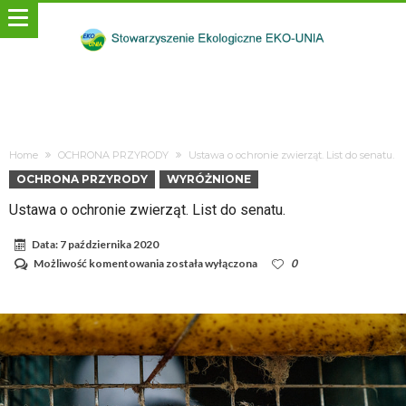
Home
OCHRONA PRZYRODY
Ustawa o ochronie zwierząt. List do senatu.
OCHRONA PRZYRODY
WYRÓŻNIONE
Ustawa o ochronie zwierząt. List do senatu.
Data:
7 października 2020
Ustawa
Możliwość komentowania
została wyłączona
0
o
ochronie
zwierząt.
List
do
senatu.