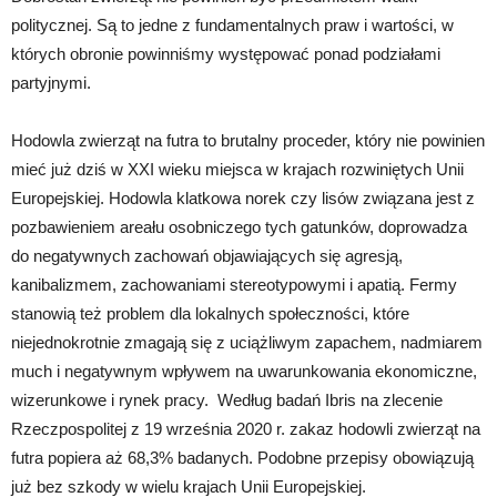
politycznej. Są to jedne z fundamentalnych praw i wartości, w
których obronie powinniśmy występować ponad podziałami
partyjnymi.
Hodowla zwierząt na futra to brutalny proceder, który nie powinien
mieć już dziś w XXI wieku miejsca w krajach rozwiniętych Unii
Europejskiej. Hodowla klatkowa norek czy lisów związana jest z
pozbawieniem areału osobniczego tych gatunków, doprowadza
do negatywnych zachowań objawiających się agresją,
kanibalizmem, zachowaniami stereotypowymi i apatią. Fermy
stanowią też problem dla lokalnych społeczności, które
niejednokrotnie zmagają się z uciążliwym zapachem, nadmiarem
much i negatywnym wpływem na uwarunkowania ekonomiczne,
wizerunkowe i rynek pracy. Według badań Ibris na zlecenie
Rzeczpospolitej z 19 września 2020 r. zakaz hodowli zwierząt na
futra popiera aż 68,3% badanych. Podobne przepisy obowiązują
już bez szkody w wielu krajach Unii Europejskiej.