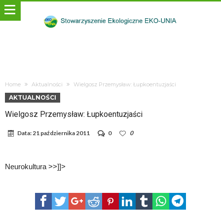
Home
Aktualności
Wielgosz Przemysław: Łupkoentuzjaści
AKTUALNOŚCI
Wielgosz Przemysław: Łupkoentuzjaści
Data:
21 października 2011
0
0
Neurokultura >>]]>