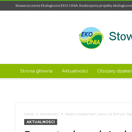
Stowarzyszenie Ekologiczne EKO-UNIA. Realizujemy projekty ekologiczne 
Strona główna
Aktualności
Obszary działan
Home
Aktualności
Raport o kopalniach uranu na Dolnym Slą
AKTUALNOŚCI