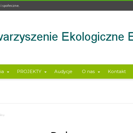
i społeczne.
ia
PROJEKTY
Audycje
O nas
Kontakt
sku