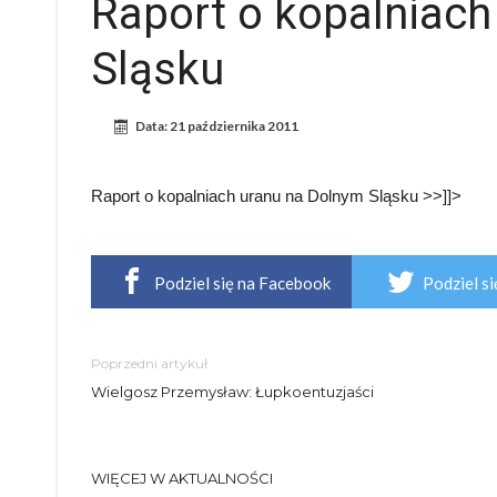
Raport o kopalniach
Sląsku
Data:
21 października 2011
Raport o kopalniach uranu na Dolnym Sląsku >>]]>
Podziel się na Facebook
Podziel si
Poprzedni artykuł
Wielgosz Przemysław: Łupkoentuzjaści
WIĘCEJ W AKTUALNOŚCI