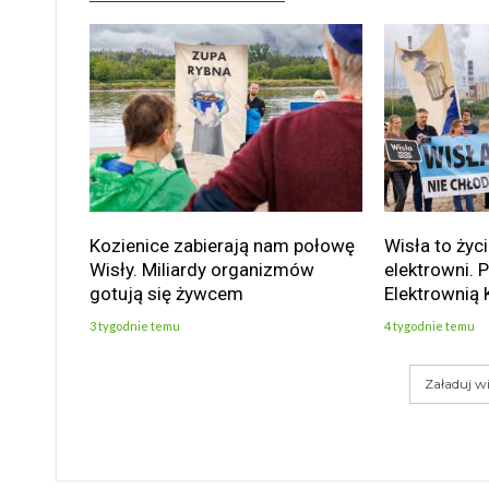
Kozienice zabierają nam połowę
Wisła to życi
Wisły. Miliardy organizmów
elektrowni. 
gotują się żywcem
Elektrownią 
3 tygodnie temu
4 tygodnie temu
Załaduj wi