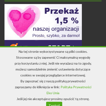
Na tej stronie wykorzystywane są pliki cookies.
Stosowane są by zapewnić Ci maksymalną wygodę
przy korzystaniu z niej. Jeśli nie wyrażasz na to zgody,
Kontakt
możesz samodzielnie zmienić ustawienia dotyczące
cookies w swojej przeglądarce internetowej.
+48 71 344 22 64
By zapoznać się z naszą polityką prywatności
info-ekounia@eko.org.pl
zapraszamy do kliknięcia w link:
Polityka Prywatności
Eko Unia
Jeśli jej nie akceptujesz prosimy opuścić tą stronę.
© Copyright 1994-2022 EkoUnia
Zamknij