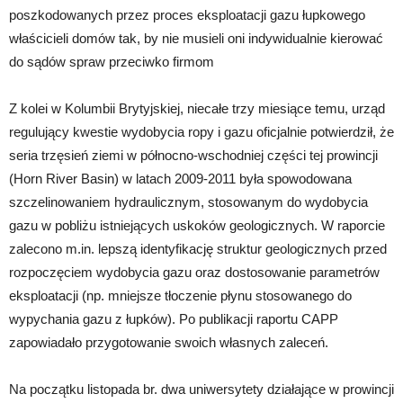
poszkodowanych przez proces eksploatacji gazu łupkowego
właścicieli domów tak, by nie musieli oni indywidualnie kierować
do sądów spraw przeciwko firmom
Z kolei w Kolumbii Brytyjskiej, niecałe trzy miesiące temu, urząd
regulujący kwestie wydobycia ropy i gazu oficjalnie potwierdził, że
seria trzęsień ziemi w północno-wschodniej części tej prowincji
(Horn River Basin) w latach 2009-2011 była spowodowana
szczelinowaniem hydraulicznym, stosowanym do wydobycia
gazu w pobliżu istniejących uskoków geologicznych. W raporcie
zalecono m.in. lepszą identyfikację struktur geologicznych przed
rozpoczęciem wydobycia gazu oraz dostosowanie parametrów
eksploatacji (np. mniejsze tłoczenie płynu stosowanego do
wypychania gazu z łupków). Po publikacji raportu CAPP
zapowiadało przygotowanie swoich własnych zaleceń.
Na początku listopada br. dwa uniwersytety działające w prowincji