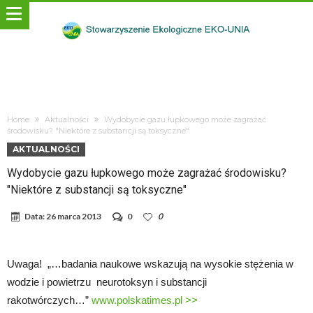
Home
Aktualności
Wydobycie gazu łupkowego może zagrażać
środowisku? "Niektóre z substancji są toksyczne"
AKTUALNOŚCI
Wydobycie gazu łupkowego może zagrażać środowisku?
"Niektóre z substancji są toksyczne"
Data:
26 marca 2013
0
0
Uwaga! „…badania naukowe wskazują na wysokie stężenia w
wodzie i powietrzu neurotoksyn i substancji
rakotwórczych…”
www.polskatimes.pl >>