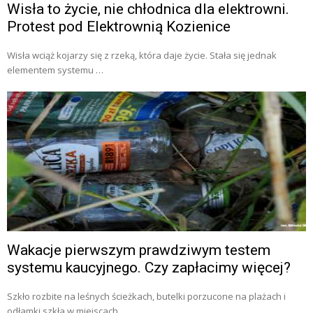
Wisła to życie, nie chłodnica dla elektrowni.
Protest pod Elektrownią Kozienice
Wisła wciąż kojarzy się z rzeką, która daje życie. Stała się jednak
elementem systemu …
Wakacje pierwszym prawdziwym testem
systemu kaucyjnego. Czy zapłacimy więcej?
Szkło rozbite na leśnych ścieżkach, butelki porzucone na plażach i
odłamki szkła w miejscach …