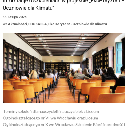
Informacje o szkoleniach w projekcie „EkoHoryzont –
Uczniowie dla Klimatu”
11 lutego 2025
w :
Aktualności
,
EDUKACJA
,
EkoHoryzont - Uczniowie dla Klimatu
Terminy szkoleń dla nauczycieli i nauczycielek z Liceum
Ogólnokształcącego nr VI we Wrocławiu oraz Liceum
Ogólnokształcącego nr X we Wrocławiu Szkolenie Bioróżnorodność i