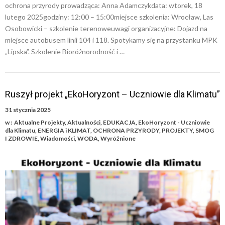
ochrona przyrody prowadząca: Anna Adamczykdata: wtorek, 18
lutego 2025godziny: 12:00 – 15:00miejsce szkolenia: Wrocław, Las
Osobowicki – szkolenie terenoweuwagi organizacyjne: Dojazd na
miejsce autobusem linii 104 i 118. Spotykamy się na przystanku MPK
„Lipska”. Szkolenie Bioróżnorodność i …
Ruszył projekt „EkoHoryzont – Uczniowie dla Klimatu”
31 stycznia 2025
w :
Aktualne Projekty
,
Aktualności
,
EDUKACJA
,
EkoHoryzont - Uczniowie
dla Klimatu
,
ENERGIA i KLIMAT
,
OCHRONA PRZYRODY
,
PROJEKTY
,
SMOG
I ZDROWIE
,
Wiadomości
,
WODA
,
Wyróżnione