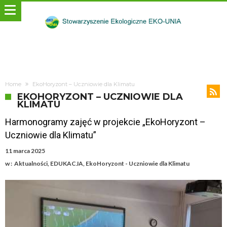
Home
EkoHoryzont – Uczniowie dla Klimatu
EKOHORYZONT – UCZNIOWIE DLA
KLIMATU
Harmonogramy zajęć w projekcie „EkoHoryzont –
Uczniowie dla Klimatu”
11 marca 2025
w :
Aktualności
,
EDUKACJA
,
EkoHoryzont - Uczniowie dla Klimatu