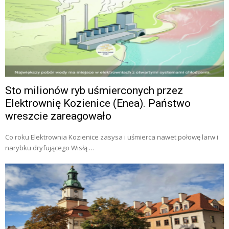
Sto milionów ryb uśmierconych przez
Elektrownię Kozienice (Enea). Państwo
wreszcie zareagowało
Co roku Elektrownia Kozienice zasysa i uśmierca nawet połowę larw i
narybku dryfującego Wisłą …