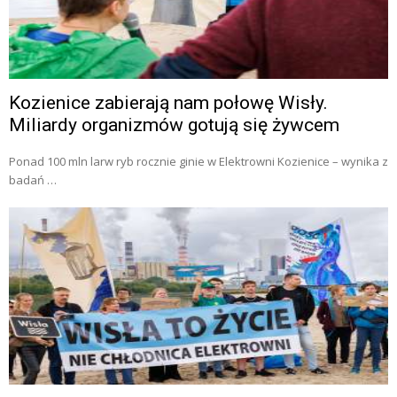
Kozienice zabierają nam połowę Wisły.
Miliardy organizmów gotują się żywcem
Ponad 100 mln larw ryb rocznie ginie w Elektrowni Kozienice – wynika z
badań …