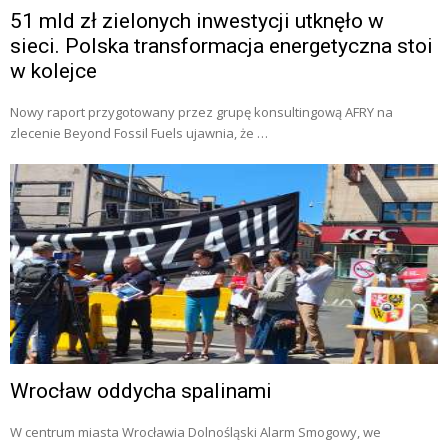
51 mld zł zielonych inwestycji utknęło w
sieci. Polska transformacja energetyczna stoi
w kolejce
Nowy raport przygotowany przez grupę konsultingową AFRY na
zlecenie Beyond Fossil Fuels ujawnia, że …
Wrocław oddycha spalinami
W centrum miasta Wrocławia Dolnośląski Alarm Smogowy, we