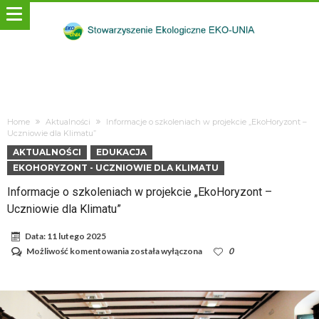
Home
Aktualności
Informacje o szkoleniach w projekcie „EkoHoryzont –
Uczniowie dla Klimatu”
AKTUALNOŚCI
EDUKACJA
EKOHORYZONT - UCZNIOWIE DLA KLIMATU
Informacje o szkoleniach w projekcie „EkoHoryzont –
Uczniowie dla Klimatu”
Data:
11 lutego 2025
Informacje
Możliwość komentowania
została wyłączona
0
o
szkoleniach
w
projekcie
„EkoHoryzont
–