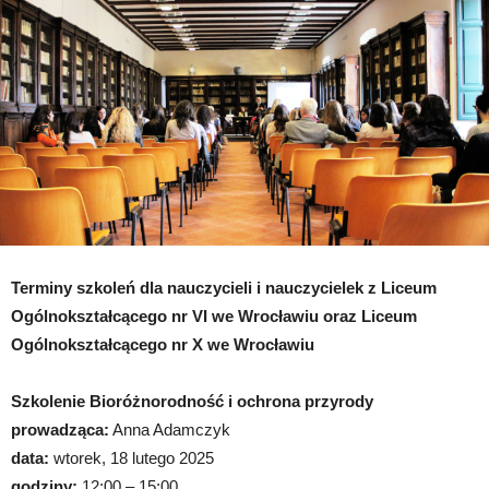
Uczniowie
dla
Klimatu”
Terminy szkoleń dla nauczycieli i nauczycielek z Liceum
Ogólnokształcącego nr VI we Wrocławiu oraz Liceum
Ogólnokształcącego nr X we Wrocławiu
Szkolenie Bioróżnorodność i ochrona przyrody
prowadząca:
Anna Adamczyk
data:
wtorek, 18 lutego 2025
godziny:
12:00 – 15:00