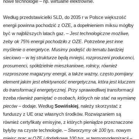
nowe technologie – np. wirtualne elektrownie.
Według przedstawicielki SLD, do 2035 r w Polsce większość
energii powinna pochodzić z OZE, a dopełnieniem miksu mógłby
być w najbliższych latach gaz. –
Jest technologiczne możliwe,
żeby ok 75% energii pochodziło z OZE.
Potrzebne jest inne
myślenie o energetyce. Musimy podejść do tematu bardziej
sieciowo –
w
tej strukturze będą mniejsi, rozproszeni producenci,
prosumenci, spółdzielnie mieszkaniowe, rolnicy, również
rozproszone magazyny energii, a także ważny, często pomijany
element jakim jest efektywność energetyczna, która jest kluczem
do transformacji energetycznej. Przy sprawiedliwej transformacji
trzeba również pamiętać
o osobach, których nie stać na wymianę
pieców –
dodaje. Według
Sowińskiej
, należy skorzystać z
funduszy z UE oraz własnych środków. Rozwiązaniem są
również certyfikaty emisyjne, z których pieniądze przeznaczone
byłyby na czyste technologie.
– Stworzymy ok 100 tys. nowym
miejsc prac w OZE i dodatkowe 100 tys. w termomodernizacji –