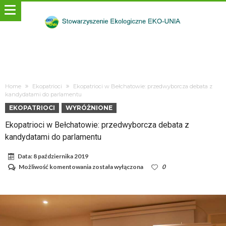
Home
Ekopatrioci
Ekopatrioci w Bełchatowie: przedwyborcza debata z
kandydatami do parlamentu
EKOPATRIOCI
WYRÓŻNIONE
Ekopatrioci w Bełchatowie: przedwyborcza debata z
kandydatami do parlamentu
Data:
8 października 2019
Ekopatrioci
Możliwość komentowania
została wyłączona
0
w
Bełchatowie:
przedwyborcza
debata
z
kandydatami
do