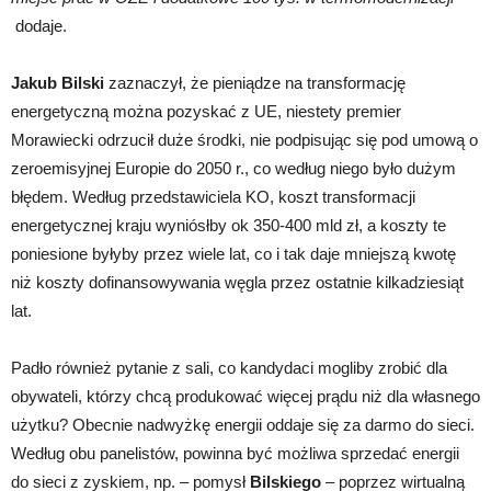
dodaje.
Jakub Bilski
zaznaczył, że pieniądze na transformację
energetyczną można pozyskać z UE, niestety premier
Morawiecki odrzucił duże środki, nie podpisując się pod umową o
zeroemisyjnej Europie do 2050 r., co według niego było dużym
błędem. Według przedstawiciela KO, koszt transformacji
energetycznej kraju wyniósłby ok 350-400 mld zł, a koszty te
poniesione byłyby przez wiele lat, co i tak daje mniejszą kwotę
niż koszty dofinansowywania węgla przez ostatnie kilkadziesiąt
lat.
Padło również pytanie z sali, co kandydaci mogliby zrobić dla
obywateli, którzy chcą produkować więcej prądu niż dla własnego
użytku? Obecnie nadwyżkę energii oddaje się za darmo do sieci.
Według obu panelistów, powinna być możliwa sprzedać energii
do sieci z zyskiem, np. – pomysł
Bilskiego
– poprzez wirtualną