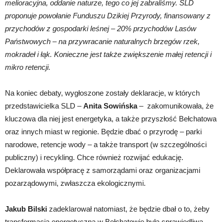
melioracyjna, oddanie naturze, tego co jej zabraliśmy. SLD
proponuje powołanie Funduszu Dzikiej Przyrody, finansowany z
przychodów z gospodarki leśnej – 20% przychodów Lasów
Państwowych – na przywracanie naturalnych brzegów rzek,
mokradeł i łąk. Konieczne jest także zwiększenie małej retencji i
mikro retencji.
Na koniec debaty, wygłoszone zostały deklaracje, w których
przedstawicielka SLD –
Anita Sowińska
– zakomunikowała, że
kluczowa dla niej jest energetyka, a także przyszłość Bełchatowa
oraz innych miast w regionie. Będzie dbać o przyrodę – parki
narodowe, retencje wody – a także transport (w szczególności
publiczny) i recykling. Chce również rozwijać edukację.
Deklarowała współpracę z samorządami oraz organizacjami
pozarządowymi, zwłaszcza ekologicznymi.
Jakub Bilski
zadeklarował natomiast, że będzie dbał o to, żeby
transformacja energetyczna w Bełchatowie była sprawiedliwa.