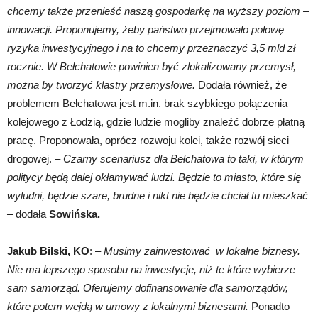
chcemy także przenieść naszą gospodarkę na wyższy poziom –
innowacji. Proponujemy, żeby państwo przejmowało połowę
ryzyka inwestycyjnego i na to chcemy przeznaczyć 3,5 mld zł
rocznie. W Bełchatowie powinien być zlokalizowany przemysł,
można by tworzyć klastry przemysłowe.
Dodała również, że
problemem Bełchatowa jest m.in. brak szybkiego połączenia
kolejowego z Łodzią, gdzie ludzie mogliby znaleźć dobrze płatną
pracę. Proponowała, oprócz rozwoju kolei, także rozwój sieci
drogowej. –
Czarny scenariusz dla Bełchatowa to taki, w którym
politycy będą dalej okłamywać ludzi. Będzie to miasto, które się
wyludni, będzie szare, brudne i nikt nie będzie chciał tu mieszkać
–
dodała
Sowińska.
Jakub Bilski, KO
: –
Musimy zainwestować w lokalne biznesy.
Nie ma lepszego sposobu na inwestycje, niż te które wybierze
sam samorząd. Oferujemy dofinansowanie dla samorządów,
które potem wejdą w umowy z lokalnymi biznesami.
Ponadto