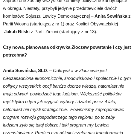
zaproszone zostały wszystkie komitety polityczne kandydujące
w okręgu. Niestety, przybyli jedynie przedstawiciele dwóch
komitetów: Sojuszu Lewicy Demokratycznej –
Anita Sowińska
z
Partii Wiosna (startująca z nr 1) oraz Koalicji Obywatelskiej –
Jakub Bilski
z Partii Zieloni (startujący z nr 13).
Czy nowa, planowana odkrywka Złoczew powstanie i czy jest
potrzebna?
Anita Sowińska, SLD
: –
Odkrywka w Złoczewie jest
nieuzasadniona ekonomicznie, środowiskowo i społecznie i o tym
politycy wszystkich opcji bardzo dobrze wiedzą, natomiast nie
mają odwagi powiedzieć tego ludziom
.
Większość polityków
myśli tylko o tym jak wygrać wybory i działać przez 4 lata,
natomiast nie myśli strategicznie.
Powinniśmy zaproponować
program rozwoju gospodarczego tego regionu, po to żeby
ludziom żyło się tutaj dobrze i taki program my Lewica
przedstawiamy. Prędzej czy później czeka nas transformacja