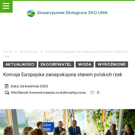
Home
Aktualności
Komisja Europejska zaniepokojona stanem polskich
rzek
AKTUALNOŚCI
EKOOBYWATEL
WODA
WYRÓŻNIONE
Komisja Europejska zaniepokojona stanem polskich rzek
Data:
26 kwietnia 2023
Komisja
Możliwość komentowania
została wyłączona
0
Europejska
zaniepokojona
stanem
polskich
rzek