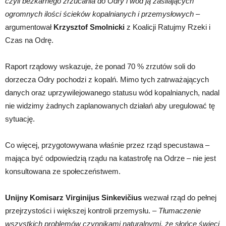
czyli bezkarnego zrzucania do Odry i wód ją zasilających
ogromnych ilości ścieków kopalnianych i przemysłowych
–
argumentował
Krzysztof Smolnicki
z Koalicji Ratujmy Rzeki i
Czas na Odrę.
Raport rządowy wskazuje, że ponad 70 % zrzutów soli do
dorzecza Odry pochodzi z kopalń. Mimo tych zatrważających
danych oraz uprzywilejowanego statusu wód kopalnianych, nadal
nie widzimy żadnych zaplanowanych działań aby uregulować tę
sytuację.
Co więcej, przygotowywana właśnie przez rząd specustawa –
mająca być odpowiedzią rządu na katastrofę na Odrze – nie jest
konsultowana ze społeczeństwem.
Unijny Komisarz Virginijus Sinkevičius
wezwał rząd do pełnej
przejrzystości i większej kontroli przemysłu. –
Tłumaczenie
wszystkich problemów czynnikami naturalnymi, że słońce świeci