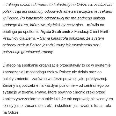
–
Takiego czasu od momentu katastrofy na Odrze nie znalazł ani
polski rząd ani podmioty odpowiedzialne za zarządzenie rzekami
w Polsce. Po katastrofie odrzańskiej nie ma żadnego dialogu,
żadnego forum, które uwzględniałoby nasz głos
– mówiła na
briefingu po spotkaniu
Agata Szafranek
z Fundacji Client Earth
Prawnicy dla Ziemi. –
Sama katastrofa pokazała, że system
ochrony rzek w Polsce jest dziurawy jak szwajcarski ser i
potrzebuje gruntownej zmiany.
Dlatego na spotkaniu organizacje przedstawiły to co w systemie
zarządzania i monitoringu rzek w Polsce nie działa oraz co
należy zmienić – zarówno w sferze prawnej, jak i praktycznej.
Zmiany są potrzebne na każdym poziomie – od centralnego po
sytuacje w terenie. Prawo, które powinno chronić rzeki przed
zanieczyszczeniami ma takie luki, że tak naprawdę nie wiemy co
i kiedy jest zrzucane do rzek – i skutkiem jest właśnie katastrofa
na Odrze.