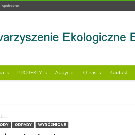
i społeczne.
ia
PROJEKTY
Audycje
O nas
Kontakt
odźcu
RODY
ODPADY
WYRÓŻNIONE