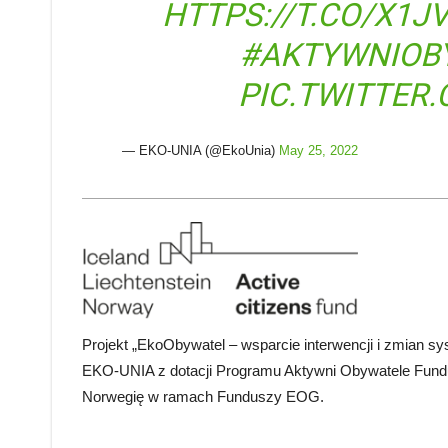
HTTPS://T.CO/X1J
#AKTYWNIOB
PIC.TWITTER
— EKO-UNIA (@EkoUnia)
May 25, 2022
Projekt „EkoObywatel – wsparcie interwencji i zmian s
EKO-UNIA z dotacji Programu Aktywni Obywatele Fundus
Norwegię w ramach Funduszy EOG.