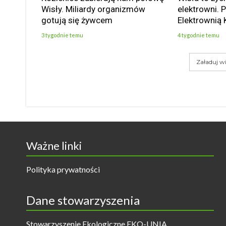
Wisły. Miliardy organizmów
elektrowni. 
gotują się żywcem
Elektrownią 
3 tygodnie temu
4 tygodnie temu
Załaduj wi
Ważne linki
Polityka prywatności
Dane stowarzyszenia
Stowarzyszenie Ekologiczne EKO-UNIA