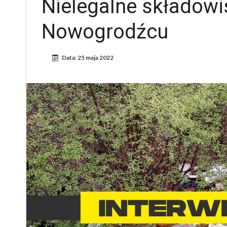
Nielegalne składowi
Nowogrodźcu
Data:
25 maja 2022