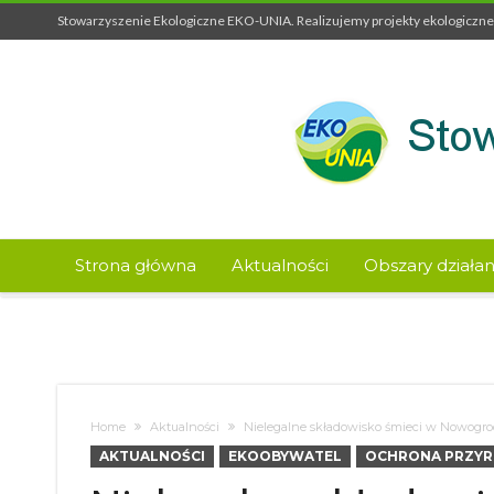
Stowarzyszenie Ekologiczne EKO-UNIA. Realizujemy projekty ekologiczne 
Strona główna
Aktualności
Obszary działan
Home
Aktualności
Nielegalne składowisko śmieci w Nowogr
AKTUALNOŚCI
EKOOBYWATEL
OCHRONA PRZY