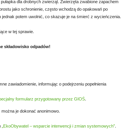
a pułapka dla drobnych zwierząt. Zwierzęta zwabione zapachem
o prostu jako schronienie, często wchodzą do opakowań po
ch jednak potem uwolnić, co skazuje je na śmierć z wycieńczenia.
ące w tej sprawie.
lne składowisko odpadów!
ne zawiadomienie, informując o podejrzeniu popełnienia
pecjalny formularz przygotowany przez GIOŚ
.
y, można je dokonać anonimowo.
u
„EkoObywatel – wsparcie interwencji i zmian systemowych”
.