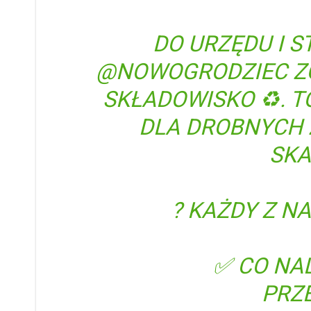
DO URZĘDU I S
@NOWOGRODZIEC
Z
SKŁADOWISKO ♻. T
DLA DROBNYCH 
SKA
? KAŻDY Z N
✅ CO NA
PRZ